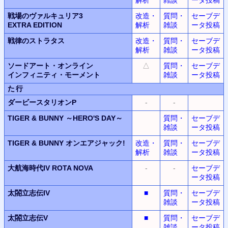
戦場のヴァルキュリア3
改造・
質問・
セーブデ
EXTRA EDITION
解析
雑談
ータ投稿
戦律のストラタス
改造・
質問・
セーブデ
解析
雑談
ータ投稿
ソードアート・オンライン
△
質問・
セーブデ
インフィニティ・モーメント
雑談
ータ投稿
た行
ダービースタリオンP
-
-
TIGER & BUNNY
～HERO'S DAY～
質問・
セーブデ
雑談
ータ投稿
TIGER & BUNNY
オンエアジャック!
改造・
質問・
セーブデ
解析
雑談
ータ投稿
大航海時代IV
ROTA NOVA
-
-
セーブデ
ータ投稿
太閤立志伝IV
■
質問・
セーブデ
雑談
ータ投稿
太閤立志伝V
■
質問・
セーブデ
雑談
ータ投稿