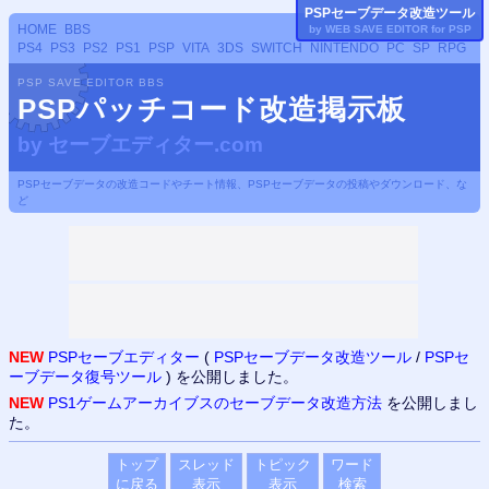
PSP
セーブデータ改造ツール
HOME
BBS
by WEB SAVE EDITOR for
PSP
PS4
PS3
PS2
PS1
PSP
VITA
3DS
SWITCH
NINTENDO
PC
SP
RPG
PSP SAVE EDITOR BBS
PSPパッチコード改造掲示板
by
セーブエディター.com
PSPセーブデータの改造コードやチート情報、PSPセーブデータの投稿やダウンロード、な
ど
NEW
PSPセーブエディター
(
PSPセーブデータ改造ツール
/
PSPセ
ーブデータ復号ツール
) を公開しました。
NEW
PS1ゲームアーカイブスのセーブデータ改造方法
を公開しまし
た。
トップ
スレッド
トピック
ワード
に戻る
表示
表示
検索