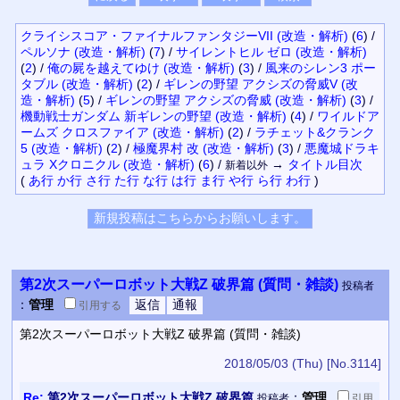
クライシスコア・ファイナルファンタジーVII (改造・解析)
(
6
)
/
ペルソナ (改造・解析)
(
7
)
/
サイレントヒル ゼロ (改造・解析)
(
2
)
/
俺の屍を越えてゆけ (改造・解析)
(
3
)
/
風来のシレン3 ポー
タブル (改造・解析)
(
2
)
/
ギレンの野望 アクシズの脅威V (改
造・解析)
(
5
)
/
ギレンの野望 アクシズの脅威 (改造・解析)
(
3
)
/
機動戦士ガンダム 新ギレンの野望 (改造・解析)
(
4
)
/
ワイルドア
ームズ クロスファイア (改造・解析)
(
2
)
/
ラチェット&クランク
5 (改造・解析)
(
2
)
/
極魔界村 改 (改造・解析)
(
3
)
/
悪魔城ドラキ
ュラ Xクロニクル (改造・解析)
(
6
)
/
→
タイトル
目次
新着以外
(
あ行
か行
さ行
た行
な行
は行
ま行
や行
ら行
わ行
)
第2次スーパーロボット大戦Z 破界篇 (質問・雑談)
投稿者
：
管理
引用
する
第2次スーパーロボット大戦Z 破界篇 (質問・雑談)
2018/05/03 (Thu)
[No.3114]
Re:
第2次スーパーロボット大戦Z 破界篇
：
管理
投稿者
引用