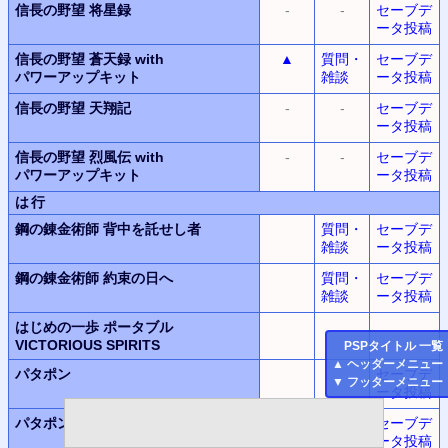
信長の野望
将星録
-
-
セーブデ
ータ投稿
信長の野望
蒼天録
with
▲
質問・
セーブデ
パワーアップキット
雑談
ータ投稿
信長の野望
天翔記
-
-
セーブデ
ータ投稿
信長の野望
烈風伝
with
-
-
セーブデ
パワーアップキット
ータ投稿
は行
鋼の錬金術師
背中を託せし者
質問・
セーブデ
雑談
ータ投稿
鋼の錬金術師
約束の日へ
質問・
セーブデ
雑談
ータ投稿
はじめの一歩
ポータブル
VICTORIOUS SPIRITS
PSP
タイトル 一覧
▲
ヘッダーメニュー
パタポン
セーブデ
▼
フッターメニュー
ータ投稿
パタポン2
ドンチャカ♪
セーブデ
ータ投稿