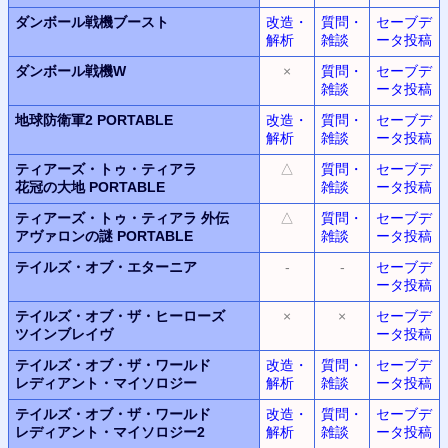
ダンボール戦機ブースト
改造・
質問・
セーブデ
解析
雑談
ータ投稿
ダンボール戦機W
×
質問・
セーブデ
雑談
ータ投稿
地球防衛軍2 PORTABLE
改造・
質問・
セーブデ
解析
雑談
ータ投稿
ティアーズ・トゥ・ティアラ
△
質問・
セーブデ
花冠の大地 PORTABLE
雑談
ータ投稿
ティアーズ・トゥ・ティアラ 外伝
△
質問・
セーブデ
アヴァロンの謎 PORTABLE
雑談
ータ投稿
テイルズ・オブ・エターニア
-
-
セーブデ
ータ投稿
テイルズ・オブ・ザ・ヒーローズ
×
×
セーブデ
ツインブレイヴ
ータ投稿
テイルズ・オブ・ザ・ワールド
改造・
質問・
セーブデ
レディアント・マイソロジー
解析
雑談
ータ投稿
テイルズ・オブ・ザ・ワールド
改造・
質問・
セーブデ
レディアント・マイソロジー2
解析
雑談
ータ投稿