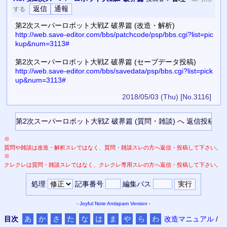
する
第2次スーパーロボット大戦Z 破界篇 (改造・解析)
http://web.save-editor.com/bbs/patchcode/psp/bbs.cgi?list=pic
kup&num=3113#
第2次スーパーロボット大戦Z 破界篇 (セーブデータ投稿)
http://web.save-editor.com/bbs/savedata/psp/bbs.cgi?list=pick
up&num=3113#
2018/05/03 (Thu)
[No.3116]
※
質問や雑談は改造・解析スレではなく、質問・雑談スレの方へ返信・投稿して下さい。
※
クレクレは質問・雑談スレではなく、クレクレ専用スレの方へ返信・投稿して下さい。
処理
記事番号
編集パス
-
Joyful Note
Antispam Version
-
目次
あ
か
さ
た
な
は
ま
や
ら
わ
改造マニュアル
/