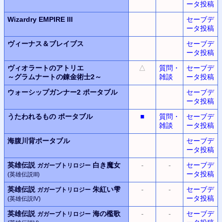
ータ投稿
Wizardry EMPIRE III
セーブデ
ータ投稿
ヴィーナス＆ブレイブス
セーブデ
ータ投稿
ヴィオラートのアトリエ
△
質問・
セーブデ
～グラムナートの錬金術士2～
雑談
ータ投稿
ウォーシップガンナー2
ポータブル
セーブデ
ータ投稿
うたわれるもの ポータブル
■
質問・
セーブデ
雑談
ータ投稿
海腹川背ポータブル
セーブデ
ータ投稿
英雄伝説
白き魔女
-
-
セーブデ
ガガーブトリロジー
ータ投稿
(英雄伝説III)
英雄伝説
朱紅い雫
-
-
セーブデ
ガガーブトリロジー
ータ投稿
(英雄伝説IV)
英雄伝説
海の檻歌
-
-
セーブデ
ガガーブトリロジー