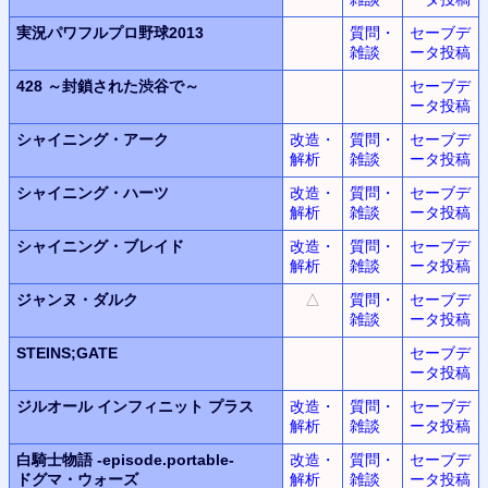
実況パワフルプロ野球2013
質問・
セーブデ
雑談
ータ投稿
428
～封鎖された渋谷で～
セーブデ
ータ投稿
シャイニング・アーク
改造・
質問・
セーブデ
解析
雑談
ータ投稿
シャイニング・ハーツ
改造・
質問・
セーブデ
解析
雑談
ータ投稿
シャイニング・ブレイド
改造・
質問・
セーブデ
解析
雑談
ータ投稿
ジャンヌ・ダルク
△
質問・
セーブデ
雑談
ータ投稿
STEINS;GATE
セーブデ
ータ投稿
ジルオール インフィニット プラス
改造・
質問・
セーブデ
解析
雑談
ータ投稿
白騎士物語
-episode.portable-
改造・
質問・
セーブデ
ドグマ・ウォーズ
解析
雑談
ータ投稿