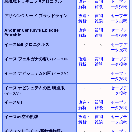
悪魔城ドラキュラ
Xクロニクル
改造・
質問・
セーブデ
解析
雑談
ータ投稿
アサシンクリード ブラッドライン
改造・
質問・
セーブデ
解析
雑談
ータ投稿
Another Century's Episode
改造・
質問・
セーブデ
Portable
解析
雑談
ータ投稿
イースI&II クロニクルズ
×
×
セーブデ
ータ投稿
イース フェルガナの誓い
改造・
質問・
セーブデ
(イースIII)
解析
雑談
ータ投稿
イース ナピシュテムの匣
-
-
セーブデ
(イースVI)
ータ投稿
イース ナピシュテムの匣 特別版
-
-
セーブデ
ータ投稿
(イースVI)
イースVII
改造・
質問・
セーブデ
解析
雑談
ータ投稿
イースvs空の軌跡
改造・
質問・
セーブデ
解析
雑談
ータ投稿
イノセントライフ
-新牧場物語-
-
-
セーブデ