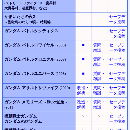
(ストリートファイターII、
魔界村
、
大魔界村
、
超魔界村
、
など)
かまいたちの夜2
-
-
セーブデ
ータ投稿
～監獄島のわらべ唄～
特別編
ガンダム バトルタクティクス
-
-
セーブデ
ータ投稿
ガンダム バトルロワイヤル
■
質問・
セーブデ
(2006)
雑談
ータ投稿
ガンダム バトルクロニクル
■
質問・
セーブデ
(2007)
雑談
ータ投稿
ガンダム バトルユニバース
■
質問・
セーブデ
(2008)
雑談
ータ投稿
ガンダム アサルトサヴァイブ
改造・
質問・
セーブデ
(2010)
解析
雑談
ータ投稿
ガンダム メモリーズ
改造・
質問・
セーブデ
～戦いの記憶～
解析
雑談
ータ投稿
(2011)
機動戦士ガンダム
×
×
セーブデ
ガンダムVSガンダム
ータ投稿