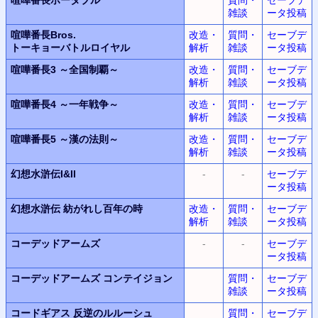
雑談
ータ投稿
喧嘩番長Bros.
改造・
質問・
セーブデ
トーキョーバトルロイヤル
解析
雑談
ータ投稿
喧嘩番長3
～全国制覇～
改造・
質問・
セーブデ
解析
雑談
ータ投稿
喧嘩番長4
～一年戦争～
改造・
質問・
セーブデ
解析
雑談
ータ投稿
喧嘩番長5
～漢の法則～
改造・
質問・
セーブデ
解析
雑談
ータ投稿
幻想水滸伝I&II
-
-
セーブデ
ータ投稿
幻想水滸伝
紡がれし百年の時
改造・
質問・
セーブデ
解析
雑談
ータ投稿
コーデッドアームズ
-
-
セーブデ
ータ投稿
コーデッドアームズ コンテイジョン
質問・
セーブデ
雑談
ータ投稿
コードギアス 反逆のルルーシュ
質問・
セーブデ