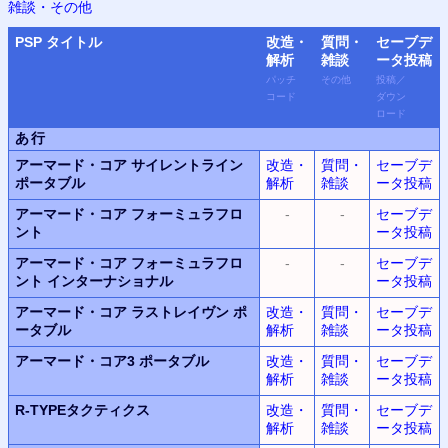
雑談・その他
PSP
タイトル
改造・
質問・
セーブデ
解析
雑談
ータ
投稿
パッチ
その他
投稿
／
コード
ダウン
ロード
あ行
アーマード・コア サイレントライン
改造・
質問・
セーブデ
ポータブル
解析
雑談
ータ投稿
アーマード・コア フォーミュラフロ
-
-
セーブデ
ント
ータ投稿
アーマード・コア フォーミュラフロ
-
-
セーブデ
ント インターナショナル
ータ投稿
アーマード・コア ラストレイヴン ポ
改造・
質問・
セーブデ
ータブル
解析
雑談
ータ投稿
アーマード・コア3 ポータブル
改造・
質問・
セーブデ
解析
雑談
ータ投稿
R-TYPEタクティクス
改造・
質問・
セーブデ
解析
雑談
ータ投稿