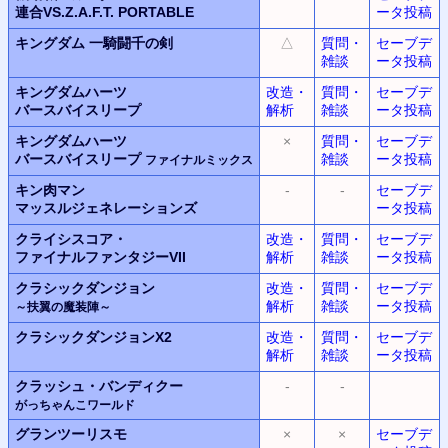
連合VS.Z.A.F.T.
PORTABLE
ータ投稿
キングダム
一騎闘千の剣
△
質問・
セーブデ
雑談
ータ投稿
キングダムハーツ
改造・
質問・
セーブデ
バースバイスリープ
解析
雑談
ータ投稿
キングダムハーツ
×
質問・
セーブデ
バースバイスリープ
雑談
ータ投稿
ファイナルミックス
キン肉マン
-
-
セーブデ
マッスルジェネレーションズ
ータ投稿
クライシスコア・
改造・
質問・
セーブデ
ファイナルファンタジー
VII
解析
雑談
ータ投稿
クラシックダンジョン
改造・
質問・
セーブデ
解析
雑談
ータ投稿
～扶翼の魔装陣～
クラシックダンジョンX2
改造・
質問・
セーブデ
解析
雑談
ータ投稿
クラッシュ・バンディクー
-
-
がっちゃんこワールド
グランツーリスモ
×
×
セーブデ