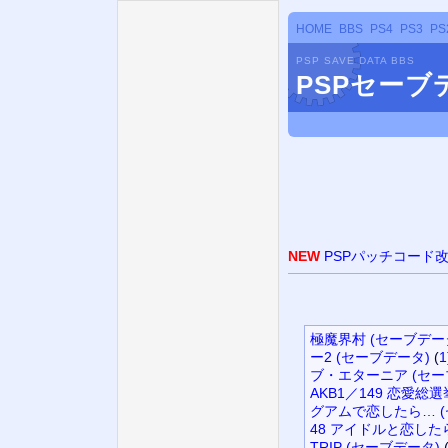
HOME
BBS
PS4
PS3
PS
PSP SAVE DATA BBS
PSPセー
NEW
PSPパッチコード
極魔界村 (セーブデー
ー2 (セーブデータ)
(
1
ブ・エターニア (セー
AKB1／149 恋愛総選
グアムで恋したら… (
48 アイドルと恋した
TRIP (セーブデータ)