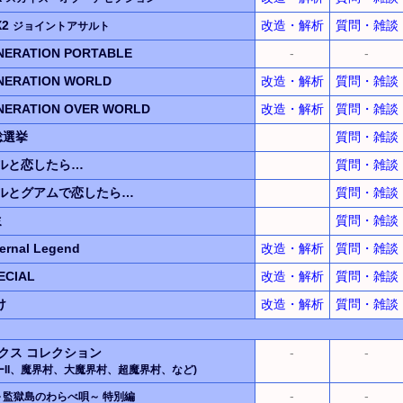
X2
改造・解析
質問・雑談
ジョイントアサルト
NERATION PORTABLE
-
-
NERATION WORLD
改造・解析
質問・雑談
NERATION OVER WORLD
改造・解析
質問・雑談
総選挙
質問・雑談
ルと恋したら…
質問・雑談
ルとグアムで恋したら…
質問・雑談
ミ
質問・雑談
rnal Legend
改造・解析
質問・雑談
CIAL
改造・解析
質問・雑談
け
改造・解析
質問・雑談
クス
コレクション
-
-
II、
魔界村
、
大魔界村
、
超魔界村
、
など)
-
-
～監獄島のわらべ唄～
特別編