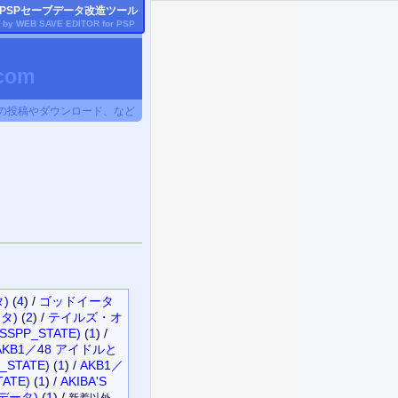
PSP
セーブデータ改造ツール
by WEB SAVE EDITOR for
PSP
om
タの投稿やダウンロード、など
)
(
4
)
/
ゴッドイータ
タ)
(
2
)
/
テイルズ・オ
SSPP_STATE)
(
1
)
/
AKB1／48 アイドルと
STATE)
(
1
)
/
AKB1／
ATE)
(
1
)
/
AKIBA'S
ブデータ)
(
1
)
/
新着以外