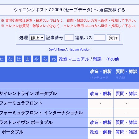
※
質問や雑談は改造・解析スレではなく、質問・雑談スレの方へ返信・投稿して下さい。
※
クレクレは質問・雑談スレではなく、クレクレ専用スレの方へ返信・投稿して下さい。
処理
記事番号
編集パス
-
Joyful Note
Antispam Version
-
た
な
は
ま
や
ら
わ
改造マニュアル
/
雑談・その他
改造・
解析
質問・
雑談
パッチ
コード
その他
サイレントライン ポータブル
改造・解析
質問・雑談
 フォーミュラフロント
-
-
 フォーミュラフロント インターナショナル
-
-
ラストレイヴン ポータブル
改造・解析
質問・雑談
 ポータブル
改造・解析
質問・雑談