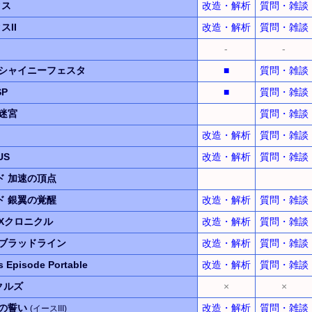
クス
改造・解析
質問・雑談
スII
改造・解析
質問・雑談
-
-
シャイニーフェスタ
■
質問・雑談
P
■
質問・雑談
迷宮
質問・雑談
改造・解析
質問・雑談
US
改造・解析
質問・雑談
ド
加速の頂点
ド
銀翼の覚醒
改造・解析
質問・雑談
Xクロニクル
改造・解析
質問・雑談
 ブラッドライン
改造・解析
質問・雑談
s Episode Portable
改造・解析
質問・雑談
クルズ
×
×
ナの誓い
改造・解析
質問・雑談
(イースIII)