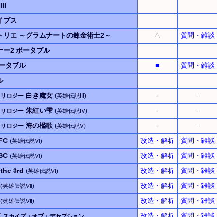
II
イブス
トリエ
～グラムナートの錬金術士2～
△
質問・雑談
ナー2
ポータブル
ータブル
■
質問・雑談
ル
白き魔女
-
-
トリロジー
(英雄伝説III)
朱紅い雫
-
-
トリロジー
(英雄伝説IV)
海の檻歌
-
-
トリロジー
(英雄伝説V)
FC
改造・解析
質問・雑談
(英雄伝説VI)
SC
改造・解析
質問・雑談
(英雄伝説VI)
he 3rd
改造・解析
質問・雑談
(英雄伝説VI)
跡
改造・解析
質問・雑談
(英雄伝説VII)
跡
改造・解析
質問・雑談
(英雄伝説VII)
X
改造・解析
質問・雑談
スカイズ・オブ・デセプション