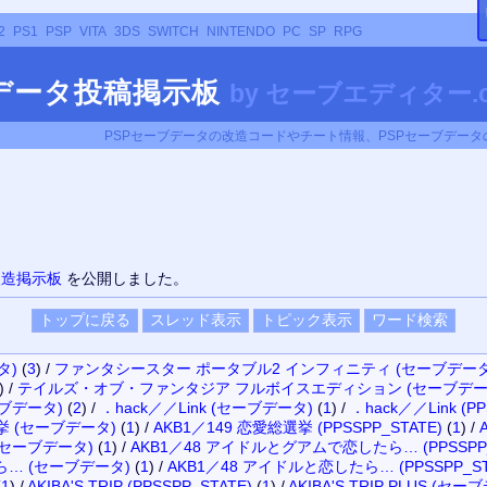
2
PS1
PSP
VITA
3DS
SWITCH
NINTENDO
PC
SP
RPG
ブデータ投稿掲示板
by
セーブエディター.c
PSPセーブデータの改造コードやチート情報、PSPセーブデー
改造掲示板
を公開しました。
タ)
(
3
)
/
ファンタシースター ポータブル2 インフィニティ (セーブデータ
)
/
テイルズ・オブ・ファンタジア フルボイスエディション (セーブデー
ブデータ)
(
2
)
/
．hack／／Link (セーブデータ)
(
1
)
/
．hack／／Link (PP
挙 (セーブデータ)
(
1
)
/
AKB1／149 恋愛総選挙 (PPSSPP_STATE)
(
1
)
/
セーブデータ)
(
1
)
/
AKB1／48 アイドルとグアムで恋したら… (PPSSPP_
ら… (セーブデータ)
(
1
)
/
AKB1／48 アイドルと恋したら… (PPSSPP_ST
(
1
)
/
AKIBA'S TRIP (PPSSPP_STATE)
(
1
)
/
AKIBA'S TRIP PLUS (セー