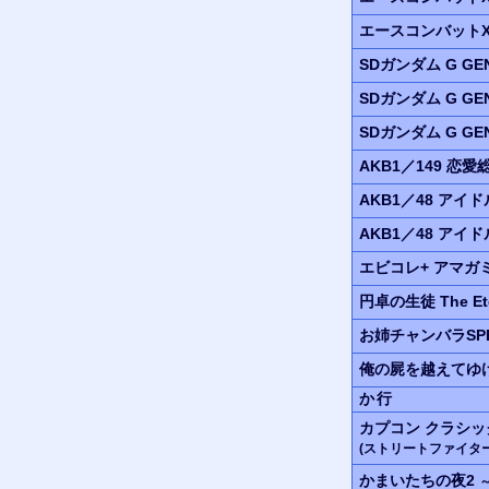
エースコンバット
SDガンダム
G GE
SDガンダム
G GE
SDガンダム
G GE
AKB1／149
恋愛
AKB1／48
アイド
AKB1／48
アイド
エビコレ+ アマガ
円卓の生徒 The Ete
お姉チャンバラSPE
俺の屍を越えてゆ
か行
カプコン
クラシッ
(ストリートファイター
かまいたちの夜2