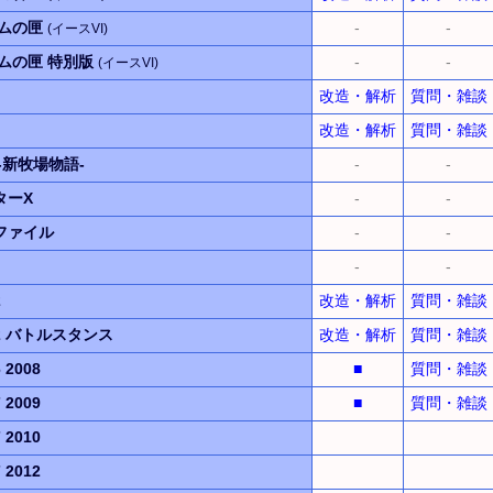
テムの匣
-
-
(イースVI)
ムの匣 特別版
-
-
(イースVI)
改造・解析
質問・雑談
改造・解析
質問・雑談
-新牧場物語-
-
-
ターX
-
-
ファイル
-
-
-
-
2
改造・解析
質問・雑談
2
バトルスタンス
改造・解析
質問・雑談
2008
■
質問・雑談
2009
■
質問・雑談
2010
2012