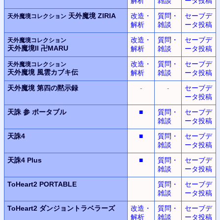
解析
雑談
ータ投稿
天外魔境 ZIRIA
改造・
質問・
セーブデ
天外魔境コレクション
解析
雑談
ータ投稿
改造・
質問・
セーブデ
天外魔境コレクション
天外魔境II 卍MARU
解析
雑談
ータ投稿
改造・
質問・
セーブデ
天外魔境コレクション
天外魔境 風雲カブキ伝
解析
雑談
ータ投稿
天外魔境
第四の黙示録
-
-
セーブデ
ータ投稿
天誅 参 ポータブル
■
質問・
セーブデ
雑談
ータ投稿
天誅4
■
質問・
セーブデ
雑談
ータ投稿
天誅4 Plus
■
質問・
セーブデ
雑談
ータ投稿
ToHeart2 PORTABLE
質問・
セーブデ
雑談
ータ投稿
ToHeart2
ダンジョントラベラーズ
改造・
質問・
セーブデ
解析
雑談
ータ投稿