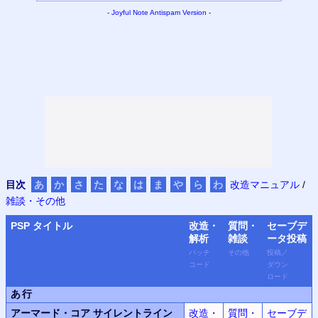
-
Joyful Note
Antispam Version
-
目次
あ
か
さ
た
な
は
ま
や
ら
わ
改造マニュアル
/
雑談・その他
PSP
タイトル
改造・
質問・
セーブデ
解析
雑談
ータ
投稿
パッチ
その他
投稿
／
コード
ダウン
ロード
あ行
アーマード・コア サイレントライン
改造・
質問・
セーブデ