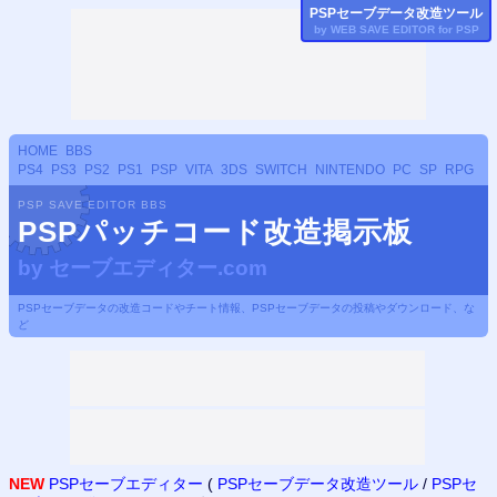
PSP
セーブデータ改造ツール
by WEB SAVE EDITOR for
PSP
HOME
BBS
PS4
PS3
PS2
PS1
PSP
VITA
3DS
SWITCH
NINTENDO
PC
SP
RPG
PSP SAVE EDITOR BBS
PSPパッチコード改造掲示板
by
セーブエディター.com
PSPセーブデータの改造コードやチート情報、PSPセーブデータの投稿やダウンロード、な
ど
NEW
PSPセーブエディター
(
PSPセーブデータ改造ツール
/
PSPセ