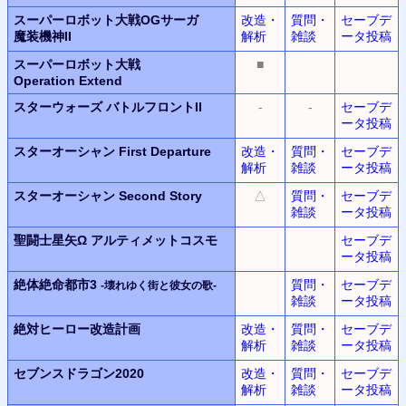
スーパーロボット大戦OGサーガ
改造・
質問・
セーブデ
魔装機神II
解析
雑談
ータ投稿
スーパーロボット大戦
■
Operation Extend
スターウォーズ バトルフロントII
-
-
セーブデ
ータ投稿
スターオーシャン
First Departure
改造・
質問・
セーブデ
解析
雑談
ータ投稿
スターオーシャン
Second Story
△
質問・
セーブデ
雑談
ータ投稿
聖闘士星矢Ω アルティメットコスモ
セーブデ
ータ投稿
絶体絶命都市3
質問・
セーブデ
-壊れゆく街と彼女の歌-
雑談
ータ投稿
絶対ヒーロー改造計画
改造・
質問・
セーブデ
解析
雑談
ータ投稿
セブンスドラゴン2020
改造・
質問・
セーブデ
解析
雑談
ータ投稿