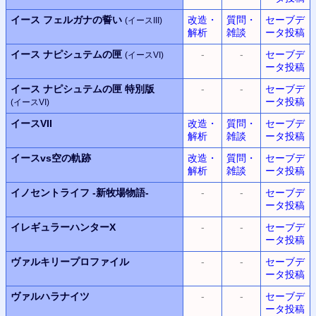
イース フェルガナの誓い
改造・
質問・
セーブデ
(イースIII)
解析
雑談
ータ投稿
イース ナピシュテムの匣
-
-
セーブデ
(イースVI)
ータ投稿
イース ナピシュテムの匣 特別版
-
-
セーブデ
ータ投稿
(イースVI)
イースVII
改造・
質問・
セーブデ
解析
雑談
ータ投稿
イースvs空の軌跡
改造・
質問・
セーブデ
解析
雑談
ータ投稿
イノセントライフ
-新牧場物語-
-
-
セーブデ
ータ投稿
イレギュラーハンターX
-
-
セーブデ
ータ投稿
ヴァルキリープロファイル
-
-
セーブデ
ータ投稿
ヴァルハラナイツ
-
-
セーブデ
ータ投稿