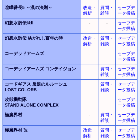
喧嘩番長5
～漢の法則～
改造・
質問・
セーブデ
解析
雑談
ータ投稿
幻想水滸伝I&II
-
-
セーブデ
ータ投稿
幻想水滸伝
紡がれし百年の時
改造・
質問・
セーブデ
解析
雑談
ータ投稿
コーデッドアームズ
-
-
セーブデ
ータ投稿
コーデッドアームズ コンテイジョン
質問・
セーブデ
雑談
ータ投稿
コードギアス 反逆のルルーシュ
質問・
セーブデ
LOST COLORS
雑談
ータ投稿
攻殻機動隊
-
-
セーブデ
STAND ALONE COMPLEX
ータ投稿
極魔界村
-
質問・
セーブデ
雑談
ータ投稿
極魔界村 改
改造・
質問・
セーブデ
解析
雑談
ータ投稿