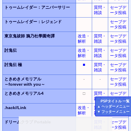
トゥームレイダー：アニバーサリー
質問・
セーブデ
雑談
ータ投稿
トゥームレイダー：レジェンド
セーブデ
ータ投稿
東京鬼祓師
鴉乃杜學園奇譚
改造・
質問・
セーブデ
解析
雑談
ータ投稿
討鬼伝
改造・
質問・
セーブデ
解析
雑談
ータ投稿
討鬼伝 極
■
質問・
セーブデ
雑談
ータ投稿
ときめきメモリアル
-
-
セーブデ
～forever with you～
ータ投稿
ときめきメモリアル4
□
質問・
セーブデ
雑談
ータ投稿
PSP
タイトル 一覧
▲
ヘッダーメニュー
.hack//Link
改造・
質問・
セーブデ
▼
フッターメニュー
解析
雑談
ータ投稿
ドリームクラブ Portable
質問・
セーブデ
雑談
ータ投稿