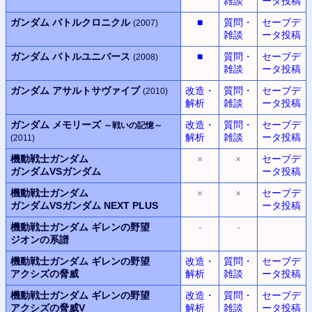
雑談
ータ投稿
ガンダム バトルクロニクル
■
質問・
セーブデ
(2007)
雑談
ータ投稿
ガンダム バトルユニバース
■
質問・
セーブデ
(2008)
雑談
ータ投稿
ガンダム アサルトサヴァイブ
改造・
質問・
セーブデ
(2010)
解析
雑談
ータ投稿
ガンダム メモリーズ
改造・
質問・
セーブデ
～戦いの記憶～
解析
雑談
ータ投稿
(2011)
機動戦士ガンダム
×
×
セーブデ
ガンダムVSガンダム
ータ投稿
機動戦士ガンダム
×
×
セーブデ
ガンダムVSガンダム
NEXT PLUS
ータ投稿
機動戦士ガンダム
ギレンの野望
-
-
ジオンの系譜
機動戦士ガンダム
ギレンの野望
改造・
質問・
セーブデ
アクシズの脅威
解析
雑談
ータ投稿
機動戦士ガンダム
ギレンの野望
改造・
質問・
セーブデ
アクシズの脅威V
解析
雑談
ータ投稿