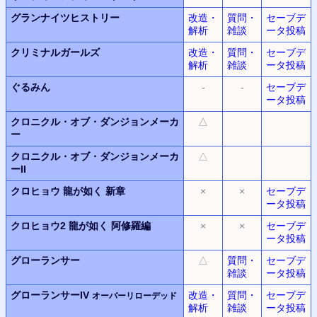
グランナイツヒストリー
改造・
質問・
セーブデ
解析
雑談
ータ投稿
クリミナルガールズ
改造・
質問・
セーブデ
解析
雑談
ータ投稿
ぐるみん
-
-
セーブデ
ータ投稿
クロニクル・オブ・ダンジョンメーカ
△
ー
クロニクル・オブ・ダンジョンメーカ
△
ーII
クロヒョウ
龍が如く 新章
×
×
セーブデ
ータ投稿
クロヒョウ2
龍が如く 阿修羅編
×
×
セーブデ
ータ投稿
グローランサー
△
質問・
セーブデ
雑談
ータ投稿
グローランサーIV
改造・
質問・
セーブデ
オーバーリローデッド
解析
雑談
ータ投稿