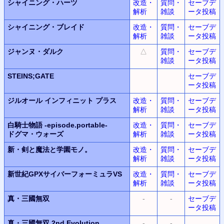
シャイニング・ハーツ
改造・
質問・
セーブデ
解析
雑談
ータ投稿
シャイニング・ブレイド
改造・
質問・
セーブデ
解析
雑談
ータ投稿
ジャンヌ・ダルク
△
質問・
セーブデ
雑談
ータ投稿
STEINS;GATE
セーブデ
ータ投稿
ジルオール インフィニット プラス
改造・
質問・
セーブデ
解析
雑談
ータ投稿
白騎士物語
-episode.portable-
改造・
質問・
セーブデ
ドグマ・ウォーズ
解析
雑談
ータ投稿
新・剣と魔法と学園モノ。
改造・
質問・
セーブデ
解析
雑談
ータ投稿
新世紀GPXサイバーフォーミュラVS
改造・
質問・
セーブデ
解析
雑談
ータ投稿
真・三國無双
-
-
セーブデ
ータ投稿
真・三國無双 2nd Evolution
-
-