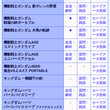
機動戦士ガンダム
新ギレンの野望
改造・
質問・
セーブデ
解析
雑談
ータ投稿
機動戦士ガンダム
■
質問・
セーブデ
戦場の絆ポータブル
雑談
ータ投稿
機動戦士ガンダム
木馬の軌跡
■
質問・
セーブデ
雑談
ータ投稿
機動戦士ガンダムAGE
改造・
質問・
セーブデ
コズミックドライブ
解析
雑談
ータ投稿
機動戦士ガンダムAGE
改造・
質問・
セーブデ
ユニバースアクセル
解析
雑談
ータ投稿
機動戦士ガンダムSEED
×
×
セーブデ
連合VS.Z.A.F.T.
PORTABLE
ータ投稿
キングダム
一騎闘千の剣
△
質問・
セーブデ
雑談
ータ投稿
キングダムハーツ
改造・
質問・
セーブデ
バースバイスリープ
解析
雑談
ータ投稿
キングダムハーツ
×
質問・
セーブデ
バースバイスリープ
雑談
ータ投稿
ファイナルミックス