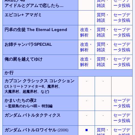
アイドルとグアムで恋したら…
雑談
ータ投稿
エビコレ+ アマガミ
質問・
セーブデ
雑談
ータ投稿
円卓の生徒 The Eternal Legend
改造・
質問・
セーブデ
解析
雑談
ータ投稿
お姉チャンバラSPECIAL
改造・
質問・
セーブデ
解析
雑談
ータ投稿
俺の屍を越えてゆけ
改造・
質問・
セーブデ
解析
雑談
ータ投稿
か行
カプコン
クラシックス
コレクション
-
-
(ストリートファイターII、
魔界村
、
大魔界村
、
超魔界村
、
など)
かまいたちの夜2
-
-
セーブデ
ータ投稿
～監獄島のわらべ唄～
特別編
ガンダム バトルタクティクス
-
-
セーブデ
ータ投稿
ガンダム バトルロワイヤル
■
質問・
セーブデ
(2006)