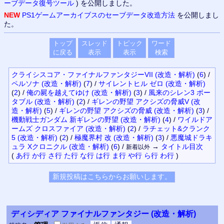
ーブデータ復号ツール
) を公開しました。
NEW
PS1ゲームアーカイブスのセーブデータ改造方法
を公開しまし
た。
トップ
スレッド
トピック
ワード
に戻る
表示
表示
検索
クライシスコア・ファイナルファンタジーVII (改造・解析)
(
6
)
/
ペルソナ (改造・解析)
(
7
)
/
サイレントヒル ゼロ (改造・解析)
(
2
)
/
俺の屍を越えてゆけ (改造・解析)
(
3
)
/
風来のシレン3 ポー
タブル (改造・解析)
(
2
)
/
ギレンの野望 アクシズの脅威V (改
造・解析)
(
5
)
/
ギレンの野望 アクシズの脅威 (改造・解析)
(
3
)
/
機動戦士ガンダム 新ギレンの野望 (改造・解析)
(
4
)
/
ワイルドア
ームズ クロスファイア (改造・解析)
(
2
)
/
ラチェット&クランク
5 (改造・解析)
(
2
)
/
極魔界村 改 (改造・解析)
(
3
)
/
悪魔城ドラキ
ュラ Xクロニクル (改造・解析)
(
6
)
/
→
タイトル
目次
新着以外
(
あ行
か行
さ行
た行
な行
は行
ま行
や行
ら行
わ行
)
ディシディア ファイナルファンタジー (改造・解析)