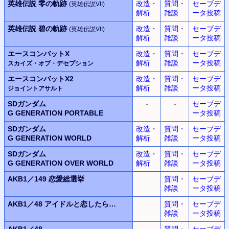
英雄伝説 零の軌跡
改造・
質問・
セーブデ
(英雄伝説VII)
解析
雑談
ータ投稿
英雄伝説 碧の軌跡
改造・
質問・
セーブデ
(英雄伝説VII)
解析
雑談
ータ投稿
エースコンバットX
改造・
質問・
セーブデ
解析
雑談
ータ投稿
スカイズ・オブ・デセプション
エースコンバットX2
改造・
質問・
セーブデ
解析
雑談
ータ投稿
ジョイントアサルト
SDガンダム
-
-
セーブデ
G GENERATION PORTABLE
ータ投稿
SDガンダム
改造・
質問・
セーブデ
G GENERATION WORLD
解析
雑談
ータ投稿
SDガンダム
改造・
質問・
セーブデ
G GENERATION OVER WORLD
解析
雑談
ータ投稿
AKB1／149
恋愛総選挙
質問・
セーブデ
雑談
ータ投稿
AKB1／48
アイドルと恋したら…
質問・
セーブデ
雑談
ータ投稿
AKB1／48
質問・
セーブデ