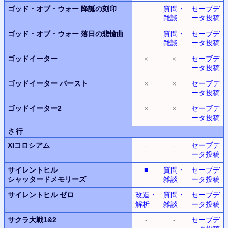
ゴッド・オブ・ウォー
降誕の刻印
質問・
セーブデ
雑談
ータ投稿
ゴッド・オブ・ウォー
落日の悲愴曲
質問・
セーブデ
雑談
ータ投稿
ゴッドイーター
×
×
セーブデ
ータ投稿
ゴッドイーター
バースト
×
×
セーブデ
ータ投稿
ゴッドイーター2
×
×
セーブデ
ータ投稿
さ行
XIコロシアム
-
-
セーブデ
ータ投稿
サイレントヒル
■
質問・
セーブデ
シャッタードメモリーズ
雑談
ータ投稿
サイレントヒル
ゼロ
改造・
質問・
セーブデ
解析
雑談
ータ投稿
サクラ大戦1&2
-
-
セーブデ