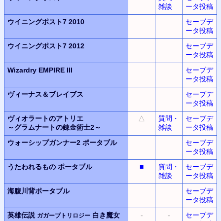
雑談
ータ投稿
ウイニングポスト7 2010
セーブデ
ータ投稿
ウイニングポスト7 2012
セーブデ
ータ投稿
Wizardry EMPIRE III
セーブデ
ータ投稿
ヴィーナス＆ブレイブス
セーブデ
ータ投稿
ヴィオラートのアトリエ
△
質問・
セーブデ
～グラムナートの錬金術士2～
雑談
ータ投稿
ウォーシップガンナー2
ポータブル
セーブデ
ータ投稿
うたわれるもの ポータブル
■
質問・
セーブデ
雑談
ータ投稿
海腹川背ポータブル
セーブデ
ータ投稿
英雄伝説
白き魔女
-
-
セーブデ
ガガーブトリロジー