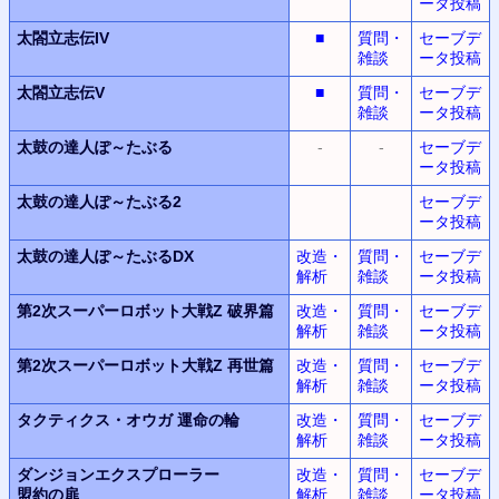
ータ投稿
太閤立志伝IV
■
質問・
セーブデ
雑談
ータ投稿
太閤立志伝V
■
質問・
セーブデ
雑談
ータ投稿
太鼓の達人ぽ～たぶる
-
-
セーブデ
ータ投稿
太鼓の達人ぽ～たぶる2
セーブデ
ータ投稿
太鼓の達人ぽ～たぶるDX
改造・
質問・
セーブデ
解析
雑談
ータ投稿
第2次スーパーロボット大戦Z
破界篇
改造・
質問・
セーブデ
解析
雑談
ータ投稿
第2次スーパーロボット大戦Z
再世篇
改造・
質問・
セーブデ
解析
雑談
ータ投稿
タクティクス・オウガ
運命の輪
改造・
質問・
セーブデ
解析
雑談
ータ投稿
ダンジョンエクスプローラー
改造・
質問・
セーブデ
盟約の扉
解析
雑談
ータ投稿