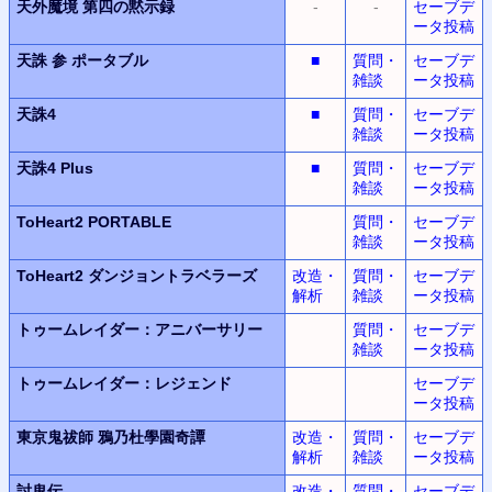
天外魔境
第四の黙示録
-
-
セーブデ
ータ投稿
天誅 参 ポータブル
■
質問・
セーブデ
雑談
ータ投稿
天誅4
■
質問・
セーブデ
雑談
ータ投稿
天誅4 Plus
■
質問・
セーブデ
雑談
ータ投稿
ToHeart2 PORTABLE
質問・
セーブデ
雑談
ータ投稿
ToHeart2
ダンジョントラベラーズ
改造・
質問・
セーブデ
解析
雑談
ータ投稿
トゥームレイダー：アニバーサリー
質問・
セーブデ
雑談
ータ投稿
トゥームレイダー：レジェンド
セーブデ
ータ投稿
東京鬼祓師
鴉乃杜學園奇譚
改造・
質問・
セーブデ
解析
雑談
ータ投稿
討鬼伝
改造・
質問・
セーブデ