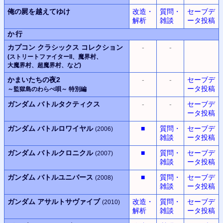
俺の屍を越えてゆけ
改造・
質問・
セーブデ
解析
雑談
ータ投稿
か行
カプコン
クラシックス
コレクション
-
-
(ストリートファイターII、
魔界村
、
大魔界村
、
超魔界村
、
など)
かまいたちの夜2
-
-
セーブデ
ータ投稿
～監獄島のわらべ唄～
特別編
ガンダム バトルタクティクス
-
-
セーブデ
ータ投稿
ガンダム バトルロワイヤル
■
質問・
セーブデ
(2006)
雑談
ータ投稿
ガンダム バトルクロニクル
■
質問・
セーブデ
(2007)
雑談
ータ投稿
ガンダム バトルユニバース
■
質問・
セーブデ
(2008)
雑談
ータ投稿
ガンダム アサルトサヴァイブ
改造・
質問・
セーブデ
(2010)
解析
雑談
ータ投稿