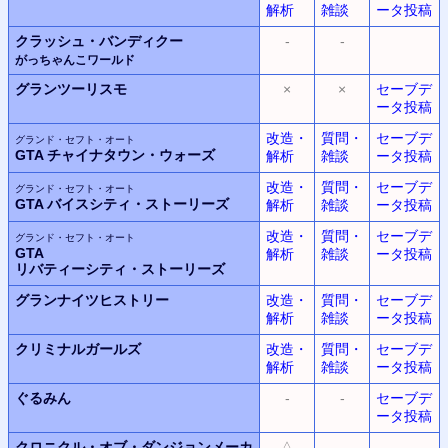
解析
雑談
ータ投稿
クラッシュ・バンディクー
-
-
がっちゃんこワールド
グランツーリスモ
×
×
セーブデ
ータ投稿
改造・
質問・
セーブデ
グランド・セフト・オート
GTA
チャイナタウン・ウォーズ
解析
雑談
ータ投稿
改造・
質問・
セーブデ
グランド・セフト・オート
GTA
バイスシティ・ストーリーズ
解析
雑談
ータ投稿
改造・
質問・
セーブデ
グランド・セフト・オート
GTA
解析
雑談
ータ投稿
リバティーシティ・ストーリーズ
グランナイツヒストリー
改造・
質問・
セーブデ
解析
雑談
ータ投稿
クリミナルガールズ
改造・
質問・
セーブデ
解析
雑談
ータ投稿
ぐるみん
-
-
セーブデ
ータ投稿
クロニクル・オブ・ダンジョンメーカ
△