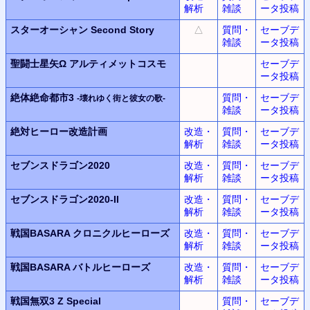
解析
雑談
ータ投稿
スターオーシャン
Second Story
△
質問・
セーブデ
雑談
ータ投稿
聖闘士星矢Ω アルティメットコスモ
セーブデ
ータ投稿
絶体絶命都市3
質問・
セーブデ
-壊れゆく街と彼女の歌-
雑談
ータ投稿
絶対ヒーロー改造計画
改造・
質問・
セーブデ
解析
雑談
ータ投稿
セブンスドラゴン2020
改造・
質問・
セーブデ
解析
雑談
ータ投稿
セブンスドラゴン2020-II
改造・
質問・
セーブデ
解析
雑談
ータ投稿
戦国BASARA クロニクルヒーローズ
改造・
質問・
セーブデ
解析
雑談
ータ投稿
戦国BASARA バトルヒーローズ
改造・
質問・
セーブデ
解析
雑談
ータ投稿
戦国無双3 Z Special
質問・
セーブデ