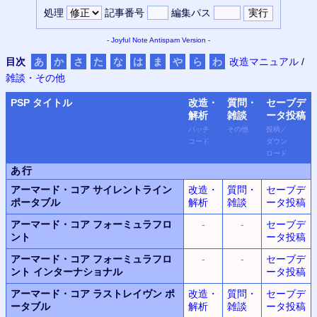
処理
記事番号
編集パス
-
Joyful Note
Antispam Version
-
目次
あ
か
さ
た
な
は
ま
や
ら
わ
改造マニュアル
/
雑談・その他
PSP
タイトル
改造・
質問・
セーブデ
解析
雑談
ータ
投稿
パッチ
その他
投稿
／
コード
ダウン
ロード
あ行
アーマード・コア サイレントライン
改造・
質問・
セーブデ
ポータブル
解析
雑談
ータ投稿
アーマード・コア フォーミュラフロ
-
-
セーブデ
ント
ータ投稿
アーマード・コア フォーミュラフロ
-
-
セーブデ
ント インターナショナル
ータ投稿
アーマード・コア ラストレイヴン ポ
改造・
質問・
セーブデ
ータブル
解析
雑談
ータ投稿