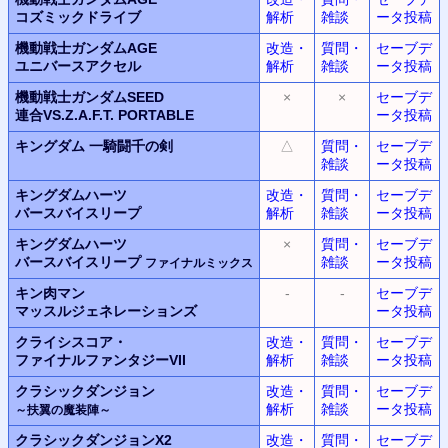
コズミックドライブ
解析
雑談
ータ投稿
機動戦士ガンダムAGE
改造・
質問・
セーブデ
ユニバースアクセル
解析
雑談
ータ投稿
機動戦士ガンダムSEED
×
×
セーブデ
連合VS.Z.A.F.T.
PORTABLE
ータ投稿
キングダム
一騎闘千の剣
△
質問・
セーブデ
雑談
ータ投稿
キングダムハーツ
改造・
質問・
セーブデ
バースバイスリープ
解析
雑談
ータ投稿
キングダムハーツ
×
質問・
セーブデ
バースバイスリープ
雑談
ータ投稿
ファイナルミックス
キン肉マン
-
-
セーブデ
マッスルジェネレーションズ
ータ投稿
クライシスコア・
改造・
質問・
セーブデ
ファイナルファンタジー
VII
解析
雑談
ータ投稿
クラシックダンジョン
改造・
質問・
セーブデ
解析
雑談
ータ投稿
～扶翼の魔装陣～
クラシックダンジョンX2
改造・
質問・
セーブデ