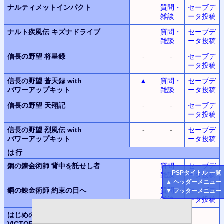
ナルティメットインパクト
質問・
セーブデ
雑談
ータ投稿
ナルト疾風伝
キズナドライブ
質問・
セーブデ
雑談
ータ投稿
信長の野望
将星録
-
-
セーブデ
ータ投稿
信長の野望
蒼天録
with
▲
質問・
セーブデ
パワーアップキット
雑談
ータ投稿
信長の野望
天翔記
-
-
セーブデ
ータ投稿
信長の野望
烈風伝
with
-
-
セーブデ
パワーアップキット
ータ投稿
は行
鋼の錬金術師
背中を託せし者
質問・
セーブデ
PSP
タイトル 一覧
雑談
ータ投稿
▲
ヘッダーメニュー
鋼の錬金術師
約束の日へ
質問・
セーブデ
▼
フッターメニュー
雑談
ータ投稿
はじめの一歩
ポータブル
VICTORIOUS SPIRITS