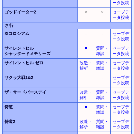
ータ投稿
ゴッドイーター2
×
×
セーブデ
ータ投稿
さ行
XIコロシアム
-
-
セーブデ
ータ投稿
サイレントヒル
■
質問・
セーブデ
シャッタードメモリーズ
雑談
ータ投稿
サイレントヒル
ゼロ
改造・
質問・
セーブデ
解析
雑談
ータ投稿
サクラ大戦1&2
-
-
セーブデ
ータ投稿
ザ・サードバースデイ
改造・
質問・
セーブデ
解析
雑談
ータ投稿
侍道
■
質問・
セーブデ
雑談
ータ投稿
侍道2
改造・
質問・
セーブデ
解析
雑談
ータ投稿