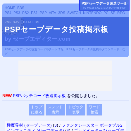
PSP
セーブデータ改造ツール
HOME
BBS
by WEB SAVE EDITOR for
PSP
PS4
PS3
PS2
PS1
PSP
VITA
3DS
SWITCH
NINTENDO
PC
SP
RPG
PSP SAVE DATA BBS
PSPセーブデータ投稿掲示板
by
セーブエディター.com
PSPセーブデータの改造コードやチート情報、PSPセーブデータの投稿やダウンロード、な
ど
NEW
PSPパッチコード改造掲示板
を公開しました。
トップ
スレッド
トピック
ワード
に戻る
表示
表示
検索
極魔界村 (セーブデータ)
(
3
)
/
ファンタシースター ポータブル2
インフィニティ (セーブデータ)
(
4
)
/
ゴッドイーター2 (セーブデ