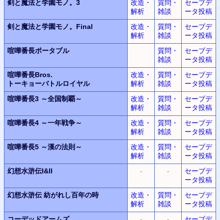
剣と魔法と学園モノ。3
改造・
質問・
セーブデ
解析
雑談
ータ投稿
剣と魔法と学園モノ。Final
改造・
質問・
セーブデ
解析
雑談
ータ投稿
喧嘩番長ポータブル
質問・
セーブデ
雑談
ータ投稿
喧嘩番長Bros.
改造・
質問・
セーブデ
トーキョーバトルロイヤル
解析
雑談
ータ投稿
喧嘩番長3
～全国制覇～
改造・
質問・
セーブデ
解析
雑談
ータ投稿
喧嘩番長4
～一年戦争～
改造・
質問・
セーブデ
解析
雑談
ータ投稿
喧嘩番長5
～漢の法則～
改造・
質問・
セーブデ
解析
雑談
ータ投稿
幻想水滸伝I&II
-
-
セーブデ
ータ投稿
幻想水滸伝
紡がれし百年の時
改造・
質問・
セーブデ
解析
雑談
ータ投稿
コーデッドアームズ
-
-
セーブデ