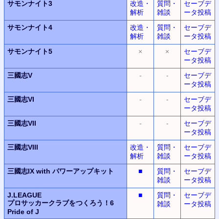
サモンナイト3
改造・
質問・
セーブデ
解析
雑談
ータ投稿
サモンナイト4
改造・
質問・
セーブデ
解析
雑談
ータ投稿
サモンナイト5
×
×
セーブデ
ータ投稿
三國志V
-
-
セーブデ
ータ投稿
三國志VI
-
-
セーブデ
ータ投稿
三國志VII
-
-
セーブデ
ータ投稿
三國志VIII
改造・
質問・
セーブデ
解析
雑談
ータ投稿
三國志IX with パワーアップキット
■
質問・
セーブデ
雑談
ータ投稿
J.LEAGUE
■
質問・
セーブデ
プロサッカークラブをつくろう！6
雑談
ータ投稿
Pride of J