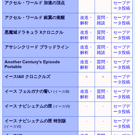
アクセル・ワールド
加速の頂点
セーブデ
ータ投稿
アクセル・ワールド
銀翼の覚醒
改造・
質問・
セーブデ
解析
雑談
ータ投稿
悪魔城ドラキュラ
Xクロニクル
改造・
質問・
セーブデ
解析
雑談
ータ投稿
アサシンクリード ブラッドライン
改造・
質問・
セーブデ
解析
雑談
ータ投稿
Another Century's Episode
改造・
質問・
セーブデ
Portable
解析
雑談
ータ投稿
イースI&II クロニクルズ
×
×
セーブデ
ータ投稿
イース フェルガナの誓い
改造・
質問・
セーブデ
(イースIII)
解析
雑談
ータ投稿
イース ナピシュテムの匣
-
-
セーブデ
(イースVI)
ータ投稿
イース ナピシュテムの匣 特別版
-
-
セーブデ
ータ投稿
(イースVI)