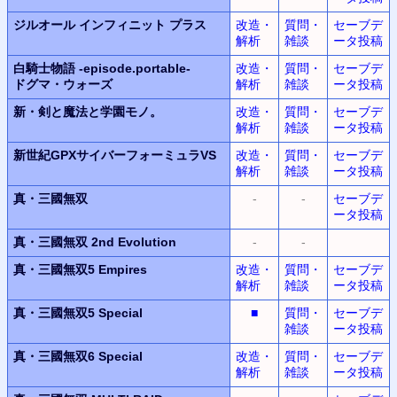
ジルオール インフィニット プラス
改造・
質問・
セーブデ
解析
雑談
ータ投稿
白騎士物語
-episode.portable-
改造・
質問・
セーブデ
ドグマ・ウォーズ
解析
雑談
ータ投稿
新・剣と魔法と学園モノ。
改造・
質問・
セーブデ
解析
雑談
ータ投稿
新世紀GPXサイバーフォーミュラVS
改造・
質問・
セーブデ
解析
雑談
ータ投稿
真・三國無双
-
-
セーブデ
ータ投稿
真・三國無双 2nd Evolution
-
-
真・三國無双5 Empires
改造・
質問・
セーブデ
解析
雑談
ータ投稿
真・三國無双5 Special
■
質問・
セーブデ
雑談
ータ投稿
真・三國無双6 Special
改造・
質問・
セーブデ
解析
雑談
ータ投稿