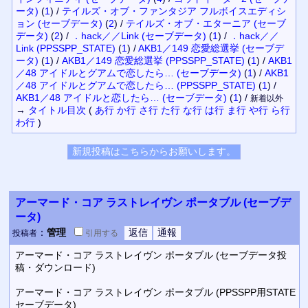
ータ)
(
1
)
/
テイルズ・オブ・ファンタジア フルボイスエディシ
ョン (セーブデータ)
(
2
)
/
テイルズ・オブ・エターニア (セーブ
データ)
(
2
)
/
．hack／／Link (セーブデータ)
(
1
)
/
．hack／／
Link (PPSSPP_STATE)
(
1
)
/
AKB1／149 恋愛総選挙 (セーブデ
ータ)
(
1
)
/
AKB1／149 恋愛総選挙 (PPSSPP_STATE)
(
1
)
/
AKB1
／48 アイドルとグアムで恋したら… (セーブデータ)
(
1
)
/
AKB1
／48 アイドルとグアムで恋したら… (PPSSPP_STATE)
(
1
)
/
AKB1／48 アイドルと恋したら… (セーブデータ)
(
1
)
/
新着以外
→
タイトル
目次
(
あ行
か行
さ行
た行
な行
は行
ま行
や行
ら行
わ行
)
アーマード・コア ラストレイヴン ポータブル (セーブデ
ータ)
：
管理
投稿者
引用
する
アーマード・コア ラストレイヴン ポータブル (セーブデータ投
稿・ダウンロード)
アーマード・コア ラストレイヴン ポータブル (PPSSPP用STATE
セーブデータ)