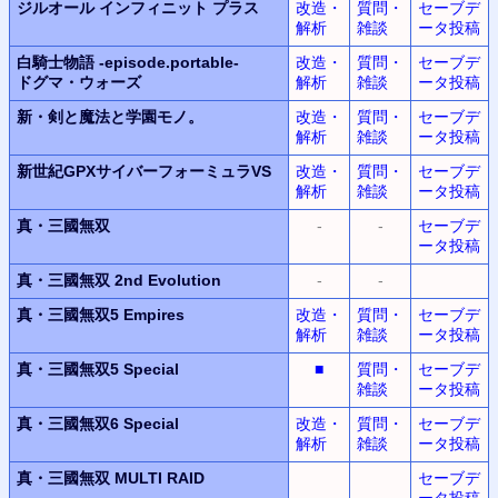
ジルオール インフィニット プラス
改造・
質問・
セーブデ
解析
雑談
ータ投稿
白騎士物語
-episode.portable-
改造・
質問・
セーブデ
ドグマ・ウォーズ
解析
雑談
ータ投稿
新・剣と魔法と学園モノ。
改造・
質問・
セーブデ
解析
雑談
ータ投稿
新世紀GPXサイバーフォーミュラVS
改造・
質問・
セーブデ
解析
雑談
ータ投稿
真・三國無双
-
-
セーブデ
ータ投稿
真・三國無双 2nd Evolution
-
-
真・三國無双5 Empires
改造・
質問・
セーブデ
解析
雑談
ータ投稿
真・三國無双5 Special
■
質問・
セーブデ
雑談
ータ投稿
真・三國無双6 Special
改造・
質問・
セーブデ
解析
雑談
ータ投稿
真・三國無双 MULTI RAID
セーブデ
ータ投稿