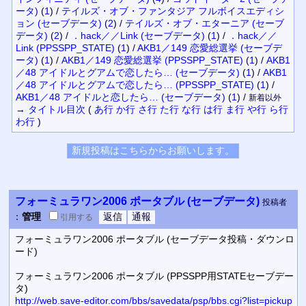
ータ)
(
1
)
/
テイルズ・オブ・ファンタジア フルボイスエディシ
ョン (セーブデータ)
(
2
)
/
テイルズ・オブ・エターニア (セーブ
データ)
(
2
)
/
．hack／／Link (セーブデータ)
(
1
)
/
．hack／／
Link (PPSSPP_STATE)
(
1
)
/
AKB1／149 恋愛総選挙 (セーブデ
ータ)
(
1
)
/
AKB1／149 恋愛総選挙 (PPSSPP_STATE)
(
1
)
/
AKB1
／48 アイドルとグアムで恋したら… (セーブデータ)
(
1
)
/
AKB1
／48 アイドルとグアムで恋したら… (PPSSPP_STATE)
(
1
)
/
AKB1／48 アイドルと恋したら… (セーブデータ)
(
1
)
/
新着以外
→
タイトル
目次
(
あ行
か行
さ行
た行
な行
は行
ま行
や行
ら行
わ行
)
フォーミュラワン2006 ポータブル (セーブデータ)
投稿者
：
管理
引用
する
フォーミュラワン2006 ポータブル (セーブデータ投稿・ダウンロ
ード)
フォーミュラワン2006 ポータブル (PPSSPP用STATEセーブデー
タ)
http://web.save-editor.com/bbs/savedata/psp/bbs.cgi?list=pickup