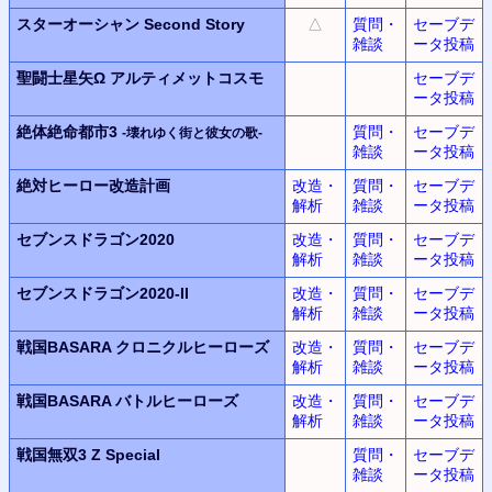
スターオーシャン
Second Story
△
質問・
セーブデ
雑談
ータ投稿
聖闘士星矢Ω アルティメットコスモ
セーブデ
ータ投稿
絶体絶命都市3
質問・
セーブデ
-壊れゆく街と彼女の歌-
雑談
ータ投稿
絶対ヒーロー改造計画
改造・
質問・
セーブデ
解析
雑談
ータ投稿
セブンスドラゴン2020
改造・
質問・
セーブデ
解析
雑談
ータ投稿
セブンスドラゴン2020-II
改造・
質問・
セーブデ
解析
雑談
ータ投稿
戦国BASARA クロニクルヒーローズ
改造・
質問・
セーブデ
解析
雑談
ータ投稿
戦国BASARA バトルヒーローズ
改造・
質問・
セーブデ
解析
雑談
ータ投稿
戦国無双3 Z Special
質問・
セーブデ
雑談
ータ投稿