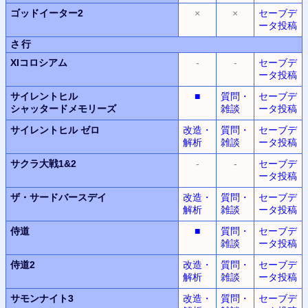
ゴッドイーター2
×
×
セーブデ
ータ投稿
さ行
XIコロシアム
-
-
セーブデ
ータ投稿
サイレントヒル
■
質問・
セーブデ
シャッタードメモリーズ
雑談
ータ投稿
サイレントヒル
ゼロ
改造・
質問・
セーブデ
解析
雑談
ータ投稿
サクラ大戦1&2
-
-
セーブデ
ータ投稿
ザ・サードバースデイ
改造・
質問・
セーブデ
解析
雑談
ータ投稿
侍道
■
質問・
セーブデ
雑談
ータ投稿
侍道2
改造・
質問・
セーブデ
解析
雑談
ータ投稿
サモンナイト3
改造・
質問・
セーブデ