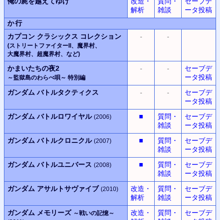
俺の屍を越えてゆけ
改造・
質問・
セーブデ
解析
雑談
ータ投稿
か行
カプコン
クラシックス
コレクション
-
-
(ストリートファイターII、
魔界村
、
大魔界村
、
超魔界村
、
など)
かまいたちの夜2
-
-
セーブデ
ータ投稿
～監獄島のわらべ唄～
特別編
ガンダム バトルタクティクス
-
-
セーブデ
ータ投稿
ガンダム バトルロワイヤル
■
質問・
セーブデ
(2006)
雑談
ータ投稿
ガンダム バトルクロニクル
■
質問・
セーブデ
(2007)
雑談
ータ投稿
ガンダム バトルユニバース
■
質問・
セーブデ
(2008)
雑談
ータ投稿
ガンダム アサルトサヴァイブ
改造・
質問・
セーブデ
(2010)
解析
雑談
ータ投稿
ガンダム メモリーズ
改造・
質問・
セーブデ
～戦いの記憶～