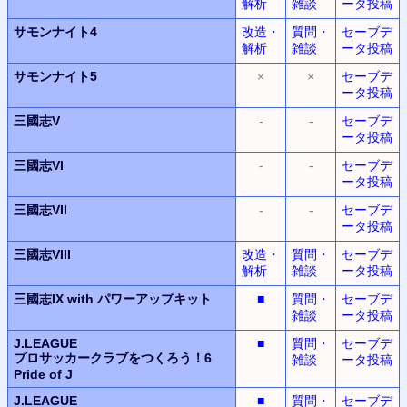
解析
雑談
ータ投稿
サモンナイト4
改造・
質問・
セーブデ
解析
雑談
ータ投稿
サモンナイト5
×
×
セーブデ
ータ投稿
三國志V
-
-
セーブデ
ータ投稿
三國志VI
-
-
セーブデ
ータ投稿
三國志VII
-
-
セーブデ
ータ投稿
三國志VIII
改造・
質問・
セーブデ
解析
雑談
ータ投稿
三國志IX with パワーアップキット
■
質問・
セーブデ
雑談
ータ投稿
J.LEAGUE
■
質問・
セーブデ
プロサッカークラブをつくろう！6
雑談
ータ投稿
Pride of J
J.LEAGUE
■
質問・
セーブデ