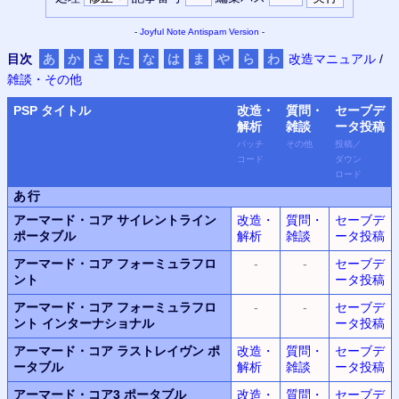
-
Joyful Note
Antispam Version
-
目次
あ
か
さ
た
な
は
ま
や
ら
わ
改造マニュアル
/
雑談・その他
PSP
タイトル
改造・
質問・
セーブデ
解析
雑談
ータ
投稿
パッチ
その他
投稿
／
コード
ダウン
ロード
あ行
アーマード・コア サイレントライン
改造・
質問・
セーブデ
ポータブル
解析
雑談
ータ投稿
アーマード・コア フォーミュラフロ
-
-
セーブデ
ント
ータ投稿
アーマード・コア フォーミュラフロ
-
-
セーブデ
ント インターナショナル
ータ投稿
アーマード・コア ラストレイヴン ポ
改造・
質問・
セーブデ
ータブル
解析
雑談
ータ投稿
アーマード・コア3 ポータブル
改造・
質問・
セーブデ