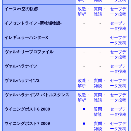
イースvs空の軌跡
改造・
質問・
セーブデ
解析
雑談
ータ投稿
イノセントライフ
-新牧場物語-
-
-
セーブデ
ータ投稿
イレギュラーハンターX
-
-
セーブデ
ータ投稿
ヴァルキリープロファイル
-
-
セーブデ
ータ投稿
ヴァルハラナイツ
-
-
セーブデ
ータ投稿
ヴァルハラナイツ2
改造・
質問・
セーブデ
解析
雑談
ータ投稿
ヴァルハラナイツ2
バトルスタンス
改造・
質問・
セーブデ
解析
雑談
ータ投稿
ウイニングポスト6 2008
■
質問・
セーブデ
雑談
ータ投稿
ウイニングポスト7 2009
■
質問・
セーブデ
雑談
ータ投稿