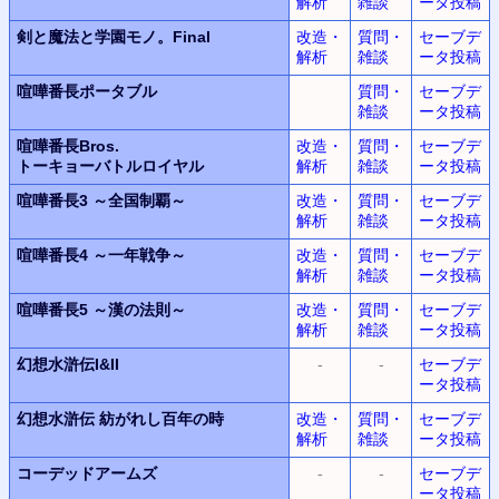
解析
雑談
ータ投稿
剣と魔法と学園モノ。Final
改造・
質問・
セーブデ
解析
雑談
ータ投稿
喧嘩番長ポータブル
質問・
セーブデ
雑談
ータ投稿
喧嘩番長Bros.
改造・
質問・
セーブデ
トーキョーバトルロイヤル
解析
雑談
ータ投稿
喧嘩番長3
～全国制覇～
改造・
質問・
セーブデ
解析
雑談
ータ投稿
喧嘩番長4
～一年戦争～
改造・
質問・
セーブデ
解析
雑談
ータ投稿
喧嘩番長5
～漢の法則～
改造・
質問・
セーブデ
解析
雑談
ータ投稿
幻想水滸伝I&II
-
-
セーブデ
ータ投稿
幻想水滸伝
紡がれし百年の時
改造・
質問・
セーブデ
解析
雑談
ータ投稿
コーデッドアームズ
-
-
セーブデ
ータ投稿