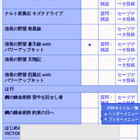
雑談
ータ投稿
ナルト疾風伝
キズナドライブ
質問・
セーブデ
雑談
ータ投稿
信長の野望
将星録
-
-
セーブデ
ータ投稿
信長の野望
蒼天録
with
▲
質問・
セーブデ
パワーアップキット
雑談
ータ投稿
信長の野望
天翔記
-
-
セーブデ
ータ投稿
信長の野望
烈風伝
with
-
-
セーブデ
パワーアップキット
ータ投稿
は行
鋼の錬金術師
背中を託せし者
質問・
セーブデ
雑談
ータ投稿
PSP
タイトル 一覧
鋼の錬金術師
約束の日へ
質問・
セーブデ
▲
ヘッダーメニュー
雑談
ータ投稿
▼
フッターメニュー
はじめの一歩
ポータブル
VICTORIOUS SPIRITS