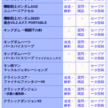
機動戦士ガンダムAGE
改造・
質問・
セーブデ
ユニバースアクセル
解析
雑談
ータ投稿
機動戦士ガンダムSEED
×
×
セーブデ
連合VS.Z.A.F.T.
PORTABLE
ータ投稿
キングダム
一騎闘千の剣
△
質問・
セーブデ
雑談
ータ投稿
キングダムハーツ
改造・
質問・
セーブデ
バースバイスリープ
解析
雑談
ータ投稿
キングダムハーツ
×
質問・
セーブデ
バースバイスリープ
雑談
ータ投稿
ファイナルミックス
キン肉マン
-
-
セーブデ
マッスルジェネレーションズ
ータ投稿
クライシスコア・
改造・
質問・
セーブデ
ファイナルファンタジー
VII
解析
雑談
ータ投稿
クラシックダンジョン
改造・
質問・
セーブデ
解析
雑談
ータ投稿
～扶翼の魔装陣～
クラシックダンジョンX2
改造・
質問・
セーブデ
解析
雑談
ータ投稿