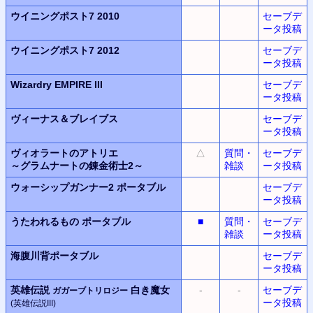
ウイニングポスト7 2010
セーブデ
ータ投稿
ウイニングポスト7 2012
セーブデ
ータ投稿
Wizardry EMPIRE III
セーブデ
ータ投稿
ヴィーナス＆ブレイブス
セーブデ
ータ投稿
ヴィオラートのアトリエ
△
質問・
セーブデ
～グラムナートの錬金術士2～
雑談
ータ投稿
ウォーシップガンナー2
ポータブル
セーブデ
ータ投稿
うたわれるもの ポータブル
■
質問・
セーブデ
雑談
ータ投稿
海腹川背ポータブル
セーブデ
ータ投稿
英雄伝説
白き魔女
-
-
セーブデ
ガガーブトリロジー
ータ投稿
(英雄伝説III)