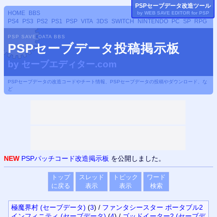
PSP
セーブデータ改造ツール
HOME
BBS
by WEB SAVE EDITOR for
PSP
PS4
PS3
PS2
PS1
PSP
VITA
3DS
SWITCH
NINTENDO
PC
SP
RPG
PSP SAVE DATA BBS
PSPセーブデータ投稿掲示板
by
セーブエディター.com
PSPセーブデータの改造コードやチート情報、PSPセーブデータの投稿やダウンロード、な
ど
NEW
PSPパッチコード改造掲示板
を公開しました。
トップ
スレッド
トピック
ワード
に戻る
表示
表示
検索
極魔界村 (セーブデータ)
(
3
)
/
ファンタシースター ポータブル2
インフィニティ (セーブデータ)
(
4
)
/
ゴッドイーター2 (セーブデ