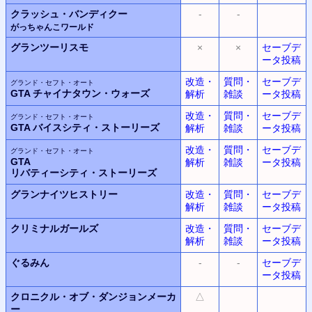
クラッシュ・バンディクー
-
-
がっちゃんこワールド
グランツーリスモ
×
×
セーブデ
ータ投稿
改造・
質問・
セーブデ
グランド・セフト・オート
GTA
チャイナタウン・ウォーズ
解析
雑談
ータ投稿
改造・
質問・
セーブデ
グランド・セフト・オート
GTA
バイスシティ・ストーリーズ
解析
雑談
ータ投稿
改造・
質問・
セーブデ
グランド・セフト・オート
GTA
解析
雑談
ータ投稿
リバティーシティ・ストーリーズ
グランナイツヒストリー
改造・
質問・
セーブデ
解析
雑談
ータ投稿
クリミナルガールズ
改造・
質問・
セーブデ
解析
雑談
ータ投稿
ぐるみん
-
-
セーブデ
ータ投稿
クロニクル・オブ・ダンジョンメーカ
△
ー