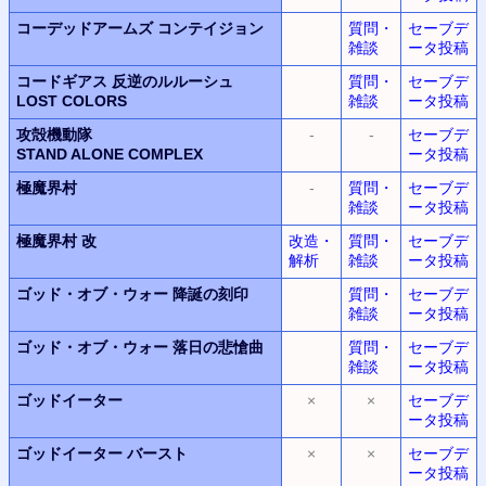
コーデッドアームズ コンテイジョン
質問・
セーブデ
雑談
ータ投稿
コードギアス 反逆のルルーシュ
質問・
セーブデ
LOST COLORS
雑談
ータ投稿
攻殻機動隊
-
-
セーブデ
STAND ALONE COMPLEX
ータ投稿
極魔界村
-
質問・
セーブデ
雑談
ータ投稿
極魔界村 改
改造・
質問・
セーブデ
解析
雑談
ータ投稿
ゴッド・オブ・ウォー
降誕の刻印
質問・
セーブデ
雑談
ータ投稿
ゴッド・オブ・ウォー
落日の悲愴曲
質問・
セーブデ
雑談
ータ投稿
ゴッドイーター
×
×
セーブデ
ータ投稿
ゴッドイーター
バースト
×
×
セーブデ
ータ投稿