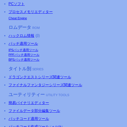
PCソフト
プロセスメモリエディター
Cheat Engine
ロムデータ
ROM
ハックロム情報
(β)
パッチ適用ツール
IPSパッチ適用ツール
PPFパッチ適用ツール
BPSパッチ適用ツール
タイトル別
SERIES
ドラゴンクエストシリーズ関連ツール
ファイナルファンタジーシリーズ関連ツール
ユーティリティー
UTILITY TOOLS
簡易バイナリエディター
ファイルデータ部分編集ツール
パッチコード適用ツール
パッチコード作成ツール
(
＋○○h
)