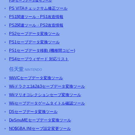
PSP
セーブデータ復号ツール
PS
VITAチェックサム修正ツール
PS
1関連ツール・
PS
1改造情報
PS
2関連ツール・
PS
2改造情報
PS2セーブデータ変換ツール
PS1セーブデータ変換ツール
PS1セーブデータ移動 (機種間コピー)
PS4セーブウィザード 対応リスト
任天堂
NINTENDO
WiiVCセーブデータ変換ツール
Wiiドラクエ1&2&3セーブデータ変換ツール
Wiiマリオコレクションセーブ変換ツール
Wiiセーブデータゲームタイトル確認ツール
DSセーブデータ変換ツール
DeSmuMEセーブデータ変換ツール
NO$GBA.INIセーブ設定変更ツール