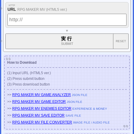
PCゲーム チェックサム修正ツール
を更新しました。
HTTP
PC ファイナルファンタジーVII チェックサム修正ツール
URL
RPG MAKER MV (HTML5 ver.)
PC バイオハザード4 チェックサム修正ツール
PC バイオハザード4 HD チェックサム修正ツール
(GTA3 GTA:SanAndreas GTA:ViceCity MassEffect2 MassEffect3)
その他の日本語未対応ゲーム
2020/02/20
▼
PCゲーム チェックサム修正ツール
を公開しました。
(改造補助ツール)
実行
PC ファイナルファンタジーX HD チェックサム修正ツール
RESET
SUBMIT
PC ファイナルファンタジーX-2 HD チェックサム修正ツール
更新履歴
2019年
2018年
2017年
2016年
(以前)
How to Download
ツイッター
@mod_labo
雑記 (ブログ風)
不定期更新
(1) Input URL (HTML5 ver.)
(2) Press submit button
(3) Press download button
>>
RPG MAKER MV GAME ANALYZER
JSON FILE
>>
RPG MAKER MV GAME EDITOR
JSON FILE
>>
RPG MAKER MV ENEMIES EDITOR
EXPERIENCE & MONEY
>>
RPG MAKER MV SAVE EDITOR
SAVE FILE
>>
RPG MAKER MV FILE CONVERTER
IMAGE FILE / AUDIO FILE