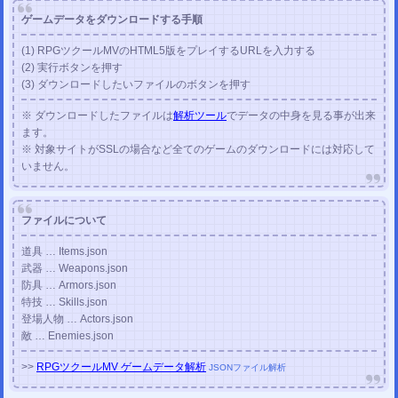
ゲームデータをダウンロードする手順
(1) RPGツクールMVのHTML5版をプレイするURLを入力する
(2) 実行ボタンを押す
(3) ダウンロードしたいファイルのボタンを押す
※ ダウンロードしたファイルは
解析ツール
でデータの中身を見る事が出来
ます。
※ 対象サイトがSSLの場合など全てのゲームのダウンロードには対応して
いません。
ファイルについて
道具 … Items.json
武器 … Weapons.json
防具 … Armors.json
特技 … Skills.json
登場人物 … Actors.json
敵 … Enemies.json
>>
RPGツクールMV ゲームデータ解析
JSONファイル解析