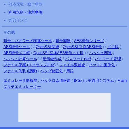
対応環境・動作環境
利用規約・注意事項
外部リンク
その他
暗号・パスワード関連ツール
/
暗号関連
(
AES暗号シリーズ
/
AES暗号ツール
) /
OpenSSL関連
(
OpenSSL互換AES暗号
) /
メモ帳
(
AES暗号メモ帳
/
OpenSSL互換AES暗号メモ帳
) /
ハッシュ関連
(
ハッシュ計算ツール
) /
暗号鍵作成
/
パスワード作成
/
パスワード管理
/
ファイル保護
(スクランブル化)
/
ファイル数値化
/
ファイル画像化
/
ファイル偽装 (隠蔽)
/
ヘッダ秘匿化
/
用語
エミュレータ
情報局
/
ハックロム
情報局
/
IPSパッチ
適用
システム
/
Flash
マルチ
エミュレーター