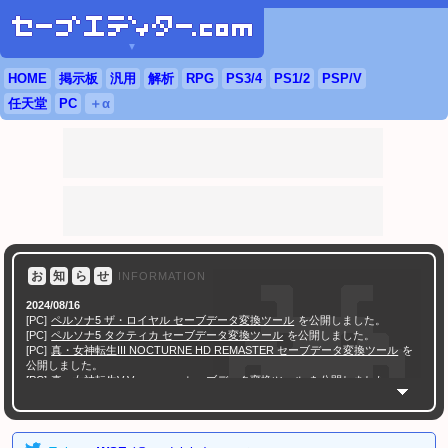
▼
HOME
掲示板
汎用
解析
RPG
PS3
/4
PS
1/2
PSP
/
V
任天堂
PC
＋α
お
知
ら
せ
INFORMATION
2024/08/16
[PC]
ペルソナ5 ザ・ロイヤル セーブデータ変換ツール
を公開しました。
[PC]
ペルソナ5 タクティカ セーブデータ変換ツール
を公開しました。
[PC]
真・女神転生III NOCTURNE HD REMASTER セーブデータ変換ツール
を
公開しました。
[PC]
真・女神転生V Vengeance セーブデータ変換ツール
を公開しました。
[PC]
ソウルハッカーズ2 セーブデータ変換ツール
を公開しました。
[PC]
ペルソナ3 ポータブル チェックサム修正ツール
を公開しました。
[PC]
ペルソナ4 ザ・ゴールデン チェックサム修正ツール
を公開しました。