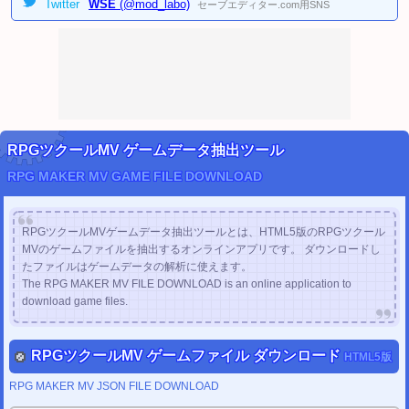
2024/02/11
Twitter
WSE
(@mod_labo)
セーブエディター.com用SNS
[PC]
ペルソナ3 リロード セーブデータ変換ツール
を公開しました。
(Steam用)
2023/02/18
クイズ動画GIFメーカー
9点 を公開しました。
2023/02/18
動画GIF作成シリーズ
23点 を公開しました。
2021/01/26
RPGツクールMZセーブエディター
を公開しました。
2021/01/24
RPGツクールMV ゲームデータ抽出ツール
RPGツクールMZ (RPGツクールシリーズ最新作) 関連ツール 近日公開予定
RPG MAKER MV GAME FILE DOWNLOAD
2020/12/24
PC ドラクエ11S セーブデータ変換ツール
製品版 /
体験版
を公開しました。
(改造補助ツール)
2020/06/13
RPGツクールMVゲームデータ抽出ツールとは、HTML5版のRPGツクール
WiiVCセーブデータ変換ツール
を公開しました。
MVのゲームファイルを抽出するオンラインアプリです。 ダウンロードし
Wiiドラクエ1・2・3セーブデータ変換ツール
を公開しました。
たファイルはゲームデータの解析に使えます。
Wiiセーブデータゲームタイトル確認ツール
を公開しました。
The RPG MAKER MV FILE DOWNLOAD is an online application to
2020/04/24
download game files.
PCゲーム セーブデータ変換ツール
を公開しました。
(改造補助ツール)
(
隻狼 (SEKIRO)
サイコブレイク2
ブラッドステインド
ホロウナイト
エンター・ザ・ガンジョ
ン
など
)
PCゲーム チェックサム修正ツール
を更新しました。
RPGツクールMV ゲームファイル ダウンロード
HTML5版
(
バイオハザード6
鬼武者
ベヨネッタ
ヴァンキッシュ
メトロエクソダス
ダークサイダーズIII
など
追加
)
RPG MAKER MV JSON FILE DOWNLOAD
2020/03/22