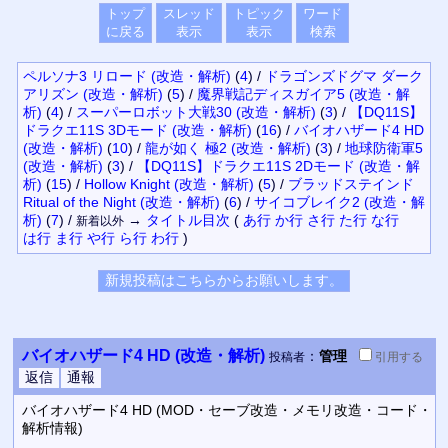
トップ
スレッド
トピック
ワード
に戻る
表示
表示
検索
ペルソナ3 リロード (改造・解析)
(
4
)
/
ドラゴンズドグマ ダーク
アリズン (改造・解析)
(
5
)
/
魔界戦記ディスガイア5 (改造・解
析)
(
4
)
/
スーパーロボット大戦30 (改造・解析)
(
3
)
/
【DQ11S】
ドラクエ11S 3Dモード (改造・解析)
(
16
)
/
バイオハザード4 HD
(改造・解析)
(
10
)
/
龍が如く 極2 (改造・解析)
(
3
)
/
地球防衛軍5
(改造・解析)
(
3
)
/
【DQ11S】ドラクエ11S 2Dモード (改造・解
析)
(
15
)
/
Hollow Knight (改造・解析)
(
5
)
/
ブラッドステインド
Ritual of the Night (改造・解析)
(
6
)
/
サイコブレイク2 (改造・解
析)
(
7
)
/
→
タイトル
目次
(
あ行
か行
さ行
た行
な行
新着以外
は行
ま行
や行
ら行
わ行
)
バイオハザード4 HD (改造・解析)
：
管理
投稿者
引用
する
バイオハザード4 HD (MOD・セーブ改造・メモリ改造・コード・
解析情報)