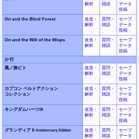
解析
雑談
データ
投稿
Ori and the Blind Forest
改造・
質問・
セーブ
解析
雑談
データ
投稿
Ori and the Will of the Wisps
改造・
質問・
セーブ
解析
雑談
データ
投稿
か行
風ノ旅ビト
改造・
質問・
セーブ
解析
雑談
データ
投稿
カプコン ベルトアクション
改造・
質問・
セーブ
コレクション
解析
雑談
データ
投稿
キングダムハーツIII
改造・
質問・
セーブ
解析
雑談
データ
投稿
グランディア II
改造・
質問・
セーブ
Anniversary Edition
解析
雑談
データ