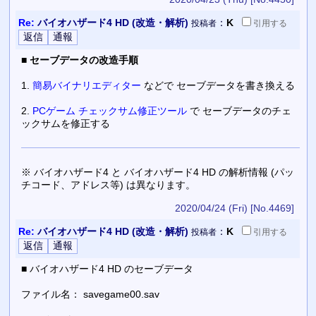
Re:
バイオハザード4 HD (改造・解析)
：
K
投稿者
引用
する
■
セーブデータの改造手順
1.
簡易バイナリエディター
などで セーブデータを書き換える
2.
PCゲーム チェックサム修正ツール
で セーブデータのチェ
ックサムを修正する
※ バイオハザード4 と バイオハザード4 HD の解析情報 (パッ
チコード、アドレス等) は異なります。
2020/04/24 (Fri)
[No.4469]
Re:
バイオハザード4 HD (改造・解析)
：
K
投稿者
引用
する
■ バイオハザード4 HD のセーブデータ
ファイル名： savegame00.sav