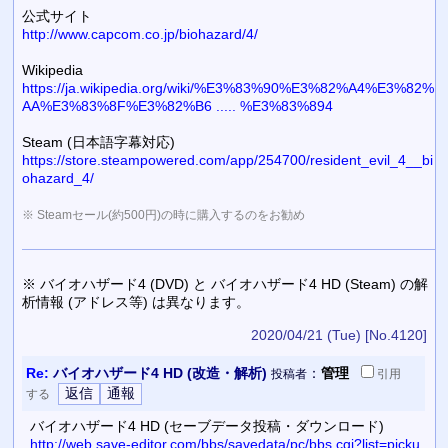
公式サイト
http://www.capcom.co.jp/biohazard/4/
Wikipedia
https://ja.wikipedia.org/wiki/%E3%83%90%E3%82%A4%E3%82%
AA%E3%83%8F%E3%82%B6 ..... %E3%83%894
Steam (日本語字幕対応)
https://store.steampowered.com/app/254700/resident_evil_4__bi
ohazard_4/
※ Steamセール(約500円)の時に購入するのをお勧め
※ バイオハザード4 (DVD) と バイオハザード4 HD (Steam) の解
析情報 (アドレス等) は異なります。
2020/04/21 (Tue)
[No.4120]
Re:
バイオハザード4 HD (改造・解析)
：
管理
投稿者
引用
する
バイオハザード4 HD (セーブデータ投稿・ダウンロード)
http://web.save-editor.com/bbs/savedata/pc/bbs.cgi?list=picku