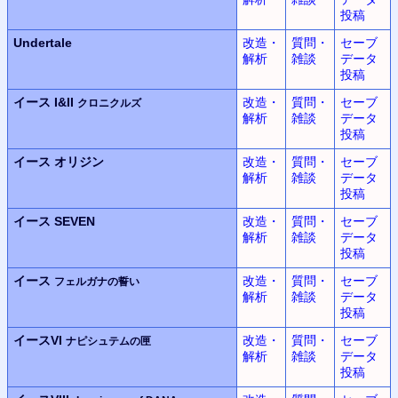
投稿
Undertale
改造・
質問・
セーブ
解析
雑談
データ
投稿
イース I&II
改造・
質問・
セーブ
クロニクルズ
解析
雑談
データ
投稿
イース
オリジン
改造・
質問・
セーブ
解析
雑談
データ
投稿
イース SEVEN
改造・
質問・
セーブ
解析
雑談
データ
投稿
イース
改造・
質問・
セーブ
フェルガナの誓い
解析
雑談
データ
投稿
イースVI
改造・
質問・
セーブ
ナピシュテムの匣
解析
雑談
データ
投稿