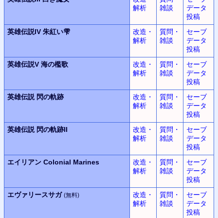
解析
雑談
データ
投稿
英雄伝説IV
朱紅い雫
改造・
質問・
セーブ
解析
雑談
データ
投稿
英雄伝説V
海の檻歌
改造・
質問・
セーブ
解析
雑談
データ
投稿
英雄伝説
閃の軌跡
改造・
質問・
セーブ
解析
雑談
データ
投稿
英雄伝説
閃の軌跡II
改造・
質問・
セーブ
解析
雑談
データ
投稿
エイリアン
Colonial Marines
改造・
質問・
セーブ
解析
雑談
データ
投稿
エヴァリースサガ
改造・
質問・
セーブ
(無料)
解析
雑談
データ
投稿