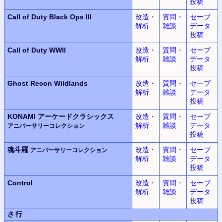
投稿
Call of Duty
Black Ops III
改造・
質問・
セーブ
解析
雑談
データ
投稿
Call of Duty WWII
改造・
質問・
セーブ
解析
雑談
データ
投稿
Ghost Recon Wildlands
改造・
質問・
セーブ
解析
雑談
データ
投稿
KONAMI
アーケードクラシックス
改造・
質問・
セーブ
解析
雑談
データ
アニバーサリーコレクション
投稿
魂斗羅
改造・
質問・
セーブ
アニバーサリーコレクション
解析
雑談
データ
投稿
Control
改造・
質問・
セーブ
解析
雑談
データ
投稿
さ行