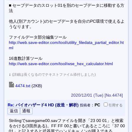
■ セーブデータのスロット01を別のセーブデータに移動する方
法
他人(別アカウント)のセーブデータを自分のPC環境で使えるよ
うなります。
ファイルデータ部分編集ツール
http://web.save-editor.com/tool/utility_filedata_partial_editor.ht
ml
16進数計算ツール
http://web.save-editor.com/tool/wse_hex_calculator.html
↓
(詳細は長くなるのでテキストファイル添付しました)
4474.txt
(2KB)
2020/12/01 (Tue)
[No.4474]
Re:
バイオハザード4 HD (改造・解析)
：
PC
投稿者
引用
する
Strilingでsavegame00.savファイルを開き「23 00 01」と検索
をかける(3箇所ある)。FF FF 00と書いてあるところに「37 00
01」と記入すると武器屋でハンドキャノンが購入できる。