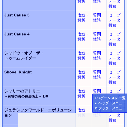
解析
雑談
データ
投稿
Just Cause 3
改造・
質問・
セーブ
解析
雑談
データ
投稿
Just Cause 4
改造・
質問・
セーブ
解析
雑談
データ
投稿
シャドウ・オブ・ザ・
改造・
質問・
セーブ
トゥームレイダー
解析
雑談
データ
投稿
Shovel Knight
改造・
質問・
セーブ
解析
雑談
データ
投稿
シャリーのアトリエ
改造・
質問・
セーブ
DX
解析
雑談
データ
～黄昏の海の錬金術士～
PC
ゲーム スレ 一覧
投稿
▲
ヘッダーメニュー
▼
フッターメニュー
ジュラシックワールド・エボリューシ
改造・
質問・
セーブ
ョン
解析
雑談
データ
投稿