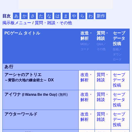
目次
あ
か
さ
た
な
は
ま
や
ら
わ
新作
掲示板メニュー
/
質問・雑談・その他
PC
ゲーム タイトル
改造・
質問・
セーブ
解析
雑談
データ
投稿
MOD
／
Q&A
／
コード
その他
投稿
／
ダウン
ロード
あ行
アーシャのアトリエ
改造・
質問・
セーブ
DX
解析
雑談
データ
～黄昏の大地の錬金術士～
投稿
アイワナ
改造・
質問・
セーブ
(I Wanna Be the Guy)
(無料)
解析
雑談
データ
投稿
アウターワールド
改造・
質問・
セーブ
解析
雑談
データ
投稿