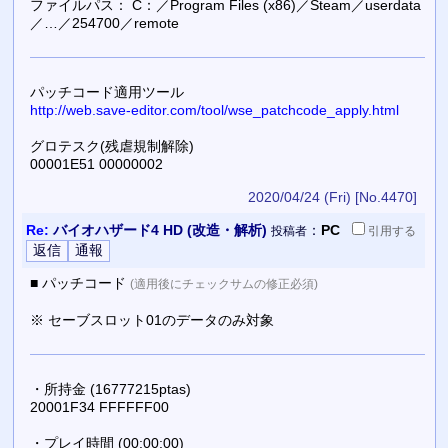
ファイルパス： C：／Program Files (x86)／Steam／userdata
／…／254700／remote
パッチコード適用ツール
http://web.save-editor.com/tool/wse_patchcode_apply.html
グロテスク(残虐規制解除)
00001E51 00000002
2020/04/24 (Fri)
[No.4470]
Re:
バイオハザード4 HD (改造・解析)
：
PC
投稿者
引用
する
■ パッチコード
(適用後にチェックサムの修正必須)
※ セーブスロット01のデータのみ対象
・所持金 (16777215ptas)
20001F34 FFFFFF00
・プレイ時間 (00:00:00)