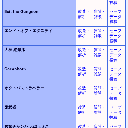
投稿
Exit the Gungeon
改造・
質問・
セーブ
解析
雑談
データ
投稿
エンド・オブ・エタニティ
改造・
質問・
セーブ
解析
雑談
データ
投稿
大神
絶景版
改造・
質問・
セーブ
解析
雑談
データ
投稿
Oceanhorn
改造・
質問・
セーブ
解析
雑談
データ
投稿
オクトパストラベラー
改造・
質問・
セーブ
解析
雑談
データ
投稿
鬼武者
改造・
質問・
セーブ
解析
雑談
データ
投稿
お姉チャンバラZ2
改造・
質問・
セーブ
カオス