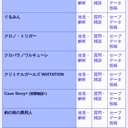
解析
雑談
データ
投稿
ぐるみん
改造・
質問・
セーブ
解析
雑談
データ
投稿
クロノ・トリガー
改造・
質問・
セーブ
解析
雑談
データ
投稿
クロバラノワルキューレ
改造・
質問・
セーブ
解析
雑談
データ
投稿
クリミナルガールズ INVITATION
改造・
質問・
セーブ
解析
雑談
データ
投稿
Cave Story+
改造・
質問・
セーブ
(洞窟物語+)
解析
雑談
データ
投稿
剣の街の異邦人
改造・
質問・
セーブ
解析
雑談
データ
投稿