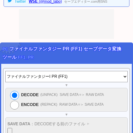
Twitter
WSE
(@mod_labo)
セーブエディター.com用SNS
2024/08/16
[PC]
ペルソナ5 ザ・ロイヤル セーブデータ変換ツール
を公開しました。
[PC]
ペルソナ5 タクティカ セーブデータ変換ツール
を公開しました。
[PC]
真・女神転生III NOCTURNE HD REMASTER セーブデータ変換ツール
を
公開しました。
[PC]
真・女神転生V Vengeance セーブデータ変換ツール
を公開しました。
[PC]
ソウルハッカーズ2 セーブデータ変換ツール
を公開しました。
[PC]
ペルソナ3 ポータブル チェックサム修正ツール
を公開しました。
[PC]
ペルソナ4 ザ・ゴールデン チェックサム修正ツール
を公開しました。
2024/02/11
ファイナルファンタジー PR (FF1)
セーブデータ
変換
PC
[PC]
ペルソナ3 リロード セーブデータ変換ツール
を公開しました。
(Steam用)
ツール
FF1_PR
2023/02/18
クイズ動画GIFメーカー
9点 を公開しました。
2023/02/18
動画GIF作成シリーズ
23点 を公開しました。
2022/11/20
▼
ポケモン履歴書メーカー・スカーレット
を公開しました。
ポケモン履歴書メーカー・バイオレット
を公開しました。
DECODE
(UNPACK)
SAVE DATA =＞
RAW DATA
2022/09/03
ロゴジェネレーター・シリーズ
(56点) を公開しました。
ENCODE
(REPACK)
RAW DATA =＞
SAVE DATA
2022/07/10
パワプロ風アバター画像ジェネレーター
を公開しました。
▼
(顔イラストメーカー)
2022/01/22
SAVE DATA
：
DECODEする前のファイル
▼
DQ(ドラゴンクエスト)シリーズ関連ツール
を公開しました。
FF(ファイナルファンタジー)シリーズ関連ツール
を公開しました。