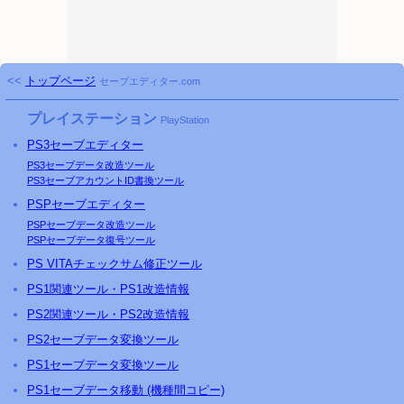
<<
トップページ
セーブエディター.com
プレイステーション
PlayStation
PS3
セーブエディター
PS3
セーブデータ改造ツール
PS3
セーブアカウントID書換ツール
PSP
セーブエディター
PSP
セーブデータ改造ツール
PSP
セーブデータ復号ツール
PS
VITAチェックサム修正ツール
PS
1関連ツール・
PS
1改造情報
PS
2関連ツール・
PS
2改造情報
PS2セーブデータ変換ツール
PS1セーブデータ変換ツール
PS1セーブデータ移動 (機種間コピー)