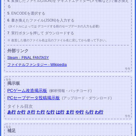
4
. 変換したファイル(JSON)を テキストエディター(メモ帳など)で書き換え
投稿しました。
る
2020/11/27
5
. ENCODEを選択する
PC バイオハザード4 HD チェックサム修正ツール
を更新しました。
6
. 書き換えたファイル(JSON)を入力する
2020/05/17
(タイトルによっては デコードする前のセーブデータの入力も必要)
PCゲーム セーブデータ変換ツール
を更新して
Dead Cells
を追加しました。
7
. 実行ボタンを押して ダウンロードする
2020/04/24
PCゲーム セーブデータ変換ツール
を公開しました。
(改造補助ツール)
※ 改造した後のファイル名は元のファイル名に戻してから使って下さい。
(
隻狼 (SEKIRO)
サイコブレイク2
ブラッドステインド
ホロウナイト
エンター・ザ・ガンジョ
ン
など
)
外部リンク
PCゲーム チェックサム修正ツール
を更新しました。
Steam：FINAL FANTASY
(
バイオハザード6
鬼武者
ベヨネッタ
ヴァンキッシュ
メトロエクソダス
ダークサイダーズIII
など
追加
)
ファイナルファンタジー - Wikipedia
2020/04/24
JSONファイル編集ツール
を公開しました。
JSONファイル整形ツール
を公開しました。
掲示板
2020/03/22
PCゲーム改造掲示板
(解析情報・パッチコード)
PCゲーム チェックサム修正ツール
を更新しました。
PCセーブデータ投稿掲示板
PC ファイナルファンタジーVII チェックサム修正ツール
(アップロード・ダウンロード)
PC バイオハザード4 チェックサム修正ツール
タイトル目次
PC バイオハザード4 HD チェックサム修正ツール
あ行
か行
さ行
た行
な行
は行
ま行
や行
ら行
わ行
(GTA3 GTA:SanAndreas GTA:ViceCity MassEffect2 MassEffect3)
その他の日本語未対応ゲーム
2020/02/20
PCゲーム チェックサム修正ツール
を公開しました。
(改造補助ツール)
PC ファイナルファンタジーX HD チェックサム修正ツール
補足
PC ファイナルファンタジーX-2 HD チェックサム修正ツール