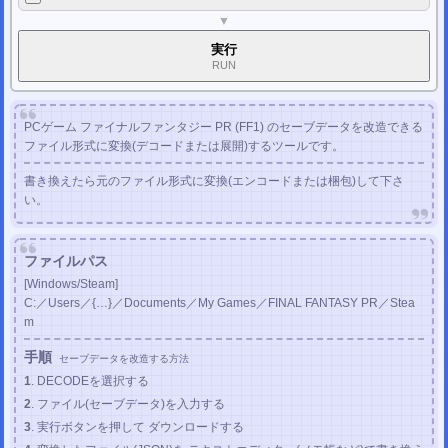
2022/01/22
▼
任天堂改造解析掲示板
を公開しました。
実行
任天堂セーブデータ投稿掲示板
を公開しました。
RUN
2021/03/07
セーブファイル名確認ツール for Microsoft Store / Xbox Game Pass
を公開しま
した。
PCゲーム
ファイナルファンタジー PR (FF1) のセーブデータを改造できる
2021/01/03
DQ11名前変更コード作成ツール
と
DQ11Sクロスセーブ移動ツール
を公開しま
ファイル形式に変換(デコードまたは展開)するツールです。
した。
書き換えたら元のファイル形式に変換(エンコードまたは梱包)して下さ
2020/12/31
PC
ドラクエ11S
の パッチコード、解析情報を
PCゲーム改造掲示板
に 投稿し
い。
ました。
2020/12/24
PC ドラクエ11S セーブデータ変換ツール
製品版 /
体験版
を公開しました。
ファイルパス
(改造補助ツール)
[Windows/Steam]
2020/12/04
PC ホロウナイト セーブデータ変換ツール
の不具合を修正しました。
C:／Users／{…}／Documents／My Games／FINAL FANTASY PR／Stea
m
2020/12/04
PC
ブラッドステインド Ritual of the Night
の パッチコード、解析情報を投稿し
ました。
手順
セーブデータを改造する方法
2020/12/02
1
. DECODEを選択する
PC
サイコブレイク
と
サイコブレイク2
の パッチコード、解析情報を投稿しま
2
. ファイル(セーブデータ)を入力する
した。
3
. 実行ボタンを押して ダウンロードする
2020/11/29
PC
バイオハザード4 HD
の パッチコード、解析情報を
PCゲーム改造掲示板
に