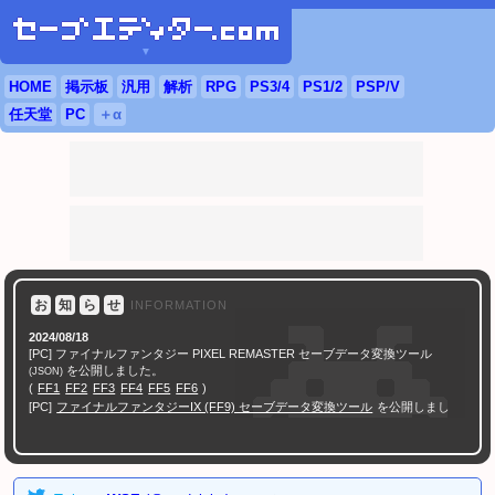
▼
HOME
掲示板
汎用
解析
RPG
PS3
/4
PS
1/2
PSP
/
V
任天堂
PC
＋α
お
知
ら
せ
INFORMATION
2024/08/18
[PC] ファイナルファンタジー PIXEL REMASTER セーブデータ変換ツール
を公開しました。
(JSON)
(
FF1
FF2
FF3
FF4
FF5
FF6
)
[PC]
ファイナルファンタジーIX (FF9) セーブデータ変換ツール
を公開しまし
た。
[PC]
ファイナルファンタジーIII 3D REMAKE セーブデータ変換ツール
を公開し
ました。
[PC]
ファイナルファンタジーIV 3D REMAKE セーブデータ変換ツール
を公開し
ました。