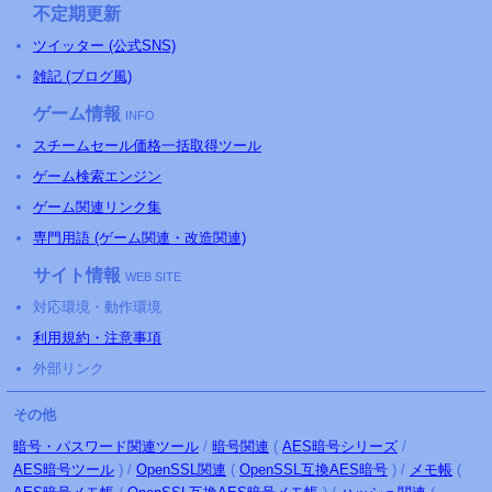
不定期更新
ツイッター (公式SNS)
雑記 (ブログ風)
ゲーム情報
INFO
スチームセール価格一括取得ツール
ゲーム検索エンジン
ゲーム関連リンク集
専門用語 (ゲーム関連・改造関連)
サイト情報
WEB SITE
対応環境・動作環境
利用規約・注意事項
外部リンク
その他
暗号・パスワード関連ツール
/
暗号関連
(
AES暗号シリーズ
/
AES暗号ツール
) /
OpenSSL関連
(
OpenSSL互換AES暗号
) /
メモ帳
(