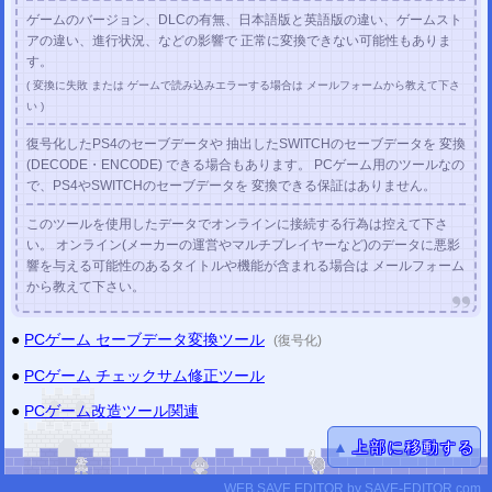
ゲームのバージョン、DLCの有無、日本語版と英語版の違い、ゲームスト
2020/02/13
SFC チェックサム修正ツール
を公開しました。
アの違い、進行状況、などの影響で 正常に変換できない可能性もありま
す。
2020/02/13
GBA チェックサム修正ツール
を公開しました。
( 変換に失敗 または ゲームで読み込みエラーする場合は メールフォームから教えて下さ
2020/02/13
い )
DS チェックサム修正ツール
を公開しました。
復号化したPS4のセーブデータや 抽出したSWITCHのセーブデータを 変換
2020/02/13
簡易改造ツール
を公開しました。
(DECODE・ENCODE) できる場合もあります。 PCゲーム用のツールなの
で、PS4やSWITCHのセーブデータを 変換できる保証はありません。
2020/01/05
PS1セーブデータ改造解析掲示板
を公開しました。
(改造コード・解析情報)
このツールを使用したデータでオンラインに接続する行為は控えて下さ
2020/01/05
い。 オンライン(メーカーの運営やマルチプレイヤーなど)のデータに悪影
PS2セーブデータ改造解析掲示板
を公開しました。
(改造コード・解析情報)
響を与える可能性のあるタイトルや機能が含まれる場合は メールフォーム
から教えて下さい。
更新履歴
2019年
2018年
2017年
2016年
(以前)
ツイッター
@mod_labo
●
PCゲーム セーブデータ変換ツール
(復号化)
雑記 (ブログ風)
不定期更新
●
PCゲーム チェックサム修正ツール
●
PCゲーム改造ツール関連
▲
上部に移動する
WEB SAVE EDITOR
by
SAVE-EDITOR.com