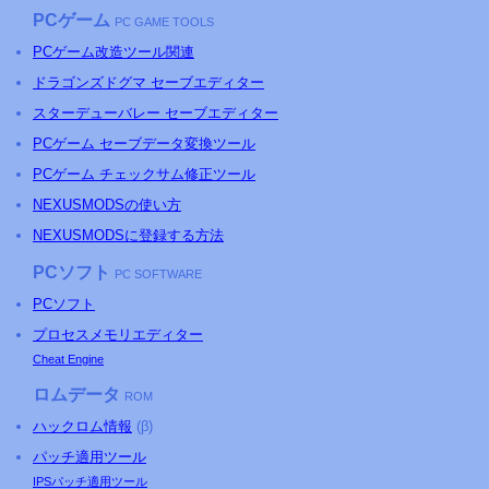
PCゲーム
PC GAME TOOLS
PCゲーム改造ツール関連
ドラゴンズドグマ セーブエディター
スターデューバレー セーブエディター
PCゲーム セーブデータ変換ツール
PCゲーム チェックサム修正ツール
NEXUSMODSの使い方
NEXUSMODSに登録する方法
PCソフト
PC SOFTWARE
PCソフト
プロセスメモリエディター
Cheat Engine
ロムデータ
ROM
ハックロム情報
(β)
パッチ適用ツール
IPSパッチ適用ツール