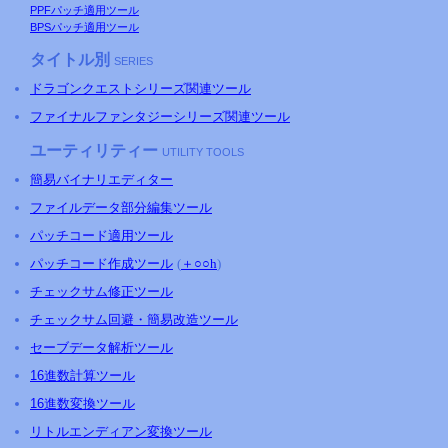
PPFパッチ適用ツール
BPSパッチ適用ツール
タイトル別
SERIES
ドラゴンクエストシリーズ関連ツール
ファイナルファンタジーシリーズ関連ツール
ユーティリティー
UTILITY TOOLS
簡易バイナリエディター
ファイルデータ部分編集ツール
パッチコード適用ツール
パッチコード作成ツール
(
＋○○h
)
チェックサム修正ツール
チェックサム回避・簡易改造ツール
セーブデータ解析ツール
16進数計算ツール
16進数変換ツール
リトルエンディアン変換ツール