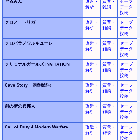
ぐるみん
改造・
質問・
セーブ
解析
雑談
データ
投稿
クロノ・トリガー
改造・
質問・
セーブ
解析
雑談
データ
投稿
クロバラノワルキューレ
改造・
質問・
セーブ
解析
雑談
データ
投稿
クリミナルガールズ INVITATION
改造・
質問・
セーブ
解析
雑談
データ
投稿
Cave Story+
改造・
質問・
セーブ
(洞窟物語+)
解析
雑談
データ
投稿
剣の街の異邦人
改造・
質問・
セーブ
解析
雑談
データ
投稿
Call of Duty 4
Modern Warfare
改造・
質問・
セーブ
解析
雑談
データ
投稿