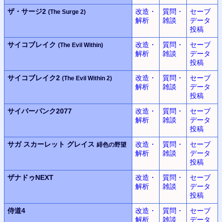
ザ・サージ2
改造・
質問・
セーブ
(The Surge 2)
解析
雑談
データ
投稿
サイコブレイク
改造・
質問・
セーブ
(The Evil Within)
解析
雑談
データ
投稿
サイコブレイク2
改造・
質問・
セーブ
(The Evil Within 2)
解析
雑談
データ
投稿
サイバーパンク2077
改造・
質問・
セーブ
解析
雑談
データ
投稿
サガ スカーレット グレイス
改造・
質問・
セーブ
緋色の野望
解析
雑談
データ
投稿
ザナドゥNEXT
改造・
質問・
セーブ
解析
雑談
データ
投稿
侍道4
改造・
質問・
セーブ
解析
雑談
データ