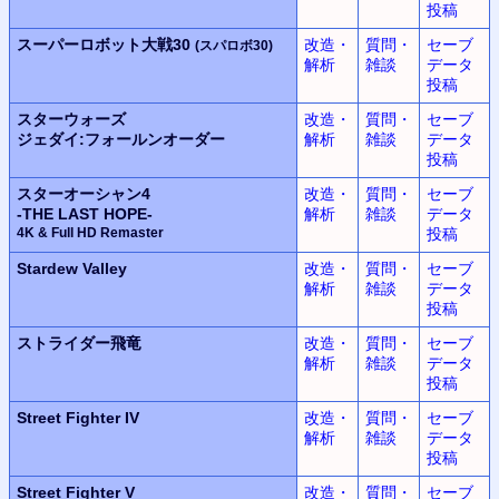
投稿
スーパーロボット大戦30
改造・
質問・
セーブ
(スパロボ30)
解析
雑談
データ
投稿
スターウォーズ
改造・
質問・
セーブ
ジェダイ:フォールンオーダー
解析
雑談
データ
投稿
スターオーシャン4
改造・
質問・
セーブ
-THE LAST HOPE-
解析
雑談
データ
4K & Full HD Remaster
投稿
Stardew Valley
改造・
質問・
セーブ
解析
雑談
データ
投稿
ストライダー飛竜
改造・
質問・
セーブ
解析
雑談
データ
投稿
Street Fighter IV
改造・
質問・
セーブ
解析
雑談
データ
投稿
Street Fighter V
改造・
質問・
セーブ