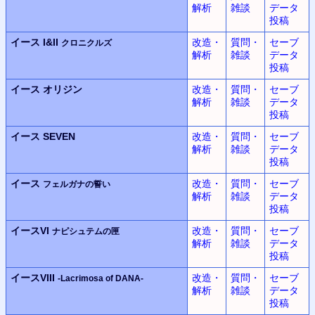
解析
雑談
データ
投稿
イース I&II
改造・
質問・
セーブ
クロニクルズ
解析
雑談
データ
投稿
イース
オリジン
改造・
質問・
セーブ
解析
雑談
データ
投稿
イース SEVEN
改造・
質問・
セーブ
解析
雑談
データ
投稿
イース
改造・
質問・
セーブ
フェルガナの誓い
解析
雑談
データ
投稿
イースVI
改造・
質問・
セーブ
ナピシュテムの匣
解析
雑談
データ
投稿
イースVIII
改造・
質問・
セーブ
-Lacrimosa of DANA-
解析
雑談
データ
投稿