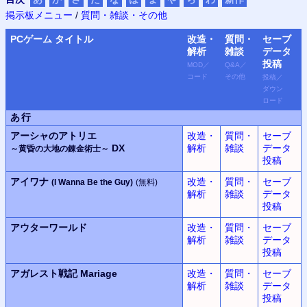
掲示板メニュー
/
質問・雑談・その他
PC
ゲーム タイトル
改造・
質問・
セーブ
解析
雑談
データ
投稿
MOD
／
Q&A
／
コード
その他
投稿
／
ダウン
ロード
あ行
アーシャのアトリエ
改造・
質問・
セーブ
DX
解析
雑談
データ
～黄昏の大地の錬金術士～
投稿
アイワナ
改造・
質問・
セーブ
(I Wanna Be the Guy)
(無料)
解析
雑談
データ
投稿
アウターワールド
改造・
質問・
セーブ
解析
雑談
データ
投稿
アガレスト戦記 Mariage
改造・
質問・
セーブ
解析
雑談
データ
投稿