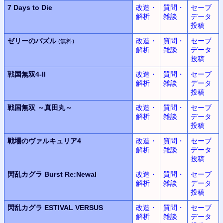
7 Days to Die
改造・
質問・
セーブ
解析
雑談
データ
投稿
ゼリーのパズル
改造・
質問・
セーブ
(無料)
解析
雑談
データ
投稿
戦国無双
4-II
改造・
質問・
セーブ
解析
雑談
データ
投稿
戦国無双
～真田丸～
改造・
質問・
セーブ
解析
雑談
データ
投稿
戦場のヴァルキュリア4
改造・
質問・
セーブ
解析
雑談
データ
投稿
閃乱カグラ
Burst Re:Newal
改造・
質問・
セーブ
解析
雑談
データ
投稿
閃乱カグラ
ESTIVAL VERSUS
改造・
質問・
セーブ
解析
雑談
データ