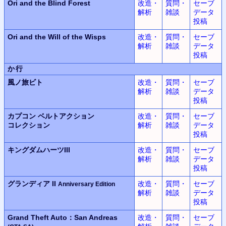
Ori and the Blind Forest
改造・
質問・
セーブ
解析
雑談
データ
投稿
Ori and the Will of the Wisps
改造・
質問・
セーブ
解析
雑談
データ
投稿
か行
風ノ旅ビト
改造・
質問・
セーブ
解析
雑談
データ
投稿
カプコン ベルトアクション
改造・
質問・
セーブ
コレクション
解析
雑談
データ
投稿
キングダムハーツIII
改造・
質問・
セーブ
解析
雑談
データ
投稿
グランディア II
改造・
質問・
セーブ
Anniversary Edition
解析
雑談
データ
投稿
Grand Theft Auto：San Andreas
改造・
質問・
セーブ