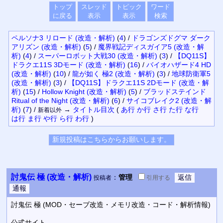
トップ
スレッド
トピック
ワード
に戻る
表示
表示
検索
ペルソナ3 リロード (改造・解析)
(
4
)
/
ドラゴンズドグマ ダーク
アリズン (改造・解析)
(
5
)
/
魔界戦記ディスガイア5 (改造・解
析)
(
4
)
/
スーパーロボット大戦30 (改造・解析)
(
3
)
/
【DQ11S】
ドラクエ11S 3Dモード (改造・解析)
(
16
)
/
バイオハザード4 HD
(改造・解析)
(
10
)
/
龍が如く 極2 (改造・解析)
(
3
)
/
地球防衛軍5
(改造・解析)
(
3
)
/
【DQ11S】ドラクエ11S 2Dモード (改造・解
析)
(
15
)
/
Hollow Knight (改造・解析)
(
5
)
/
ブラッドステインド
Ritual of the Night (改造・解析)
(
6
)
/
サイコブレイク2 (改造・解
析)
(
7
)
/
→
タイトル
目次
(
あ行
か行
さ行
た行
な行
新着以外
は行
ま行
や行
ら行
わ行
)
討鬼伝 極 (改造・解析)
：
管理
投稿者
引用
する
討鬼伝 極 (MOD・セーブ改造・メモリ改造・コード・解析情報)
公式サイト