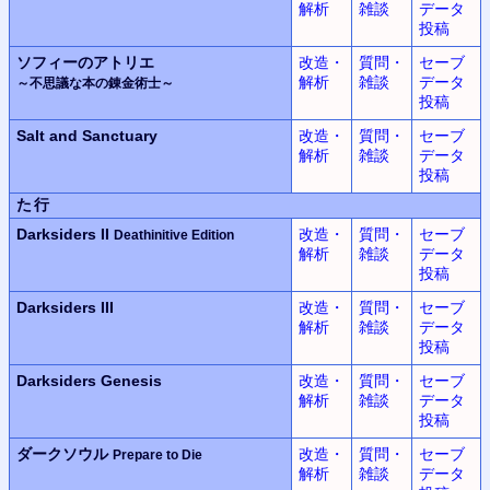
解析
雑談
データ
投稿
ソフィーのアトリエ
改造・
質問・
セーブ
解析
雑談
データ
～不思議な本の錬金術士～
投稿
Salt and Sanctuary
改造・
質問・
セーブ
解析
雑談
データ
投稿
た行
Darksiders II
改造・
質問・
セーブ
Deathinitive Edition
解析
雑談
データ
投稿
Darksiders III
改造・
質問・
セーブ
解析
雑談
データ
投稿
Darksiders Genesis
改造・
質問・
セーブ
解析
雑談
データ
投稿
ダークソウル
改造・
質問・
セーブ
Prepare to Die
解析
雑談
データ