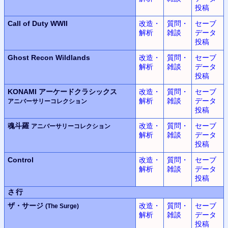
投稿
Call of Duty WWII
改造・
質問・
セーブ
解析
雑談
データ
投稿
Ghost Recon Wildlands
改造・
質問・
セーブ
解析
雑談
データ
投稿
KONAMI
アーケードクラシックス
改造・
質問・
セーブ
解析
雑談
データ
アニバーサリーコレクション
投稿
魂斗羅
改造・
質問・
セーブ
アニバーサリーコレクション
解析
雑談
データ
投稿
Control
改造・
質問・
セーブ
解析
雑談
データ
投稿
さ行
ザ・サージ
改造・
質問・
セーブ
(The Surge)
解析
雑談
データ
投稿