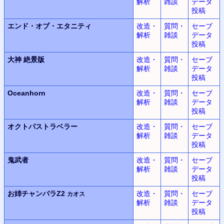
解析
雑談
データ
投稿
エンド・オブ・エタニティ
改造・
質問・
セーブ
解析
雑談
データ
投稿
大神
絶景版
改造・
質問・
セーブ
解析
雑談
データ
投稿
Oceanhorn
改造・
質問・
セーブ
解析
雑談
データ
投稿
オクトパストラベラー
改造・
質問・
セーブ
解析
雑談
データ
投稿
鬼武者
改造・
質問・
セーブ
解析
雑談
データ
投稿
お姉チャンバラZ2
改造・
質問・
セーブ
カオス
解析
雑談
データ
投稿