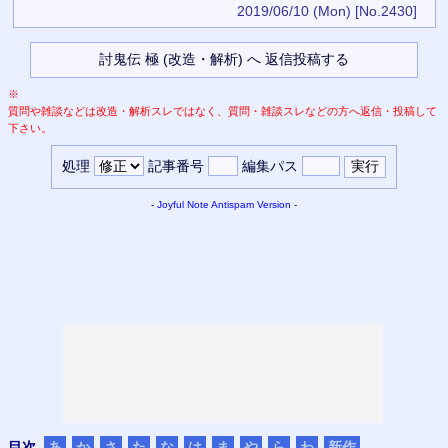
2019/06/10 (Mon)
[No.2430]
※
質問や雑談などは改造・解析スレではなく、質問・雑談スレなどの方へ返信・投稿して
下さい。
処理
記事番号
編集パス
-
Joyful Note
Antispam Version
-
目次
あ
か
さ
た
な
は
ま
や
ら
わ
新作