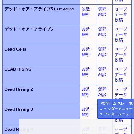
デッド・オア・アライブ5
改造・
質問・
セーブ
Last Round
解析
雑談
データ
投稿
デッド・オア・アライブ6
改造・
質問・
セーブ
解析
雑談
データ
投稿
Dead Cells
改造・
質問・
セーブ
解析
雑談
データ
投稿
DEAD RISING
改造・
質問・
セーブ
解析
雑談
データ
投稿
Dead Rising 2
改造・
質問・
セーブ
解析
雑談
データ
投稿
PC
ゲーム スレ 一覧
Dead Rising 3
改造・
質問・
セーブ
▲
ヘッダーメニュー
解析
雑談
データ
▼
フッターメニュー
投稿
Dead Rising 4
改造・
質問・
セーブ