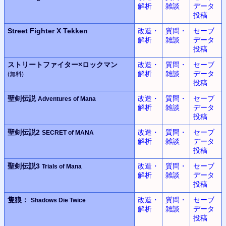
解析
雑談
データ
投稿
Street Fighter X Tekken
改造・
質問・
セーブ
解析
雑談
データ
投稿
ストリートファイター×
ロックマン
改造・
質問・
セーブ
解析
雑談
データ
(無料)
投稿
聖剣伝説
改造・
質問・
セーブ
Adventures of Mana
解析
雑談
データ
投稿
聖剣伝説2
改造・
質問・
セーブ
SECRET of MANA
解析
雑談
データ
投稿
聖剣伝説3
改造・
質問・
セーブ
Trials of Mana
解析
雑談
データ
投稿
隻狼：
改造・
質問・
セーブ
Shadows Die Twice
解析
雑談
データ
投稿