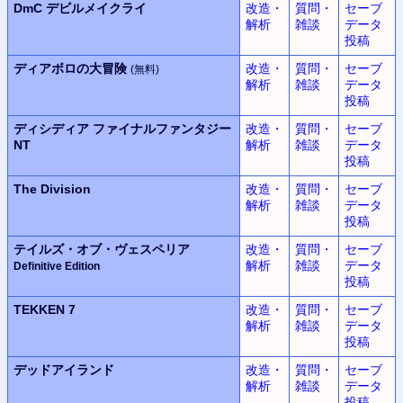
DmC
デビルメイクライ
改造・
質問・
セーブ
解析
雑談
データ
投稿
ディアボロの大冒険
改造・
質問・
セーブ
(無料)
解析
雑談
データ
投稿
ディシディア
ファイナルファンタジー
改造・
質問・
セーブ
NT
解析
雑談
データ
投稿
The Division
改造・
質問・
セーブ
解析
雑談
データ
投稿
テイルズ・オブ・ヴェスペリア
改造・
質問・
セーブ
解析
雑談
データ
Definitive Edition
投稿
TEKKEN 7
改造・
質問・
セーブ
解析
雑談
データ
投稿
デッドアイランド
改造・
質問・
セーブ
解析
雑談
データ
投稿