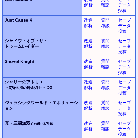
解析
雑談
データ
投稿
Just Cause 4
改造・
質問・
セーブ
解析
雑談
データ
投稿
シャドウ・オブ・ザ・
改造・
質問・
セーブ
トゥームレイダー
解析
雑談
データ
投稿
Shovel Knight
改造・
質問・
セーブ
解析
雑談
データ
投稿
シャリーのアトリエ
改造・
質問・
セーブ
DX
解析
雑談
データ
～黄昏の海の錬金術士～
投稿
ジュラシックワールド・エボリューシ
改造・
質問・
セーブ
ョン
解析
雑談
データ
投稿
真・三國無双7
改造・
質問・
セーブ
with 猛将伝
解析
雑談
データ
投稿