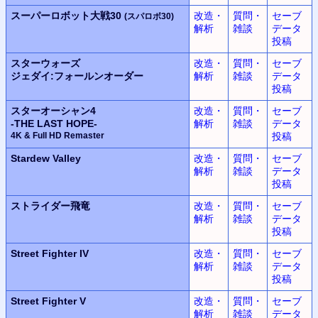
スーパーロボット大戦30
改造・
質問・
セーブ
(スパロボ30)
解析
雑談
データ
投稿
スターウォーズ
改造・
質問・
セーブ
ジェダイ:フォールンオーダー
解析
雑談
データ
投稿
スターオーシャン4
改造・
質問・
セーブ
-THE LAST HOPE-
解析
雑談
データ
4K & Full HD Remaster
投稿
Stardew Valley
改造・
質問・
セーブ
解析
雑談
データ
投稿
ストライダー飛竜
改造・
質問・
セーブ
解析
雑談
データ
投稿
Street Fighter IV
改造・
質問・
セーブ
解析
雑談
データ
投稿
Street Fighter V
改造・
質問・
セーブ
解析
雑談
データ