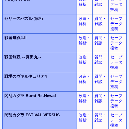
解析
雑談
データ
投稿
ゼリーのパズル
改造・
質問・
セーブ
(無料)
解析
雑談
データ
投稿
戦国無双
4-II
改造・
質問・
セーブ
解析
雑談
データ
投稿
戦国無双
～真田丸～
改造・
質問・
セーブ
解析
雑談
データ
投稿
戦場のヴァルキュリア4
改造・
質問・
セーブ
解析
雑談
データ
投稿
閃乱カグラ
Burst Re:Newal
改造・
質問・
セーブ
解析
雑談
データ
投稿
閃乱カグラ
ESTIVAL VERSUS
改造・
質問・
セーブ
解析
雑談
データ
投稿