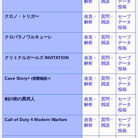
解析
雑談
データ
投稿
クロノ・トリガー
改造・
質問・
セーブ
解析
雑談
データ
投稿
クロバラノワルキューレ
改造・
質問・
セーブ
解析
雑談
データ
投稿
クリミナルガールズ INVITATION
改造・
質問・
セーブ
解析
雑談
データ
投稿
Cave Story+
改造・
質問・
セーブ
(洞窟物語+)
解析
雑談
データ
投稿
剣の街の異邦人
改造・
質問・
セーブ
解析
雑談
データ
投稿
Call of Duty 4
Modern Warfare
改造・
質問・
セーブ
解析
雑談
データ
投稿