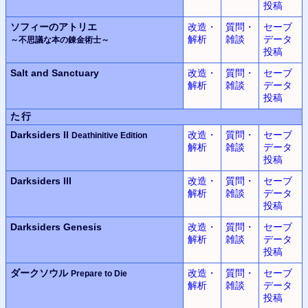
投稿
ソフィーのアトリエ
改造・
質問・
セーブ
解析
雑談
データ
～不思議な本の錬金術士～
投稿
Salt and Sanctuary
改造・
質問・
セーブ
解析
雑談
データ
投稿
た行
Darksiders II
改造・
質問・
セーブ
Deathinitive Edition
解析
雑談
データ
投稿
Darksiders III
改造・
質問・
セーブ
解析
雑談
データ
投稿
Darksiders Genesis
改造・
質問・
セーブ
解析
雑談
データ
投稿
ダークソウル
改造・
質問・
セーブ
Prepare to Die
解析
雑談
データ
投稿