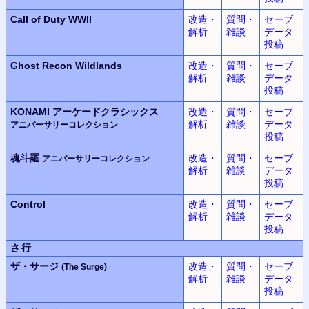
Call of Duty WWII
改造・
質問・
セーブ
解析
雑談
データ
投稿
Ghost Recon Wildlands
改造・
質問・
セーブ
解析
雑談
データ
投稿
KONAMI
アーケードクラシックス
改造・
質問・
セーブ
解析
雑談
データ
アニバーサリーコレクション
投稿
魂斗羅
改造・
質問・
セーブ
アニバーサリーコレクション
解析
雑談
データ
投稿
Control
改造・
質問・
セーブ
解析
雑談
データ
投稿
さ行
ザ・サージ
改造・
質問・
セーブ
(The Surge)
解析
雑談
データ
投稿