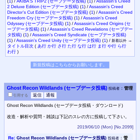
(
1
)
/
AKIBA'S TRIP2 (セーブデータ投稿)
(
1
)
/
Assassin's Creed
2 Deluxe Edition (セーブデータ投稿)
(
1
)
/
Assassin's Creed
Director's Cut Edition (セーブデータ投稿)
(
1
)
/
Assassin's Creed
Freedom Cry (セーブデータ投稿)
(
1
)
/
Assassin's Creed
Odyssey (セーブデータ投稿)
(
1
)
/
Assassin's Creed Origins (セ
ーブデータ投稿)
(
1
)
/
Assassin's Creed Revelations (セーブデー
タ投稿)
(
1
)
/
Assassin's Creed Syndicate (セーブデータ投稿)
(
1
)
/
Assassin's Creed Unity (セーブデータ投稿)
(
1
)
/
→
新着以外
タイトル
目次
(
あ行
か行
さ行
た行
な行
は行
ま行
や行
ら行
わ行
)
Ghost Recon Wildlands (セーブデータ投稿)
：
管理
投稿者
引用
する
Ghost Recon Wildlands (セーブデータ投稿・ダウンロード)
改造・解析や質問・雑談は下記のスレの方に投稿して下さい。
2019/06/10 (Mon)
[No.2099]
Re:
Ghost Recon Wildlands (セーブデータ投稿)
：
管
投稿者