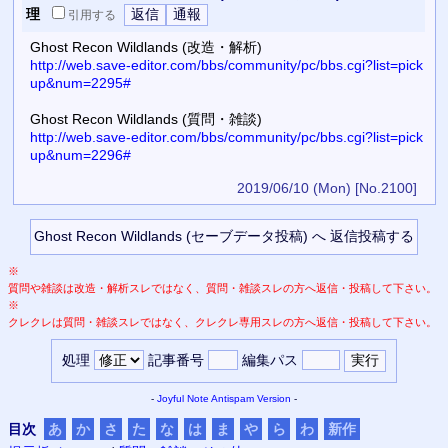
理
引用
する
Ghost Recon Wildlands (改造・解析)
http://web.save-editor.com/bbs/community/pc/bbs.cgi?list=pick
up&num=2295#
Ghost Recon Wildlands (質問・雑談)
http://web.save-editor.com/bbs/community/pc/bbs.cgi?list=pick
up&num=2296#
2019/06/10 (Mon)
[No.2100]
※
質問や雑談は改造・解析スレではなく、質問・雑談スレの方へ返信・投稿して下さい。
※
クレクレは質問・雑談スレではなく、クレクレ専用スレの方へ返信・投稿して下さい。
処理
記事番号
編集パス
-
Joyful Note
Antispam Version
-
目次
あ
か
さ
た
な
は
ま
や
ら
わ
新作