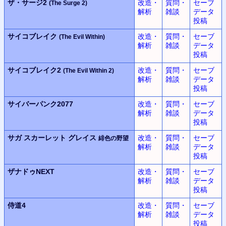
ザ・サージ2
改造・
質問・
セーブ
(The Surge 2)
解析
雑談
データ
投稿
サイコブレイク
改造・
質問・
セーブ
(The Evil Within)
解析
雑談
データ
投稿
サイコブレイク2
改造・
質問・
セーブ
(The Evil Within 2)
解析
雑談
データ
投稿
サイバーパンク2077
改造・
質問・
セーブ
解析
雑談
データ
投稿
サガ スカーレット グレイス
改造・
質問・
セーブ
緋色の野望
解析
雑談
データ
投稿
ザナドゥNEXT
改造・
質問・
セーブ
解析
雑談
データ
投稿
侍道4
改造・
質問・
セーブ
解析
雑談
データ
投稿