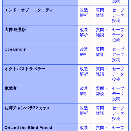
投稿
エンド・オブ・エタニティ
改造・
質問・
セーブ
解析
雑談
データ
投稿
大神
絶景版
改造・
質問・
セーブ
解析
雑談
データ
投稿
Oceanhorn
改造・
質問・
セーブ
解析
雑談
データ
投稿
オクトパストラベラー
改造・
質問・
セーブ
解析
雑談
データ
投稿
鬼武者
改造・
質問・
セーブ
解析
雑談
データ
投稿
お姉チャンバラZ2
改造・
質問・
セーブ
カオス
解析
雑談
データ
投稿
Ori and the Blind Forest
改造・
質問・
セーブ