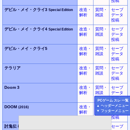
投稿
デビル・メイ・クライ3
改造・
質問・
セーブ
Special Edition
解析
雑談
データ
投稿
デビル・メイ・クライ4
改造・
質問・
セーブ
Special Edition
解析
雑談
データ
投稿
デビル・メイ・クライ5
改造・
質問・
セーブ
解析
雑談
データ
投稿
テラリア
改造・
質問・
セーブ
解析
雑談
データ
投稿
Doom 3
改造・
質問・
セーブ
解析
雑談
データ
投稿
PC
ゲーム スレ 一覧
▲
ヘッダーメニュー
DOOM
改造・
質問・
セーブ
(2016)
▼
フッターメニュー
解析
雑談
データ
投稿
討鬼伝 極
改造・
質問・
セーブ