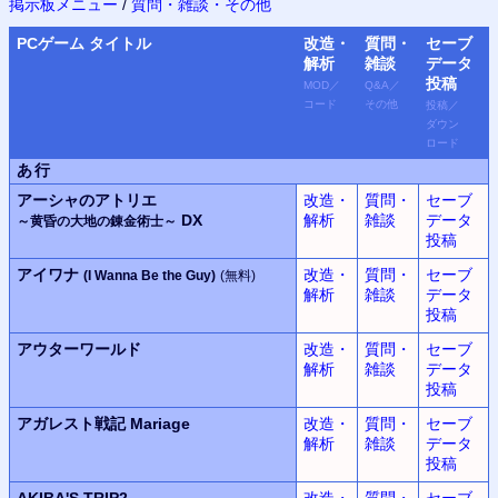
掲示板メニュー
/
質問・雑談・その他
PC
ゲーム タイトル
改造・
質問・
セーブ
解析
雑談
データ
投稿
MOD
／
Q&A
／
コード
その他
投稿
／
ダウン
ロード
あ行
アーシャのアトリエ
改造・
質問・
セーブ
DX
解析
雑談
データ
～黄昏の大地の錬金術士～
投稿
アイワナ
改造・
質問・
セーブ
(I Wanna Be the Guy)
(無料)
解析
雑談
データ
投稿
アウターワールド
改造・
質問・
セーブ
解析
雑談
データ
投稿
アガレスト戦記 Mariage
改造・
質問・
セーブ
解析
雑談
データ
投稿
AKIBA'S TRIP2
改造・
質問・
セーブ