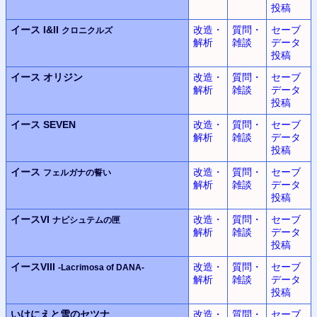
投稿
イース I&II
改造・
質問・
セーブ
クロニクルズ
解析
雑談
データ
投稿
イース
オリジン
改造・
質問・
セーブ
解析
雑談
データ
投稿
イース SEVEN
改造・
質問・
セーブ
解析
雑談
データ
投稿
イース
改造・
質問・
セーブ
フェルガナの誓い
解析
雑談
データ
投稿
イースVI
改造・
質問・
セーブ
ナピシュテムの匣
解析
雑談
データ
投稿
イースVIII
改造・
質問・
セーブ
-Lacrimosa of DANA-
解析
雑談
データ
投稿
いけにえと雪のセツナ
改造・
質問・
セーブ