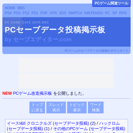
PCゲーム関連ツール
HOME
BBS
PS4
PS3
PS2
PS1
PSP
VITA
3DS
SWITCH
NINTENDO
PC
SP
RPG
PC GAME SAVE DATA BBS
PCセーブデータ投稿掲示板
by
セーブエディター.com
PCゲームのセーブデータの投稿やダウンロード
NEW
PCゲーム改造掲示板
を公開しました。
トップ
スレッド
トピック
ワード
に戻る
表示
表示
検索
イースI&II クロニクルズ (セーブデータ投稿)
(
2
)
/
ハックロム
(セーブデータ投稿)
(
1
)
/
その他のPCゲーム (セーブデータ投稿)