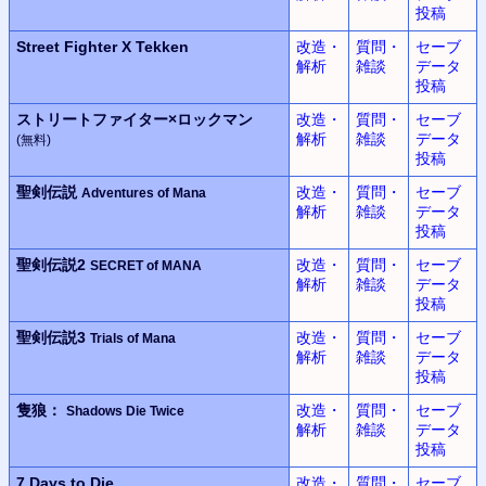
投稿
Street Fighter X Tekken
改造・
質問・
セーブ
解析
雑談
データ
投稿
ストリートファイター×
ロックマン
改造・
質問・
セーブ
解析
雑談
データ
(無料)
投稿
聖剣伝説
改造・
質問・
セーブ
Adventures of Mana
解析
雑談
データ
投稿
聖剣伝説2
改造・
質問・
セーブ
SECRET of MANA
解析
雑談
データ
投稿
聖剣伝説3
改造・
質問・
セーブ
Trials of Mana
解析
雑談
データ
投稿
隻狼：
改造・
質問・
セーブ
Shadows Die Twice
解析
雑談
データ
投稿
7 Days to Die
改造・
質問・
セーブ