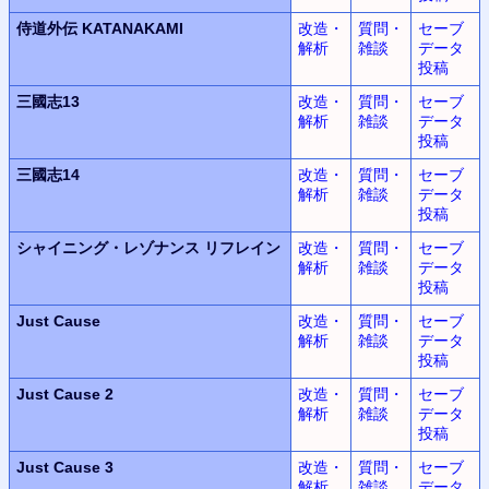
侍道外伝 KATANAKAMI
改造・
質問・
セーブ
解析
雑談
データ
投稿
三國志13
改造・
質問・
セーブ
解析
雑談
データ
投稿
三國志14
改造・
質問・
セーブ
解析
雑談
データ
投稿
シャイニング・レゾナンス
リフレイン
改造・
質問・
セーブ
解析
雑談
データ
投稿
Just Cause
改造・
質問・
セーブ
解析
雑談
データ
投稿
Just Cause 2
改造・
質問・
セーブ
解析
雑談
データ
投稿
Just Cause 3
改造・
質問・
セーブ
解析
雑談
データ