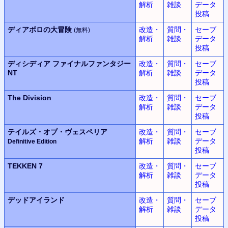
解析
雑談
データ
投稿
ディアボロの大冒険
改造・
質問・
セーブ
(無料)
解析
雑談
データ
投稿
ディシディア
ファイナルファンタジー
改造・
質問・
セーブ
NT
解析
雑談
データ
投稿
The Division
改造・
質問・
セーブ
解析
雑談
データ
投稿
テイルズ・オブ・ヴェスペリア
改造・
質問・
セーブ
解析
雑談
データ
Definitive Edition
投稿
TEKKEN 7
改造・
質問・
セーブ
解析
雑談
データ
投稿
デッドアイランド
改造・
質問・
セーブ
解析
雑談
データ
投稿