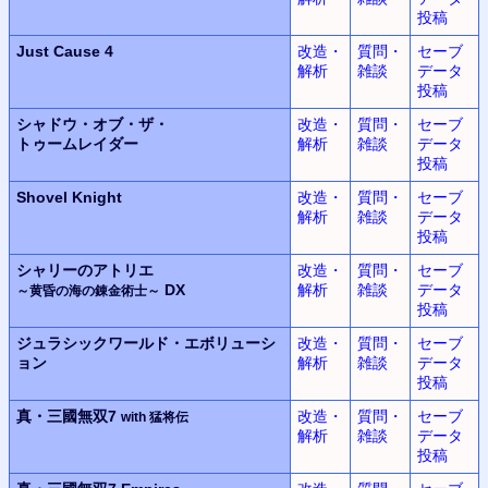
投稿
Just Cause 4
改造・
質問・
セーブ
解析
雑談
データ
投稿
シャドウ・オブ・ザ・
改造・
質問・
セーブ
トゥームレイダー
解析
雑談
データ
投稿
Shovel Knight
改造・
質問・
セーブ
解析
雑談
データ
投稿
シャリーのアトリエ
改造・
質問・
セーブ
DX
解析
雑談
データ
～黄昏の海の錬金術士～
投稿
ジュラシックワールド・エボリューシ
改造・
質問・
セーブ
ョン
解析
雑談
データ
投稿
真・三國無双7
改造・
質問・
セーブ
with 猛将伝
解析
雑談
データ
投稿