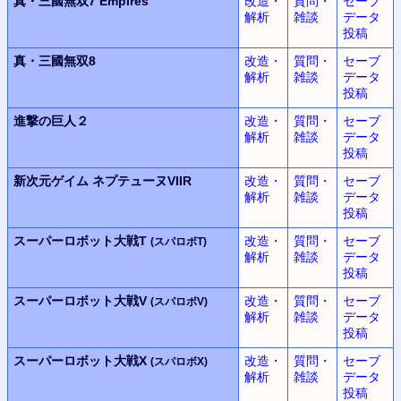
真・三國無双7 Empires
改造・
質問・
セーブ
解析
雑談
データ
投稿
真・三國無双8
改造・
質問・
セーブ
解析
雑談
データ
投稿
進撃の巨人２
改造・
質問・
セーブ
解析
雑談
データ
投稿
新次元ゲイム
ネプテューヌVIIR
改造・
質問・
セーブ
解析
雑談
データ
投稿
スーパーロボット大戦T
改造・
質問・
セーブ
(スパロボT)
解析
雑談
データ
投稿
スーパーロボット大戦V
改造・
質問・
セーブ
(スパロボV)
解析
雑談
データ
投稿
スーパーロボット大戦X
改造・
質問・
セーブ
(スパロボX)
解析
雑談
データ
投稿