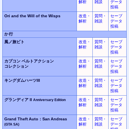
解析
雑談
データ
投稿
Ori and the Will of the Wisps
改造・
質問・
セーブ
解析
雑談
データ
投稿
か行
風ノ旅ビト
改造・
質問・
セーブ
解析
雑談
データ
投稿
カプコン ベルトアクション
改造・
質問・
セーブ
コレクション
解析
雑談
データ
投稿
キングダムハーツIII
改造・
質問・
セーブ
解析
雑談
データ
投稿
グランディア II
改造・
質問・
セーブ
Anniversary Edition
解析
雑談
データ
投稿
Grand Theft Auto：San Andreas
改造・
質問・
セーブ
解析
雑談
データ
(GTA SA)