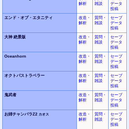
解析
雑談
データ
投稿
エンド・オブ・エタニティ
改造・
質問・
セーブ
解析
雑談
データ
投稿
大神
絶景版
改造・
質問・
セーブ
解析
雑談
データ
投稿
Oceanhorn
改造・
質問・
セーブ
解析
雑談
データ
投稿
オクトパストラベラー
改造・
質問・
セーブ
解析
雑談
データ
投稿
鬼武者
改造・
質問・
セーブ
解析
雑談
データ
投稿
お姉チャンバラZ2
改造・
質問・
セーブ
カオス
解析
雑談
データ
投稿