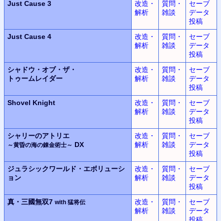
Just Cause 3
改造・
質問・
セーブ
解析
雑談
データ
投稿
Just Cause 4
改造・
質問・
セーブ
解析
雑談
データ
投稿
シャドウ・オブ・ザ・
改造・
質問・
セーブ
トゥームレイダー
解析
雑談
データ
投稿
Shovel Knight
改造・
質問・
セーブ
解析
雑談
データ
投稿
シャリーのアトリエ
改造・
質問・
セーブ
DX
解析
雑談
データ
～黄昏の海の錬金術士～
投稿
ジュラシックワールド・エボリューシ
改造・
質問・
セーブ
ョン
解析
雑談
データ
投稿
真・三國無双7
改造・
質問・
セーブ
with 猛将伝
解析
雑談
データ
投稿