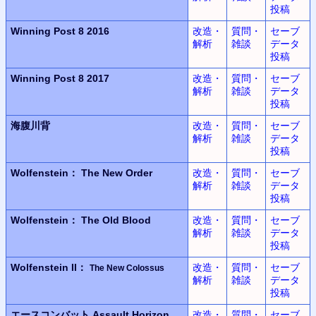
投稿
Winning Post 8 2016
改造・
質問・
セーブ
解析
雑談
データ
投稿
Winning Post 8 2017
改造・
質問・
セーブ
解析
雑談
データ
投稿
海腹川背
改造・
質問・
セーブ
解析
雑談
データ
投稿
Wolfenstein：
The New Order
改造・
質問・
セーブ
解析
雑談
データ
投稿
Wolfenstein：
The Old Blood
改造・
質問・
セーブ
解析
雑談
データ
投稿
Wolfenstein II：
改造・
質問・
セーブ
The New Colossus
解析
雑談
データ
投稿
エースコンバット
Assault Horizon
改造・
質問・
セーブ