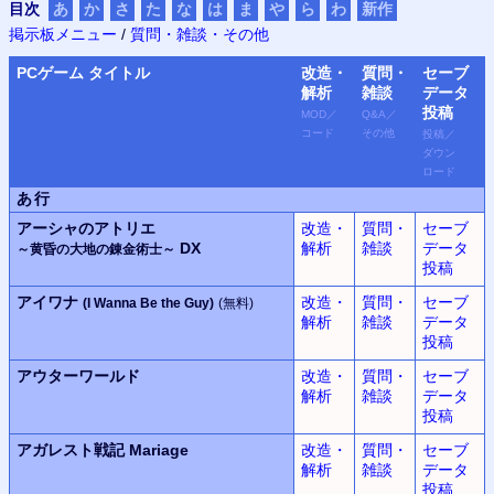
目次
あ
か
さ
た
な
は
ま
や
ら
わ
新作
掲示板メニュー
/
質問・雑談・その他
PC
ゲーム タイトル
改造・
質問・
セーブ
解析
雑談
データ
投稿
MOD
／
Q&A
／
コード
その他
投稿
／
ダウン
ロード
あ行
アーシャのアトリエ
改造・
質問・
セーブ
DX
解析
雑談
データ
～黄昏の大地の錬金術士～
投稿
アイワナ
改造・
質問・
セーブ
(I Wanna Be the Guy)
(無料)
解析
雑談
データ
投稿
アウターワールド
改造・
質問・
セーブ
解析
雑談
データ
投稿
アガレスト戦記 Mariage
改造・
質問・
セーブ
解析
雑談
データ
投稿