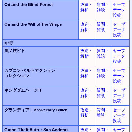
Ori and the Blind Forest
改造・
質問・
セーブ
解析
雑談
データ
投稿
Ori and the Will of the Wisps
改造・
質問・
セーブ
解析
雑談
データ
投稿
か行
風ノ旅ビト
改造・
質問・
セーブ
解析
雑談
データ
投稿
カプコン ベルトアクション
改造・
質問・
セーブ
コレクション
解析
雑談
データ
投稿
キングダムハーツIII
改造・
質問・
セーブ
解析
雑談
データ
投稿
グランディア II
改造・
質問・
セーブ
Anniversary Edition
解析
雑談
データ
投稿
Grand Theft Auto：San Andreas
改造・
質問・
セーブ