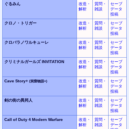
ぐるみん
改造・
質問・
セーブ
解析
雑談
データ
投稿
クロノ・トリガー
改造・
質問・
セーブ
解析
雑談
データ
投稿
クロバラノワルキューレ
改造・
質問・
セーブ
解析
雑談
データ
投稿
クリミナルガールズ INVITATION
改造・
質問・
セーブ
解析
雑談
データ
投稿
Cave Story+
改造・
質問・
セーブ
(洞窟物語+)
解析
雑談
データ
投稿
剣の街の異邦人
改造・
質問・
セーブ
解析
雑談
データ
投稿
Call of Duty 4
Modern Warfare
改造・
質問・
セーブ
解析
雑談
データ