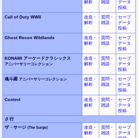
解析
雑談
データ
投稿
Call of Duty WWII
改造・
質問・
セーブ
解析
雑談
データ
投稿
Ghost Recon Wildlands
改造・
質問・
セーブ
解析
雑談
データ
投稿
KONAMI
アーケードクラシックス
改造・
質問・
セーブ
解析
雑談
データ
アニバーサリーコレクション
投稿
魂斗羅
改造・
質問・
セーブ
アニバーサリーコレクション
解析
雑談
データ
投稿
Control
改造・
質問・
セーブ
解析
雑談
データ
投稿
さ行
ザ・サージ
改造・
質問・
セーブ
(The Surge)
解析
雑談
データ