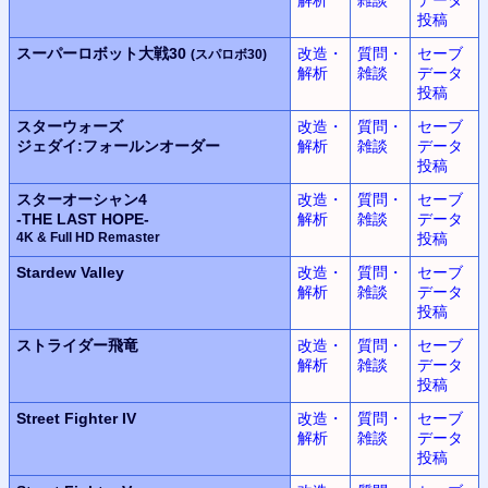
投稿
スーパーロボット大戦30
改造・
質問・
セーブ
(スパロボ30)
解析
雑談
データ
投稿
スターウォーズ
改造・
質問・
セーブ
ジェダイ:フォールンオーダー
解析
雑談
データ
投稿
スターオーシャン4
改造・
質問・
セーブ
-THE LAST HOPE-
解析
雑談
データ
4K & Full HD Remaster
投稿
Stardew Valley
改造・
質問・
セーブ
解析
雑談
データ
投稿
ストライダー飛竜
改造・
質問・
セーブ
解析
雑談
データ
投稿
Street Fighter IV
改造・
質問・
セーブ
解析
雑談
データ
投稿