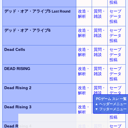
投稿
デッド・オア・アライブ5
改造・
質問・
セーブ
Last Round
解析
雑談
データ
投稿
デッド・オア・アライブ6
改造・
質問・
セーブ
解析
雑談
データ
投稿
Dead Cells
改造・
質問・
セーブ
解析
雑談
データ
投稿
DEAD RISING
改造・
質問・
セーブ
解析
雑談
データ
投稿
Dead Rising 2
改造・
質問・
セーブ
解析
雑談
データ
投稿
PC
ゲーム スレ 一覧
▲
ヘッダーメニュー
Dead Rising 3
改造・
質問・
セーブ
▼
フッターメニュー
解析
雑談
データ
投稿
Dead Rising 4
改造・
質問・
セーブ