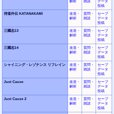
解析
雑談
データ
投稿
侍道外伝 KATANAKAMI
改造・
質問・
セーブ
解析
雑談
データ
投稿
三國志13
改造・
質問・
セーブ
解析
雑談
データ
投稿
三國志14
改造・
質問・
セーブ
解析
雑談
データ
投稿
シャイニング・レゾナンス
リフレイン
改造・
質問・
セーブ
解析
雑談
データ
投稿
Just Cause
改造・
質問・
セーブ
解析
雑談
データ
投稿
Just Cause 2
改造・
質問・
セーブ
解析
雑談
データ
投稿