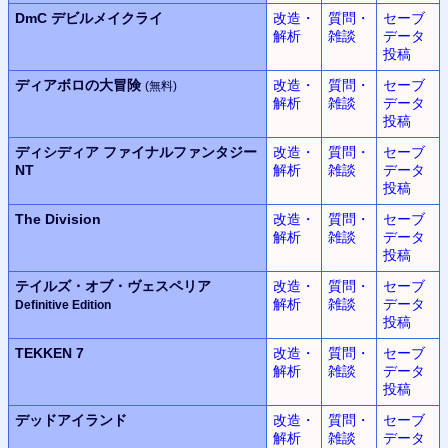
DmC
デビルメイクライ
改造・
質問・
セーブ
解析
雑談
データ
投稿
ディアボロの大冒険
改造・
質問・
セーブ
(無料)
解析
雑談
データ
投稿
ディシディア
ファイナルファンタジー
改造・
質問・
セーブ
NT
解析
雑談
データ
投稿
The Division
改造・
質問・
セーブ
解析
雑談
データ
投稿
テイルズ・オブ・ヴェスペリア
改造・
質問・
セーブ
解析
雑談
データ
Definitive Edition
投稿
TEKKEN 7
改造・
質問・
セーブ
解析
雑談
データ
投稿
デッドアイランド
改造・
質問・
セーブ
解析
雑談
データ