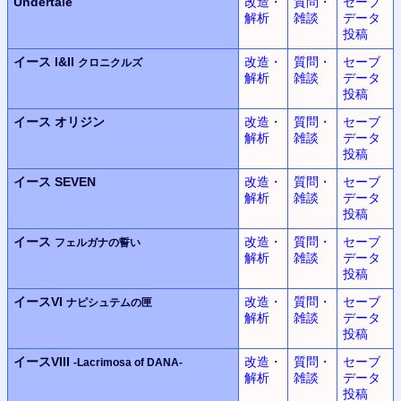
Undertale
改造・
質問・
セーブ
解析
雑談
データ
投稿
イース I&II
改造・
質問・
セーブ
クロニクルズ
解析
雑談
データ
投稿
イース
オリジン
改造・
質問・
セーブ
解析
雑談
データ
投稿
イース SEVEN
改造・
質問・
セーブ
解析
雑談
データ
投稿
イース
改造・
質問・
セーブ
フェルガナの誓い
解析
雑談
データ
投稿
イースVI
改造・
質問・
セーブ
ナピシュテムの匣
解析
雑談
データ
投稿
イースVIII
改造・
質問・
セーブ
-Lacrimosa of DANA-
解析
雑談
データ
投稿