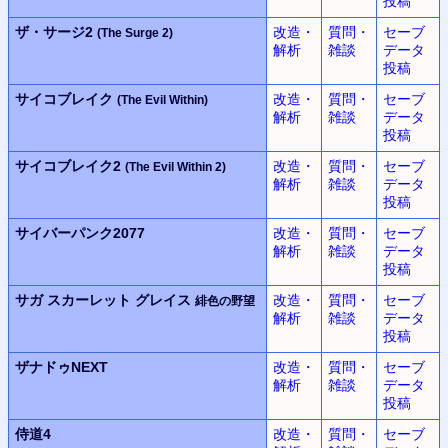
投稿
ザ・サージ2
改造・
質問・
セーブ
(The Surge 2)
解析
雑談
データ
投稿
サイコブレイク
改造・
質問・
セーブ
(The Evil Within)
解析
雑談
データ
投稿
サイコブレイク2
改造・
質問・
セーブ
(The Evil Within 2)
解析
雑談
データ
投稿
サイバーパンク2077
改造・
質問・
セーブ
解析
雑談
データ
投稿
サガ スカーレット グレイス
改造・
質問・
セーブ
緋色の野望
解析
雑談
データ
投稿
ザナドゥNEXT
改造・
質問・
セーブ
解析
雑談
データ
投稿
侍道4
改造・
質問・
セーブ