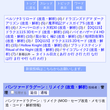
トップ
スレッド
トピック
ワード
に戻る
表示
表示
検索
ペルソナ3 リロード (改造・解析)
(
4
)
/
ドラゴンズドグマ ダーク
アリズン (改造・解析)
(
5
)
/
魔界戦記ディスガイア5 (改造・解
析)
(
4
)
/
スーパーロボット大戦30 (改造・解析)
(
3
)
/
【DQ11S】
ドラクエ11S 3Dモード (改造・解析)
(
16
)
/
バイオハザード4 HD
(改造・解析)
(
10
)
/
龍が如く 極2 (改造・解析)
(
3
)
/
地球防衛軍5
(改造・解析)
(
3
)
/
【DQ11S】ドラクエ11S 2Dモード (改造・解
析)
(
15
)
/
Hollow Knight (改造・解析)
(
5
)
/
ブラッドステインド
Ritual of the Night (改造・解析)
(
6
)
/
サイコブレイク2 (改造・解
析)
(
7
)
/
→
タイトル
目次
(
あ行
か行
さ行
た行
な行
新着以外
は行
ま行
や行
ら行
わ行
)
パンツァードラグーン：リメイク (改造・解析)
：
管
投稿者
理
引用
する
パンツァードラグーン：リメイク (MOD・セーブ改造・メモリ改
造・コード・解析情報)