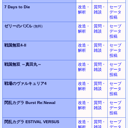
7 Days to Die
改造・
質問・
セーブ
解析
雑談
データ
投稿
ゼリーのパズル
改造・
質問・
セーブ
(無料)
解析
雑談
データ
投稿
戦国無双
4-II
改造・
質問・
セーブ
解析
雑談
データ
投稿
戦国無双
～真田丸～
改造・
質問・
セーブ
解析
雑談
データ
投稿
戦場のヴァルキュリア4
改造・
質問・
セーブ
解析
雑談
データ
投稿
閃乱カグラ
Burst Re:Newal
改造・
質問・
セーブ
解析
雑談
データ
投稿
閃乱カグラ
ESTIVAL VERSUS
改造・
質問・
セーブ
解析
雑談
データ