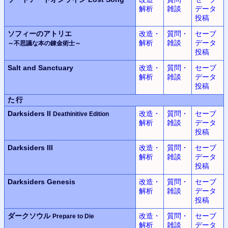
解析
雑談
データ
投稿
ソフィーのアトリエ
改造・
質問・
セーブ
解析
雑談
データ
～不思議な本の錬金術士～
投稿
Salt and Sanctuary
改造・
質問・
セーブ
解析
雑談
データ
投稿
た行
Darksiders II
改造・
質問・
セーブ
Deathinitive Edition
解析
雑談
データ
投稿
Darksiders III
改造・
質問・
セーブ
解析
雑談
データ
投稿
Darksiders Genesis
改造・
質問・
セーブ
解析
雑談
データ
投稿
ダークソウル
改造・
質問・
セーブ
Prepare to Die
解析
雑談
データ