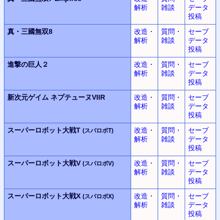
解析
雑談
データ
投稿
真・三國無双8
改造・
質問・
セーブ
解析
雑談
データ
投稿
進撃の巨人２
改造・
質問・
セーブ
解析
雑談
データ
投稿
新次元ゲイム
ネプテューヌVIIR
改造・
質問・
セーブ
解析
雑談
データ
投稿
スーパーロボット大戦T
改造・
質問・
セーブ
(スパロボT)
解析
雑談
データ
投稿
スーパーロボット大戦V
改造・
質問・
セーブ
(スパロボV)
解析
雑談
データ
投稿
スーパーロボット大戦X
改造・
質問・
セーブ
(スパロボX)
解析
雑談
データ
投稿