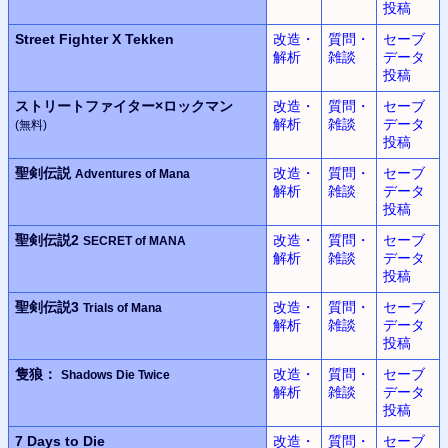
投稿
Street Fighter X Tekken
改造・
質問・
セーブ
解析
雑談
データ
投稿
ストリートファイター×
ロックマン
改造・
質問・
セーブ
解析
雑談
データ
(無料)
投稿
聖剣伝説
改造・
質問・
セーブ
Adventures of Mana
解析
雑談
データ
投稿
聖剣伝説2
改造・
質問・
セーブ
SECRET of MANA
解析
雑談
データ
投稿
聖剣伝説3
改造・
質問・
セーブ
Trials of Mana
解析
雑談
データ
投稿
隻狼：
改造・
質問・
セーブ
Shadows Die Twice
解析
雑談
データ
投稿
7 Days to Die
改造・
質問・
セーブ