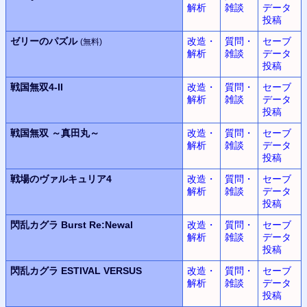
解析
雑談
データ
投稿
ゼリーのパズル
改造・
質問・
セーブ
(無料)
解析
雑談
データ
投稿
戦国無双
4-II
改造・
質問・
セーブ
解析
雑談
データ
投稿
戦国無双
～真田丸～
改造・
質問・
セーブ
解析
雑談
データ
投稿
戦場のヴァルキュリア4
改造・
質問・
セーブ
解析
雑談
データ
投稿
閃乱カグラ
Burst Re:Newal
改造・
質問・
セーブ
解析
雑談
データ
投稿
閃乱カグラ
ESTIVAL VERSUS
改造・
質問・
セーブ
解析
雑談
データ
投稿