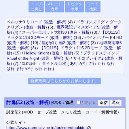
トップ
スレッド
トピック
ワード
に戻る
表示
表示
検索
ペルソナ3 リロード (改造・解析)
(
4
)
/
ドラゴンズドグマ ダーク
アリズン (改造・解析)
(
5
)
/
魔界戦記ディスガイア5 (改造・解
析)
(
4
)
/
スーパーロボット大戦30 (改造・解析)
(
3
)
/
【DQ11S】
ドラクエ11S 3Dモード (改造・解析)
(
16
)
/
バイオハザード4 HD
(改造・解析)
(
10
)
/
龍が如く 極2 (改造・解析)
(
3
)
/
地球防衛軍5
(改造・解析)
(
3
)
/
【DQ11S】ドラクエ11S 2Dモード (改造・解
析)
(
15
)
/
Hollow Knight (改造・解析)
(
5
)
/
ブラッドステインド
Ritual of the Night (改造・解析)
(
6
)
/
サイコブレイク2 (改造・解
析)
(
7
)
/
→
タイトル
目次
(
あ行
か行
さ行
た行
な行
新着以外
は行
ま行
や行
ら行
わ行
)
討鬼伝2 (改造・解析)
：
管理
投稿者
引用
する
討鬼伝2 (MOD・セーブ改造・メモリ改造・コード・解析情報)
公式サイト
https://www.gamecity.ne.jp/toukiden/toukiden2/