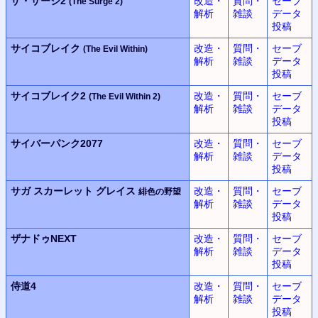
ザ・サージ2
改造・
質問・
セーブ
(The Surge 2)
解析
雑談
データ
投稿
サイコブレイク
改造・
質問・
セーブ
(The Evil Within)
解析
雑談
データ
投稿
サイコブレイク2
改造・
質問・
セーブ
(The Evil Within 2)
解析
雑談
データ
投稿
サイバーパンク2077
改造・
質問・
セーブ
解析
雑談
データ
投稿
サガ スカーレット グレイス
改造・
質問・
セーブ
緋色の野望
解析
雑談
データ
投稿
ザナドゥNEXT
改造・
質問・
セーブ
解析
雑談
データ
投稿
侍道4
改造・
質問・
セーブ
解析
雑談
データ
投稿