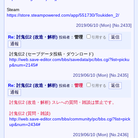
Steam
https://store.steampowered.com/app/551730/Toukiden_2/
2019/06/10 (Mon)
[No.2433]
Re:
討鬼伝2 (改造・解析)
：
管理
投稿者
引用
する
討鬼伝2 (セーブデータ投稿・ダウンロード)
http://web.save-editor.com/bbs/savedata/pc/bbs.cgi?list=picku
p&num=2145#
2019/06/10 (Mon)
[No.2435]
Re:
討鬼伝2 (改造・解析)
：
管理
投稿者
引用
する
討鬼伝2 (改造・解析) スレへの質問・雑談は禁止です。
討鬼伝2 (質問・雑談)
http://web.save-editor.com/bbs/community/pc/bbs.cgi?list=pick
up&num=2434#
2019/06/10 (Mon)
[No.2436]