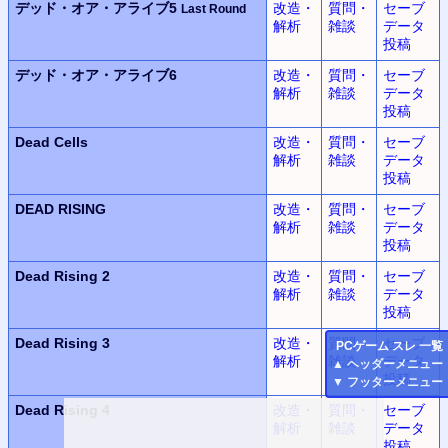
デッド・オア・アライブ5
改造・
質問・
セーブ
Last Round
解析
雑談
データ
投稿
デッド・オア・アライブ6
改造・
質問・
セーブ
解析
雑談
データ
投稿
Dead Cells
改造・
質問・
セーブ
解析
雑談
データ
投稿
DEAD RISING
改造・
質問・
セーブ
解析
雑談
データ
投稿
Dead Rising 2
改造・
質問・
セーブ
解析
雑談
データ
投稿
Dead Rising 3
改造・
質問・
セーブ
PC
ゲーム スレ 一覧
解析
雑談
データ
▲
ヘッダーメニュー
投稿
▼
フッターメニュー
Dead Rising 4
改造・
質問・
セーブ
解析
雑談
データ
投稿