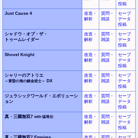
投稿
Just Cause 4
改造・
質問・
セーブ
解析
雑談
データ
投稿
シャドウ・オブ・ザ・
改造・
質問・
セーブ
トゥームレイダー
解析
雑談
データ
投稿
Shovel Knight
改造・
質問・
セーブ
解析
雑談
データ
投稿
シャリーのアトリエ
改造・
質問・
セーブ
DX
解析
雑談
データ
～黄昏の海の錬金術士～
投稿
ジュラシックワールド・エボリューシ
改造・
質問・
セーブ
ョン
解析
雑談
データ
投稿
真・三國無双7
改造・
質問・
セーブ
with 猛将伝
解析
雑談
データ
投稿
真・三國無双7 Empires
改造・
質問・
セーブ