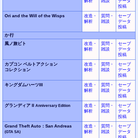
解析
雑談
データ
投稿
Ori and the Will of the Wisps
改造・
質問・
セーブ
解析
雑談
データ
投稿
か行
風ノ旅ビト
改造・
質問・
セーブ
解析
雑談
データ
投稿
カプコン ベルトアクション
改造・
質問・
セーブ
コレクション
解析
雑談
データ
投稿
キングダムハーツIII
改造・
質問・
セーブ
解析
雑談
データ
投稿
グランディア II
改造・
質問・
セーブ
Anniversary Edition
解析
雑談
データ
投稿
Grand Theft Auto：San Andreas
改造・
質問・
セーブ
解析
雑談
データ
(GTA SA)
投稿