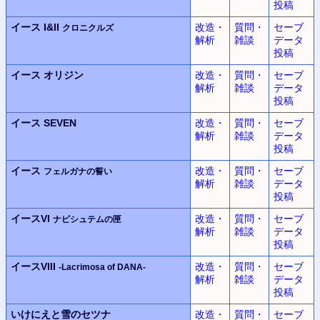
投稿
イース I&II
改造・
質問・
セーブ
クロニクルズ
解析
雑談
データ
投稿
イース
オリジン
改造・
質問・
セーブ
解析
雑談
データ
投稿
イース SEVEN
改造・
質問・
セーブ
解析
雑談
データ
投稿
イース
改造・
質問・
セーブ
フェルガナの誓い
解析
雑談
データ
投稿
イースVI
改造・
質問・
セーブ
ナピシュテムの匣
解析
雑談
データ
投稿
イースVIII
改造・
質問・
セーブ
-Lacrimosa of DANA-
解析
雑談
データ
投稿
いけにえと雪のセツナ
改造・
質問・
セーブ