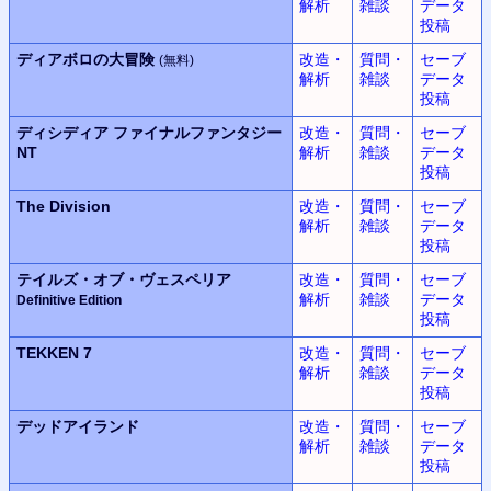
解析
雑談
データ
投稿
ディアボロの大冒険
改造・
質問・
セーブ
(無料)
解析
雑談
データ
投稿
ディシディア
ファイナルファンタジー
改造・
質問・
セーブ
NT
解析
雑談
データ
投稿
The Division
改造・
質問・
セーブ
解析
雑談
データ
投稿
テイルズ・オブ・ヴェスペリア
改造・
質問・
セーブ
解析
雑談
データ
Definitive Edition
投稿
TEKKEN 7
改造・
質問・
セーブ
解析
雑談
データ
投稿
デッドアイランド
改造・
質問・
セーブ
解析
雑談
データ
投稿