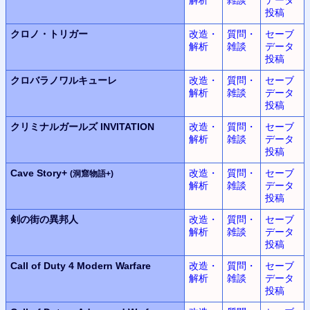
投稿
クロノ・トリガー
改造・
質問・
セーブ
解析
雑談
データ
投稿
クロバラノワルキューレ
改造・
質問・
セーブ
解析
雑談
データ
投稿
クリミナルガールズ INVITATION
改造・
質問・
セーブ
解析
雑談
データ
投稿
Cave Story+
改造・
質問・
セーブ
(洞窟物語+)
解析
雑談
データ
投稿
剣の街の異邦人
改造・
質問・
セーブ
解析
雑談
データ
投稿
Call of Duty 4
Modern Warfare
改造・
質問・
セーブ
解析
雑談
データ
投稿