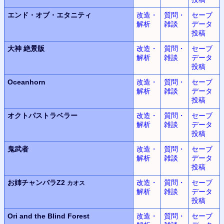
エンド・オブ・エタニティ
改造・
質問・
セーブ
解析
雑談
データ
投稿
大神
絶景版
改造・
質問・
セーブ
解析
雑談
データ
投稿
Oceanhorn
改造・
質問・
セーブ
解析
雑談
データ
投稿
オクトパストラベラー
改造・
質問・
セーブ
解析
雑談
データ
投稿
鬼武者
改造・
質問・
セーブ
解析
雑談
データ
投稿
お姉チャンバラZ2
改造・
質問・
セーブ
カオス
解析
雑談
データ
投稿
Ori and the Blind Forest
改造・
質問・
セーブ