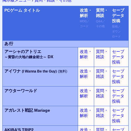
PC
ゲーム タイトル
改造・
質問・
セーブ
解析
雑談
データ
投稿
MOD
／
Q&A
／
コード
その他
投稿
／
ダウン
ロード
あ行
アーシャのアトリエ
改造・
質問・
セーブ
DX
解析
雑談
データ
～黄昏の大地の錬金術士～
投稿
アイワナ
改造・
質問・
セーブ
(I Wanna Be the Guy)
(無料)
解析
雑談
データ
投稿
アウターワールド
改造・
質問・
セーブ
解析
雑談
データ
投稿
アガレスト戦記 Mariage
改造・
質問・
セーブ
解析
雑談
データ
投稿
AKIBA'S TRIP2
改造・
質問・
セーブ