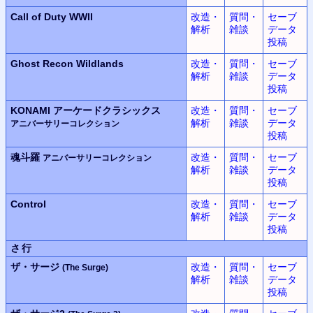
Call of Duty WWII
改造・
質問・
セーブ
解析
雑談
データ
投稿
Ghost Recon Wildlands
改造・
質問・
セーブ
解析
雑談
データ
投稿
KONAMI
アーケードクラシックス
改造・
質問・
セーブ
解析
雑談
データ
アニバーサリーコレクション
投稿
魂斗羅
改造・
質問・
セーブ
アニバーサリーコレクション
解析
雑談
データ
投稿
Control
改造・
質問・
セーブ
解析
雑談
データ
投稿
さ行
ザ・サージ
改造・
質問・
セーブ
(The Surge)
解析
雑談
データ
投稿