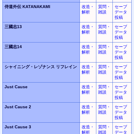
侍道外伝 KATANAKAMI
改造・
質問・
セーブ
解析
雑談
データ
投稿
三國志13
改造・
質問・
セーブ
解析
雑談
データ
投稿
三國志14
改造・
質問・
セーブ
解析
雑談
データ
投稿
シャイニング・レゾナンス
リフレイン
改造・
質問・
セーブ
解析
雑談
データ
投稿
Just Cause
改造・
質問・
セーブ
解析
雑談
データ
投稿
Just Cause 2
改造・
質問・
セーブ
解析
雑談
データ
投稿
Just Cause 3
改造・
質問・
セーブ
解析
雑談
データ