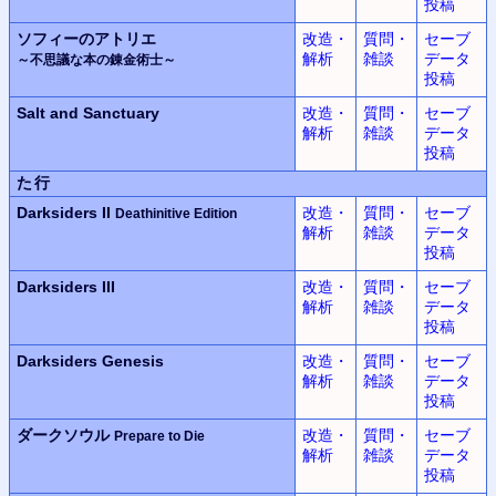
投稿
ソフィーのアトリエ
改造・
質問・
セーブ
解析
雑談
データ
～不思議な本の錬金術士～
投稿
Salt and Sanctuary
改造・
質問・
セーブ
解析
雑談
データ
投稿
た行
Darksiders II
改造・
質問・
セーブ
Deathinitive Edition
解析
雑談
データ
投稿
Darksiders III
改造・
質問・
セーブ
解析
雑談
データ
投稿
Darksiders Genesis
改造・
質問・
セーブ
解析
雑談
データ
投稿
ダークソウル
改造・
質問・
セーブ
Prepare to Die
解析
雑談
データ
投稿