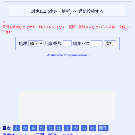
※
質問や雑談などは改造・解析スレではなく、質問・雑談スレなどの方へ返信・投稿して
下さい。
処理
記事番号
編集パス
-
Joyful Note
Antispam Version
-
目次
あ
か
さ
た
な
は
ま
や
ら
わ
新作
掲示板メニュー
/
質問・雑談・その他