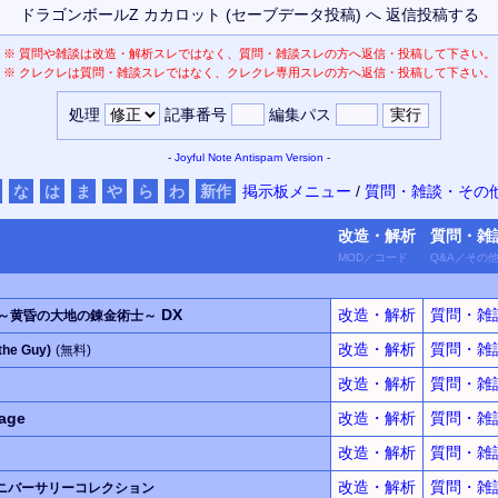
※
質問や雑談は改造・解析スレではなく、質問・雑談スレの方へ返信・投稿して下さい。
※
クレクレは質問・雑談スレではなく、クレクレ専用スレの方へ返信・投稿して下さい。
処理
記事番号
編集パス
-
Joyful Note
Antispam Version
-
な
は
ま
や
ら
わ
新作
掲示板メニュー
/
質問・雑談・その
改造・
解析
質問・
雑
MOD
／
コード
Q&A
／
その
DX
改造・解析
質問・雑
～黄昏の大地の錬金術士～
改造・解析
質問・雑
the Guy)
(無料)
改造・解析
質問・雑
age
改造・解析
質問・雑
改造・解析
質問・雑
改造・解析
質問・雑
ニバーサリーコレクション