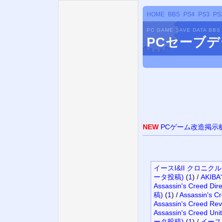
HOME
BBS
PS4
PS3
PS
PC GAME SAVE DATA BBS
PCセーブ
NEW
PCゲーム改造掲示
イースI&II クロニク
ータ投稿)
(
1
)
/
AKIB
Assassin's Creed D
稿)
(
1
)
/
Assassin's
Assassin's Creed 
Assassin's Creed
ータ投稿)
(
1
)
/
イース