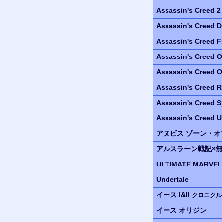
Assassin's Creed 
Assassin's Creed
D
Assassin's Creed
F
Assassin's Creed 
Assassin's Creed O
Assassin's Creed R
Assassin's Creed S
Assassin's Creed U
アヌビス
ゾーン・オ
アルスラーン
戦記
×
ULTIMATE MARVE
Undertale
イース I&II
クロニクル
イース
オリジン