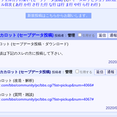
トル
目次
(
あ行
か行
さ行
た行
な行
は行
ま行
や行
ら行
わ行
)
カロット (セーブデータ投稿)
：
管理
投稿者
引用
する
ロット (セーブデータ投稿・ダウンロード)
談は下記のスレの方に投稿して下さい。
2020
カカロット (セーブデータ投稿)
：
管理
投稿者
引用
する
ロット (改造・解析)
tor.com/bbs/community/pc/bbs.cgi?list=pickup&num=4066#
ロット (質問・雑談)
tor.com/bbs/community/pc/bbs.cgi?list=pickup&num=4067#
2020/0