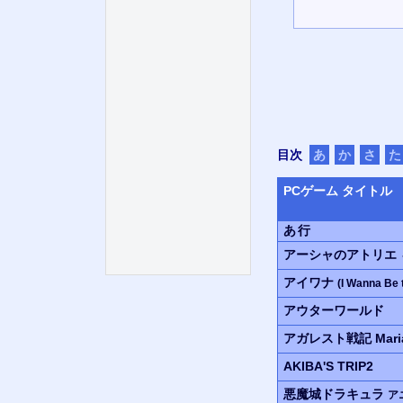
目次
あ
か
さ
た
PC
ゲーム タイトル
あ行
アーシャのアトリエ
アイワナ
(I Wanna Be 
アウターワールド
アガレスト戦記 Mari
AKIBA'S TRIP2
悪魔城ドラキュラ
ア