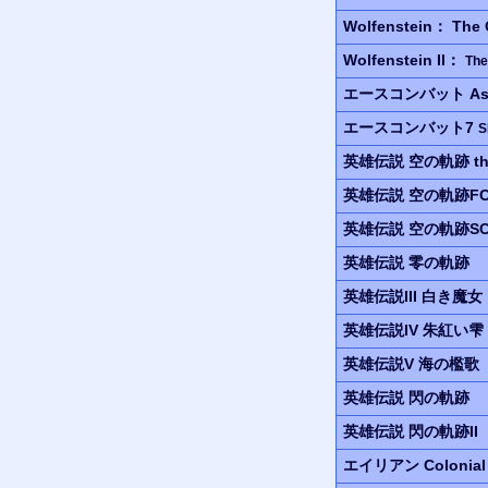
Wolfenstein：
The 
Wolfenstein II：
The
エースコンバット
As
エースコンバット7
S
英雄伝説
空の軌跡 the
英雄伝説
空の軌跡F
英雄伝説
空の軌跡S
英雄伝説
零の軌跡
英雄伝説III
白き魔女
英雄伝説IV
朱紅い雫
英雄伝説V
海の檻歌
英雄伝説
閃の軌跡
英雄伝説
閃の軌跡II
エイリアン
Colonial