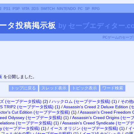
2
PS1
PSP
VITA
3DS
SWITCH
NINTENDO
PC
SP
RPG
データ投稿掲示板
by
セーブエディター.c
PCゲームのセー
板
を公開しました。
ルズ (セーブデータ投稿)
(
2
)
/
ハックロム (セーブデータ投稿)
(
1
)
/
その他
A'S TRIP2 (セーブデータ投稿)
(
1
)
/
Assassin's Creed 2 Deluxe Edit
irector's Cut Edition (セーブデータ投稿)
(
1
)
/
Assassin's Creed Freed
 Creed Odyssey (セーブデータ投稿)
(
1
)
/
Assassin's Creed Origins 
Revelations (セーブデータ投稿)
(
1
)
/
Assassin's Creed Syndicate (セ
 Unity (セーブデータ投稿)
(
1
)
/
イース オリジン (セーブデータ投稿)
(
1
)
/
イ
 フェルガナの誓い (セーブデータ投稿)
(
1
)
/
イースVI ナピシュテムの匣