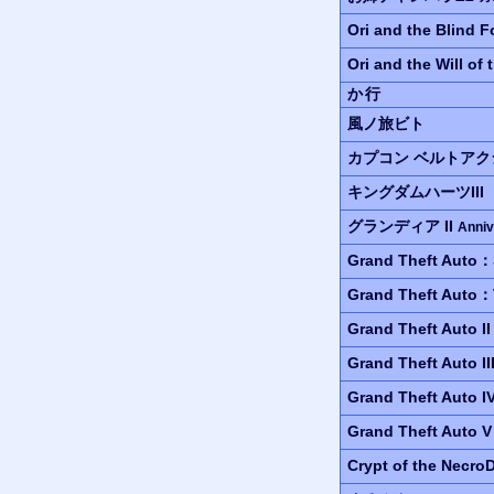
Ori and the Blind F
Ori and the Will of
か行
風ノ旅ビト
カプコン ベルトア
キングダムハーツIII
グランディア II
Anniv
Grand Theft Auto
Grand Theft Auto：
Grand Theft Auto I
Grand Theft Auto II
Grand Theft Auto I
Grand Theft Auto 
Crypt of the Necro