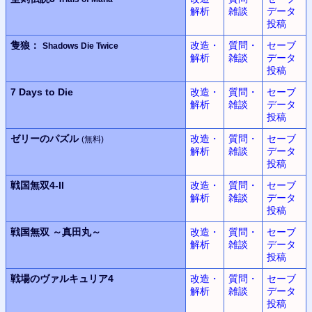
解析
雑談
データ
投稿
隻狼：
改造・
質問・
セーブ
Shadows Die Twice
解析
雑談
データ
投稿
7 Days to Die
改造・
質問・
セーブ
解析
雑談
データ
投稿
ゼリーのパズル
改造・
質問・
セーブ
(無料)
解析
雑談
データ
投稿
戦国無双
4-II
改造・
質問・
セーブ
解析
雑談
データ
投稿
戦国無双
～真田丸～
改造・
質問・
セーブ
解析
雑談
データ
投稿
戦場のヴァルキュリア4
改造・
質問・
セーブ
解析
雑談
データ
投稿