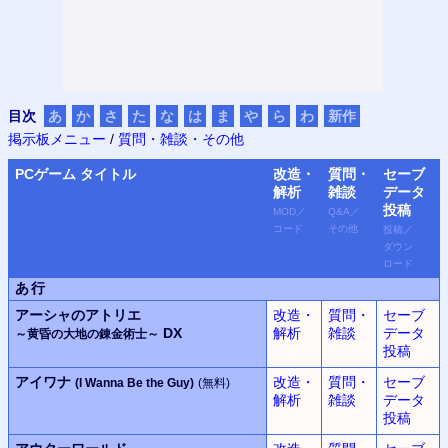
目次
あ
か
さ
た
な
は
ま
や
ら
わ
新作
掲示板メニュー
/
質問・雑談・その他
PC
ゲーム タイトル
改造・
質問・
セーブ
解析
雑談
データ
投稿
MOD
／
Q&A
／
コード
その他
投稿
／
ダウン
ロード
あ行
アーシャのアトリエ
改造・
質問・
セーブ
DX
解析
雑談
データ
～黄昏の大地の錬金術士～
投稿
アイワナ
改造・
質問・
セーブ
(I Wanna Be the Guy)
(無料)
解析
雑談
データ
投稿