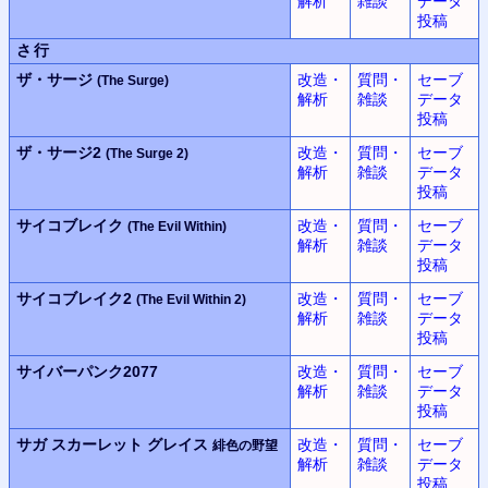
解析
雑談
データ
投稿
さ行
ザ・サージ
改造・
質問・
セーブ
(The Surge)
解析
雑談
データ
投稿
ザ・サージ2
改造・
質問・
セーブ
(The Surge 2)
解析
雑談
データ
投稿
サイコブレイク
改造・
質問・
セーブ
(The Evil Within)
解析
雑談
データ
投稿
サイコブレイク2
改造・
質問・
セーブ
(The Evil Within 2)
解析
雑談
データ
投稿
サイバーパンク2077
改造・
質問・
セーブ
解析
雑談
データ
投稿
サガ スカーレット グレイス
改造・
質問・
セーブ
緋色の野望
解析
雑談
データ
投稿