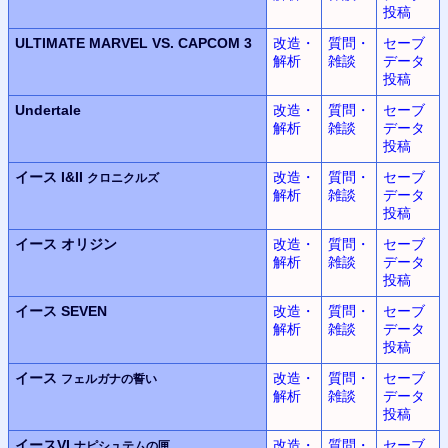
投稿
ULTIMATE MARVEL
VS.
CAPCOM 3
改造・
質問・
セーブ
解析
雑談
データ
投稿
Undertale
改造・
質問・
セーブ
解析
雑談
データ
投稿
イース I&II
改造・
質問・
セーブ
クロニクルズ
解析
雑談
データ
投稿
イース
オリジン
改造・
質問・
セーブ
解析
雑談
データ
投稿
イース SEVEN
改造・
質問・
セーブ
解析
雑談
データ
投稿
イース
改造・
質問・
セーブ
フェルガナの誓い
解析
雑談
データ
投稿
イースVI
改造・
質問・
セーブ
ナピシュテムの匣