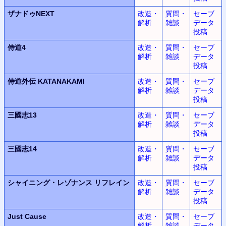
ザナドゥNEXT
改造・
質問・
セーブ
解析
雑談
データ
投稿
侍道4
改造・
質問・
セーブ
解析
雑談
データ
投稿
侍道外伝 KATANAKAMI
改造・
質問・
セーブ
解析
雑談
データ
投稿
三國志13
改造・
質問・
セーブ
解析
雑談
データ
投稿
三國志14
改造・
質問・
セーブ
解析
雑談
データ
投稿
シャイニング・レゾナンス
リフレイン
改造・
質問・
セーブ
解析
雑談
データ
投稿
Just Cause
改造・
質問・
セーブ
解析
雑談
データ