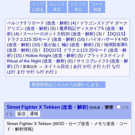
トップ
スレッド
トピック
ワード
に戻る
表示
表示
検索
ペルソナ3 リロード (改造・解析)
(
4
)
/
ドラゴンズドグマ ダーク
アリズン (改造・解析)
(
5
)
/
魔界戦記ディスガイア5 (改造・解
析)
(
4
)
/
スーパーロボット大戦30 (改造・解析)
(
3
)
/
【DQ11S】
ドラクエ11S 3Dモード (改造・解析)
(
16
)
/
バイオハザード4 HD
(改造・解析)
(
10
)
/
龍が如く 極2 (改造・解析)
(
3
)
/
地球防衛軍5
(改造・解析)
(
3
)
/
【DQ11S】ドラクエ11S 2Dモード (改造・解
析)
(
15
)
/
Hollow Knight (改造・解析)
(
5
)
/
ブラッドステインド
Ritual of the Night (改造・解析)
(
6
)
/
サイコブレイク2 (改造・解
析)
(
7
)
/
→
タイトル
目次
(
あ行
か行
さ行
た行
な行
新着以外
は行
ま行
や行
ら行
わ行
)
Street Fighter X Tekken (改造・解析)
：
管理
投稿者
引用
する
Street Fighter X Tekken (MOD・セーブ改造・メモリ改造・コー
ド・解析情報)