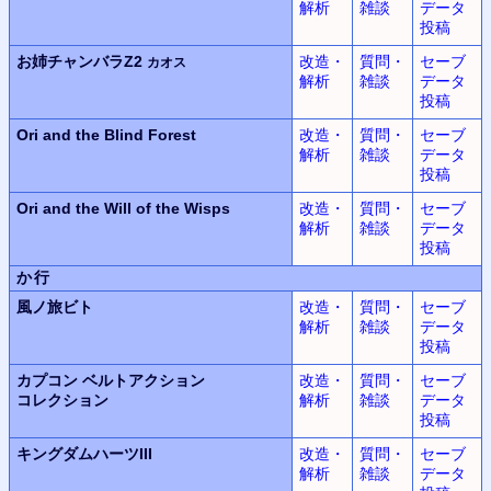
解析
雑談
データ
投稿
お姉チャンバラZ2
改造・
質問・
セーブ
カオス
解析
雑談
データ
投稿
Ori and the Blind Forest
改造・
質問・
セーブ
解析
雑談
データ
投稿
Ori and the Will of the Wisps
改造・
質問・
セーブ
解析
雑談
データ
投稿
か行
風ノ旅ビト
改造・
質問・
セーブ
解析
雑談
データ
投稿
カプコン ベルトアクション
改造・
質問・
セーブ
コレクション
解析
雑談
データ
投稿
キングダムハーツIII
改造・
質問・
セーブ
解析
雑談
データ