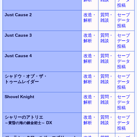
投稿
Just Cause 2
改造・
質問・
セーブ
解析
雑談
データ
投稿
Just Cause 3
改造・
質問・
セーブ
解析
雑談
データ
投稿
Just Cause 4
改造・
質問・
セーブ
解析
雑談
データ
投稿
シャドウ・オブ・ザ・
改造・
質問・
セーブ
トゥームレイダー
解析
雑談
データ
投稿
Shovel Knight
改造・
質問・
セーブ
解析
雑談
データ
投稿
シャリーのアトリエ
改造・
質問・
セーブ
DX
解析
雑談
データ
～黄昏の海の錬金術士～
投稿