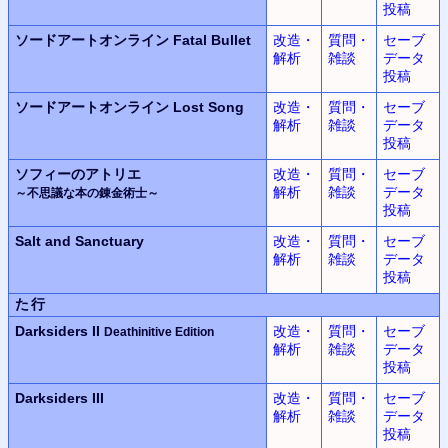
投稿
ソードアートオンライン
Fatal Bullet
改造・
質問・
セーブ
解析
雑談
データ
投稿
ソードアートオンライン
Lost Song
改造・
質問・
セーブ
解析
雑談
データ
投稿
ソフィーのアトリエ
改造・
質問・
セーブ
解析
雑談
データ
～不思議な本の錬金術士～
投稿
Salt and Sanctuary
改造・
質問・
セーブ
解析
雑談
データ
投稿
た行
Darksiders II
改造・
質問・
セーブ
Deathinitive Edition
解析
雑談
データ
投稿
Darksiders III
改造・
質問・
セーブ
解析
雑談
データ
投稿