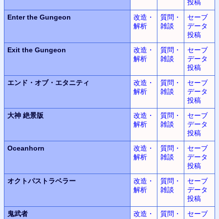
投稿
Enter the Gungeon
改造・
質問・
セーブ
解析
雑談
データ
投稿
Exit the Gungeon
改造・
質問・
セーブ
解析
雑談
データ
投稿
エンド・オブ・エタニティ
改造・
質問・
セーブ
解析
雑談
データ
投稿
大神
絶景版
改造・
質問・
セーブ
解析
雑談
データ
投稿
Oceanhorn
改造・
質問・
セーブ
解析
雑談
データ
投稿
オクトパストラベラー
改造・
質問・
セーブ
解析
雑談
データ
投稿
鬼武者
改造・
質問・
セーブ