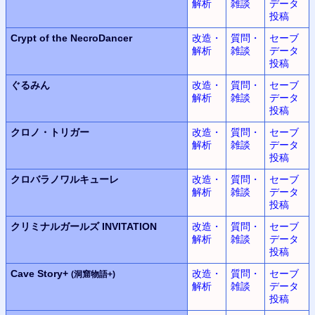
解析
雑談
データ
投稿
Crypt of the NecroDancer
改造・
質問・
セーブ
解析
雑談
データ
投稿
ぐるみん
改造・
質問・
セーブ
解析
雑談
データ
投稿
クロノ・トリガー
改造・
質問・
セーブ
解析
雑談
データ
投稿
クロバラノワルキューレ
改造・
質問・
セーブ
解析
雑談
データ
投稿
クリミナルガールズ INVITATION
改造・
質問・
セーブ
解析
雑談
データ
投稿
Cave Story+
改造・
質問・
セーブ
(洞窟物語+)
解析
雑談
データ
投稿