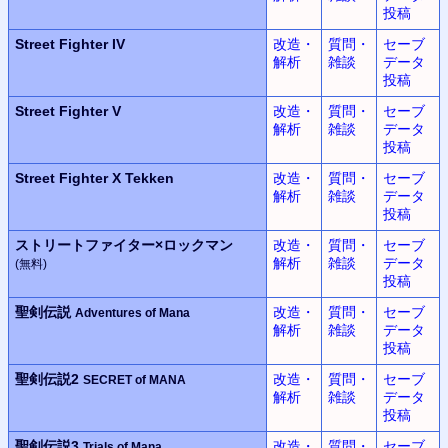
投稿
Street Fighter IV
改造・
質問・
セーブ
解析
雑談
データ
投稿
Street Fighter V
改造・
質問・
セーブ
解析
雑談
データ
投稿
Street Fighter X Tekken
改造・
質問・
セーブ
解析
雑談
データ
投稿
ストリートファイター×
ロックマン
改造・
質問・
セーブ
解析
雑談
データ
(無料)
投稿
聖剣伝説
改造・
質問・
セーブ
Adventures of Mana
解析
雑談
データ
投稿
聖剣伝説2
改造・
質問・
セーブ
SECRET of MANA
解析
雑談
データ
投稿
聖剣伝説3
改造・
質問・
セーブ
Trials of Mana