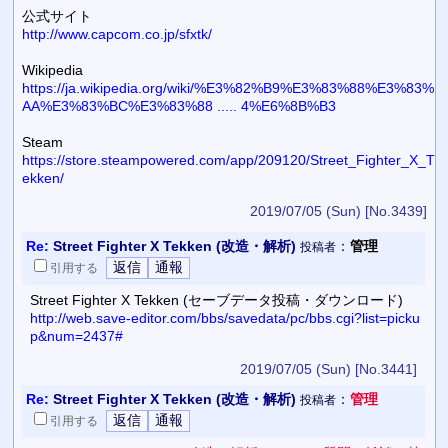
公式サイト
http://www.capcom.co.jp/sfxtk/
Wikipedia
https://ja.wikipedia.org/wiki/%E3%82%B9%E3%83%88%E3%83%
AA%E3%83%BC%E3%83%88 ..... 4%E6%8B%B3
Steam
https://store.steampowered.com/app/209120/Street_Fighter_X_T
ekken/
2019/07/05 (Sun)
[No.3439]
Re:
Street Fighter X Tekken (改造・解析)
：
管理
投稿者
引用
する
Street Fighter X Tekken (セーブデータ投稿・ダウンロード)
http://web.save-editor.com/bbs/savedata/pc/bbs.cgi?list=picku
p&num=2437#
2019/07/05 (Sun)
[No.3441]
Re:
Street Fighter X Tekken (改造・解析)
：
管理
投稿者
引用
する