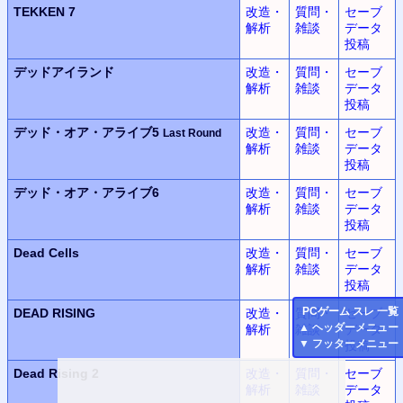
TEKKEN 7
改造・
質問・
セーブ
解析
雑談
データ
投稿
デッドアイランド
改造・
質問・
セーブ
解析
雑談
データ
投稿
デッド・オア・アライブ5
改造・
質問・
セーブ
Last Round
解析
雑談
データ
投稿
デッド・オア・アライブ6
改造・
質問・
セーブ
解析
雑談
データ
投稿
Dead Cells
改造・
質問・
セーブ
解析
雑談
データ
投稿
PC
ゲーム スレ 一覧
DEAD RISING
改造・
質問・
セーブ
▲
ヘッダーメニュー
解析
雑談
データ
▼
フッターメニュー
投稿
Dead Rising 2
改造・
質問・
セーブ
解析
雑談
データ