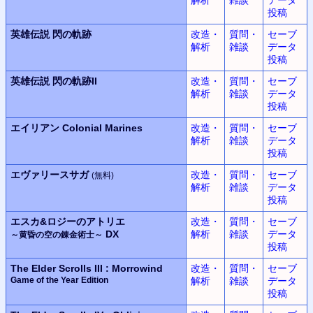
投稿
英雄伝説
閃の軌跡
改造・
質問・
セーブ
解析
雑談
データ
投稿
英雄伝説
閃の軌跡II
改造・
質問・
セーブ
解析
雑談
データ
投稿
エイリアン
Colonial Marines
改造・
質問・
セーブ
解析
雑談
データ
投稿
エヴァリースサガ
改造・
質問・
セーブ
(無料)
解析
雑談
データ
投稿
エスカ&ロジーのアトリエ
改造・
質問・
セーブ
DX
解析
雑談
データ
～黄昏の空の錬金術士～
投稿
The Elder Scrolls III : Morrowind
改造・
質問・
セーブ
Game of the Year Edition
解析
雑談
データ
投稿