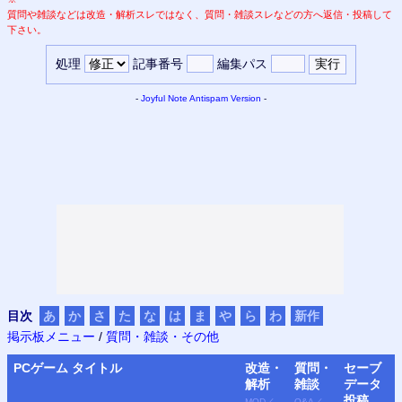
質問や雑談などは改造・解析スレではなく、質問・雑談スレなどの方へ返信・投稿して
下さい。
処理
記事番号
編集パス
-
Joyful Note
Antispam Version
-
目次
あ
か
さ
た
な
は
ま
や
ら
わ
新作
掲示板メニュー
/
質問・雑談・その他
PC
ゲーム タイトル
改造・
質問・
セーブ
解析
雑談
データ
投稿
MOD
／
Q&A
／