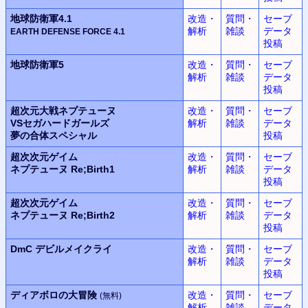
地球防衛軍4.1
改造・
質問・
セーブ
解析
雑談
データ
EARTH DEFENSE FORCE
4.1
投稿
地球防衛軍5
改造・
質問・
セーブ
解析
雑談
データ
投稿
超次元大戦
ネプテューヌ
改造・
質問・
セーブ
VSセガハードガールズ
解析
雑談
データ
夢の合体スペシャル
投稿
超次次元ゲイム
改造・
質問・
セーブ
ネプテューヌ
Re;Birth1
解析
雑談
データ
投稿
超次次元ゲイム
改造・
質問・
セーブ
ネプテューヌ
Re;Birth2
解析
雑談
データ
投稿
DmC
デビルメイクライ
改造・
質問・
セーブ
解析
雑談
データ
投稿
ディアボロの大冒険
改造・
質問・
セーブ
(無料)
解析
雑談
データ