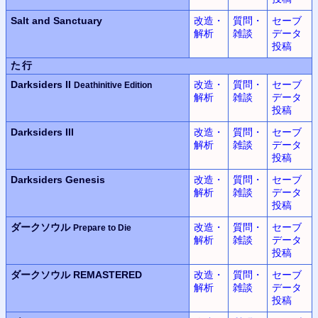
Salt and Sanctuary
改造・
質問・
セーブ
解析
雑談
データ
投稿
た行
Darksiders II
改造・
質問・
セーブ
Deathinitive Edition
解析
雑談
データ
投稿
Darksiders III
改造・
質問・
セーブ
解析
雑談
データ
投稿
Darksiders Genesis
改造・
質問・
セーブ
解析
雑談
データ
投稿
ダークソウル
改造・
質問・
セーブ
Prepare to Die
解析
雑談
データ
投稿
ダークソウル REMASTERED
改造・
質問・
セーブ
解析
雑談
データ
投稿