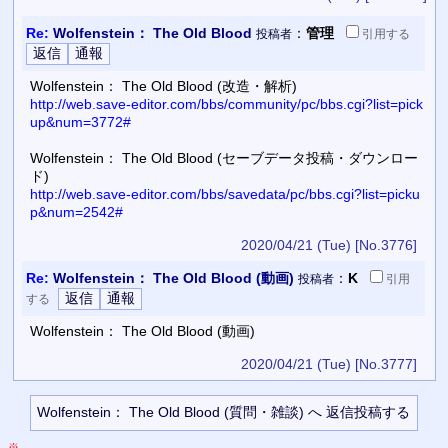
Re:
Wolfenstein： The Old Blood
：
管理
投稿者
引用
する
Wolfenstein： The Old Blood (改造・解析)
http://web.save-editor.com/bbs/community/pc/bbs.cgi?list=pick
up&num=3772#
Wolfenstein： The Old Blood (セーブデータ投稿・ダウンロー
ド)
http://web.save-editor.com/bbs/savedata/pc/bbs.cgi?list=picku
p&num=2542#
2020/04/21 (Tue)
[No.3776]
Re:
Wolfenstein： The Old Blood (動画)
：
K
投稿者
引用
する
Wolfenstein： The Old Blood (動画)
2020/04/21 (Tue)
[No.3777]
※