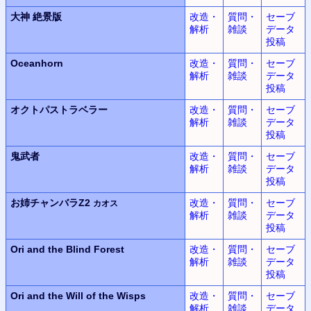
大神
絶景版
改造・
質問・
セーブ
解析
雑談
データ
投稿
Oceanhorn
改造・
質問・
セーブ
解析
雑談
データ
投稿
オクトパストラベラー
改造・
質問・
セーブ
解析
雑談
データ
投稿
鬼武者
改造・
質問・
セーブ
解析
雑談
データ
投稿
お姉チャンバラZ2
改造・
質問・
セーブ
カオス
解析
雑談
データ
投稿
Ori and the Blind Forest
改造・
質問・
セーブ
解析
雑談
データ
投稿
Ori and the Will of the Wisps
改造・
質問・
セーブ
解析
雑談
データ