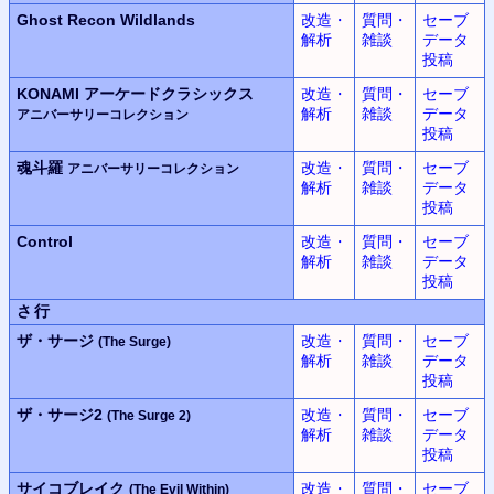
Ghost Recon Wildlands
改造・
質問・
セーブ
解析
雑談
データ
投稿
KONAMI
アーケードクラシックス
改造・
質問・
セーブ
解析
雑談
データ
アニバーサリーコレクション
投稿
魂斗羅
改造・
質問・
セーブ
アニバーサリーコレクション
解析
雑談
データ
投稿
Control
改造・
質問・
セーブ
解析
雑談
データ
投稿
さ行
ザ・サージ
改造・
質問・
セーブ
(The Surge)
解析
雑談
データ
投稿
ザ・サージ2
改造・
質問・
セーブ
(The Surge 2)
解析
雑談
データ
投稿
サイコブレイク
改造・
質問・
セーブ
(The Evil Within)