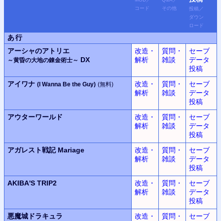
コード
その他
投稿
／
ダウン
ロード
あ行
アーシャのアトリエ
改造・
質問・
セーブ
DX
解析
雑談
データ
～黄昏の大地の錬金術士～
投稿
アイワナ
改造・
質問・
セーブ
(I Wanna Be the Guy)
(無料)
解析
雑談
データ
投稿
アウターワールド
改造・
質問・
セーブ
解析
雑談
データ
投稿
アガレスト戦記 Mariage
改造・
質問・
セーブ
解析
雑談
データ
投稿
AKIBA'S TRIP2
改造・
質問・
セーブ
解析
雑談
データ
投稿
悪魔城ドラキュラ
改造・
質問・
セーブ