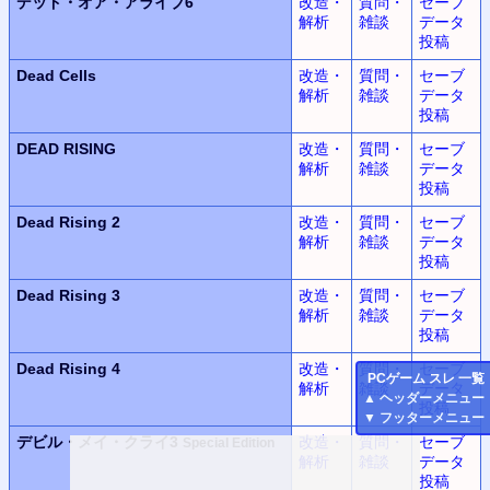
デッド・オア・アライブ6
改造・
質問・
セーブ
解析
雑談
データ
投稿
Dead Cells
改造・
質問・
セーブ
解析
雑談
データ
投稿
DEAD RISING
改造・
質問・
セーブ
解析
雑談
データ
投稿
Dead Rising 2
改造・
質問・
セーブ
解析
雑談
データ
投稿
Dead Rising 3
改造・
質問・
セーブ
解析
雑談
データ
投稿
Dead Rising 4
改造・
質問・
セーブ
PC
ゲーム スレ 一覧
解析
雑談
データ
▲
ヘッダーメニュー
投稿
▼
フッターメニュー
デビル・メイ・クライ3
改造・
質問・
セーブ
Special Edition
解析
雑談
データ
投稿