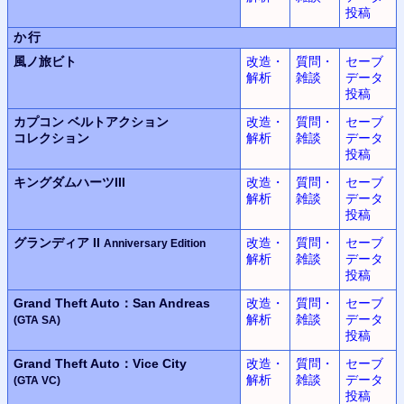
投稿
か行
風ノ旅ビト
改造・
質問・
セーブ
解析
雑談
データ
投稿
カプコン ベルトアクション
改造・
質問・
セーブ
コレクション
解析
雑談
データ
投稿
キングダムハーツIII
改造・
質問・
セーブ
解析
雑談
データ
投稿
グランディア II
改造・
質問・
セーブ
Anniversary Edition
解析
雑談
データ
投稿
Grand Theft Auto：San Andreas
改造・
質問・
セーブ
解析
雑談
データ
(GTA SA)
投稿
Grand Theft Auto：Vice City
改造・
質問・
セーブ
解析
雑談
データ
(GTA VC)
投稿