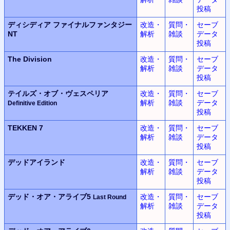
投稿
ディシディア
ファイナルファンタジー
改造・
質問・
セーブ
NT
解析
雑談
データ
投稿
The Division
改造・
質問・
セーブ
解析
雑談
データ
投稿
テイルズ・オブ・ヴェスペリア
改造・
質問・
セーブ
解析
雑談
データ
Definitive Edition
投稿
TEKKEN 7
改造・
質問・
セーブ
解析
雑談
データ
投稿
デッドアイランド
改造・
質問・
セーブ
解析
雑談
データ
投稿
デッド・オア・アライブ5
改造・
質問・
セーブ
Last Round
解析
雑談
データ
投稿