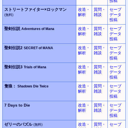
投稿
ストリートファイター×
ロックマン
改造・
質問・
セーブ
解析
雑談
データ
(無料)
投稿
聖剣伝説
改造・
質問・
セーブ
Adventures of Mana
解析
雑談
データ
投稿
聖剣伝説2
改造・
質問・
セーブ
SECRET of MANA
解析
雑談
データ
投稿
聖剣伝説3
改造・
質問・
セーブ
Trials of Mana
解析
雑談
データ
投稿
隻狼：
改造・
質問・
セーブ
Shadows Die Twice
解析
雑談
データ
投稿
7 Days to Die
改造・
質問・
セーブ
解析
雑談
データ
投稿
ゼリーのパズル
改造・
質問・
セーブ
(無料)