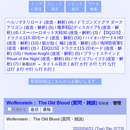
トップ
スレッド
トピック
ワード
に戻る
表示
表示
検索
ペルソナ3 リロード (改造・解析)
(
4
)
/
ドラゴンズドグマ ダーク
アリズン (改造・解析)
(
5
)
/
魔界戦記ディスガイア5 (改造・解
析)
(
4
)
/
スーパーロボット大戦30 (改造・解析)
(
3
)
/
【DQ11S】
ドラクエ11S 3Dモード (改造・解析)
(
16
)
/
バイオハザード4 HD
(改造・解析)
(
10
)
/
龍が如く 極2 (改造・解析)
(
3
)
/
地球防衛軍5
(改造・解析)
(
3
)
/
【DQ11S】ドラクエ11S 2Dモード (改造・解
析)
(
15
)
/
Hollow Knight (改造・解析)
(
5
)
/
ブラッドステインド
Ritual of the Night (改造・解析)
(
6
)
/
サイコブレイク2 (改造・解
析)
(
7
)
/
→
タイトル
目次
(
あ行
か行
さ行
た行
な行
新着以外
は行
ま行
や行
ら行
わ行
)
Wolfenstein： The Old Blood (質問・雑談)
：
管理
投稿者
引用
する
Wolfenstein： The Old Blood (質問・雑談)
2020/04/21 (Tue)
[No.3773]