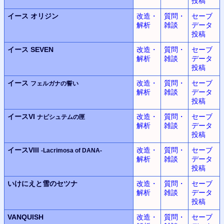
投稿
イース
オリジン
改造・
質問・
セーブ
解析
雑談
データ
投稿
イース SEVEN
改造・
質問・
セーブ
解析
雑談
データ
投稿
イース
改造・
質問・
セーブ
フェルガナの誓い
解析
雑談
データ
投稿
イースVI
改造・
質問・
セーブ
ナピシュテムの匣
解析
雑談
データ
投稿
イースVIII
改造・
質問・
セーブ
-Lacrimosa of DANA-
解析
雑談
データ
投稿
いけにえと雪のセツナ
改造・
質問・
セーブ
解析
雑談
データ
投稿
VANQUISH
改造・
質問・
セーブ