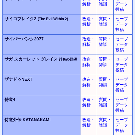
解析
雑談
データ
投稿
サイコブレイク2
改造・
質問・
セーブ
(The Evil Within 2)
解析
雑談
データ
投稿
サイバーパンク2077
改造・
質問・
セーブ
解析
雑談
データ
投稿
サガ スカーレット グレイス
改造・
質問・
セーブ
緋色の野望
解析
雑談
データ
投稿
ザナドゥNEXT
改造・
質問・
セーブ
解析
雑談
データ
投稿
侍道4
改造・
質問・
セーブ
解析
雑談
データ
投稿
侍道外伝 KATANAKAMI
改造・
質問・
セーブ
解析
雑談
データ
投稿