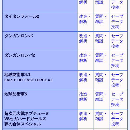
解析
雑談
データ
投稿
タイタンフォール2
改造・
質問・
セーブ
解析
雑談
データ
投稿
ダンガンロンパ
改造・
質問・
セーブ
解析
雑談
データ
投稿
ダンガンロンパ2
改造・
質問・
セーブ
解析
雑談
データ
投稿
地球防衛軍4.1
改造・
質問・
セーブ
解析
雑談
データ
EARTH DEFENSE FORCE
4.1
投稿
地球防衛軍5
改造・
質問・
セーブ
解析
雑談
データ
投稿
超次元大戦
ネプテューヌ
改造・
質問・
セーブ
VSセガハードガールズ
解析
雑談
データ
夢の合体スペシャル
投稿