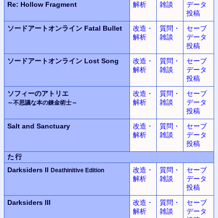
Re: Hollow Fragment
解析
雑談
データ
投稿
ソードアートオンライン
Fatal Bullet
改造・
質問・
セーブ
解析
雑談
データ
投稿
ソードアートオンライン
Lost Song
改造・
質問・
セーブ
解析
雑談
データ
投稿
ソフィーのアトリエ
改造・
質問・
セーブ
解析
雑談
データ
～不思議な本の錬金術士～
投稿
Salt and Sanctuary
改造・
質問・
セーブ
解析
雑談
データ
投稿
た行
Darksiders II
改造・
質問・
セーブ
Deathinitive Edition
解析
雑談
データ
投稿
Darksiders III
改造・
質問・
セーブ
解析
雑談
データ