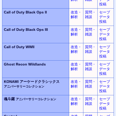
投稿
Call of Duty
Black Ops II
改造・
質問・
セーブ
解析
雑談
データ
投稿
Call of Duty
Black Ops III
改造・
質問・
セーブ
解析
雑談
データ
投稿
Call of Duty WWII
改造・
質問・
セーブ
解析
雑談
データ
投稿
Ghost Recon Wildlands
改造・
質問・
セーブ
解析
雑談
データ
投稿
KONAMI
アーケードクラシックス
改造・
質問・
セーブ
解析
雑談
データ
アニバーサリーコレクション
投稿
魂斗羅
改造・
質問・
セーブ
アニバーサリーコレクション
解析
雑談
データ
投稿