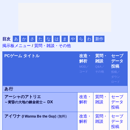
目次
あ
か
さ
た
な
は
ま
や
ら
わ
新作
掲示板メニュー
/
質問・雑談・その他
PC
ゲーム タイトル
改造・
質問・
セーブ
解析
雑談
データ
投稿
MOD
／
Q&A
／
コード
その他
投稿
／
ダウン
ロード
あ行
アーシャのアトリエ
改造・
質問・
セーブ
DX
解析
雑談
データ
～黄昏の大地の錬金術士～
投稿
アイワナ
改造・
質問・
セーブ
(I Wanna Be the Guy)
(無料)
解析
雑談
データ
投稿