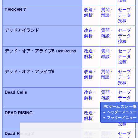
TEKKEN 7
改造・
質問・
セーブ
解析
雑談
データ
投稿
デッドアイランド
改造・
質問・
セーブ
解析
雑談
データ
投稿
デッド・オア・アライブ5
改造・
質問・
セーブ
Last Round
解析
雑談
データ
投稿
デッド・オア・アライブ6
改造・
質問・
セーブ
解析
雑談
データ
投稿
Dead Cells
改造・
質問・
セーブ
解析
雑談
データ
投稿
PC
ゲーム スレ 一覧
▲
ヘッダーメニュー
DEAD RISING
改造・
質問・
セーブ
▼
フッターメニュー
解析
雑談
データ
投稿
Dead Rising 2
改造・
質問・
セーブ