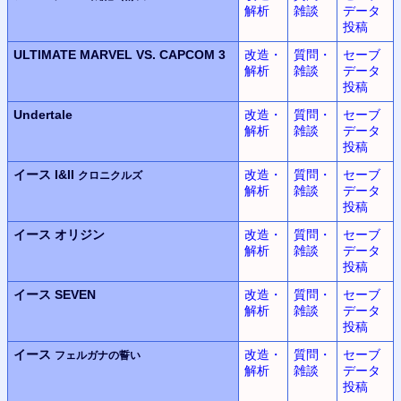
解析
雑談
データ
投稿
ULTIMATE MARVEL
VS.
CAPCOM 3
改造・
質問・
セーブ
解析
雑談
データ
投稿
Undertale
改造・
質問・
セーブ
解析
雑談
データ
投稿
イース I&II
改造・
質問・
セーブ
クロニクルズ
解析
雑談
データ
投稿
イース
オリジン
改造・
質問・
セーブ
解析
雑談
データ
投稿
イース SEVEN
改造・
質問・
セーブ
解析
雑談
データ
投稿
イース
改造・
質問・
セーブ
フェルガナの誓い
解析
雑談
データ
投稿