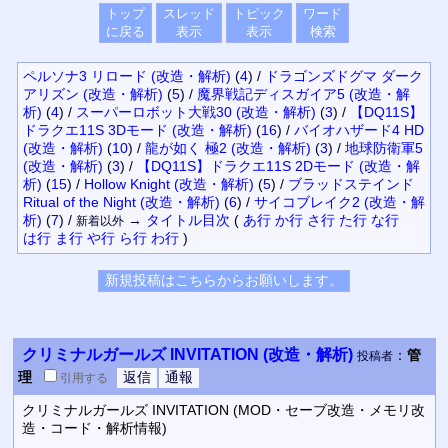
トップ
スレッド
トピック
ワード
に戻る
表示
表示
検索
ペルソナ3 リロード (改造・解析)
(
4
)
/
ドラゴンズドグマ ダーク
アリズン (改造・解析)
(
5
)
/
魔界戦記ディスガイア5 (改造・解
析)
(
4
)
/
スーパーロボット大戦30 (改造・解析)
(
3
)
/
【DQ11S】
ドラクエ11S 3Dモード (改造・解析)
(
16
)
/
バイオハザード4 HD
(改造・解析)
(
10
)
/
龍が如く 極2 (改造・解析)
(
3
)
/
地球防衛軍5
(改造・解析)
(
3
)
/
【DQ11S】ドラクエ11S 2Dモード (改造・解
析)
(
15
)
/
Hollow Knight (改造・解析)
(
5
)
/
ブラッドステインド
Ritual of the Night (改造・解析)
(
6
)
/
サイコブレイク2 (改造・解
析)
(
7
)
/
→
タイトル
目次
(
あ行
か行
さ行
た行
な行
新着以外
は行
ま行
や行
ら行
わ行
)
クリミナルガールズ INVITATION (改造・解析)
：
管
投稿者
理
引用
する
クリミナルガールズ INVITATION (MOD・セーブ改造・メモリ改
造・コード・解析情報)