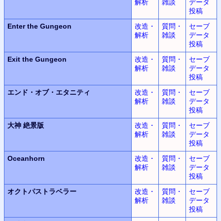
解析
雑談
データ
投稿
Enter the Gungeon
改造・
質問・
セーブ
解析
雑談
データ
投稿
Exit the Gungeon
改造・
質問・
セーブ
解析
雑談
データ
投稿
エンド・オブ・エタニティ
改造・
質問・
セーブ
解析
雑談
データ
投稿
大神
絶景版
改造・
質問・
セーブ
解析
雑談
データ
投稿
Oceanhorn
改造・
質問・
セーブ
解析
雑談
データ
投稿
オクトパストラベラー
改造・
質問・
セーブ
解析
雑談
データ
投稿