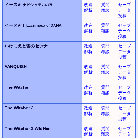
イースVI
改造・
質問・
セーブ
ナピシュテムの匣
解析
雑談
データ
投稿
イースVIII
改造・
質問・
セーブ
-Lacrimosa of DANA-
解析
雑談
データ
投稿
いけにえと雪のセツナ
改造・
質問・
セーブ
解析
雑談
データ
投稿
VANQUISH
改造・
質問・
セーブ
解析
雑談
データ
投稿
The Witcher
改造・
質問・
セーブ
解析
雑談
データ
投稿
The Witcher 2
改造・
質問・
セーブ
解析
雑談
データ
投稿
The Witcher 3
改造・
質問・
セーブ
Wild Hunt
解析
雑談
データ