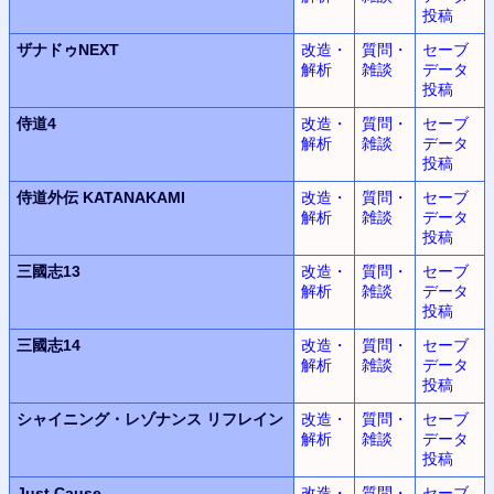
投稿
ザナドゥNEXT
改造・
質問・
セーブ
解析
雑談
データ
投稿
侍道4
改造・
質問・
セーブ
解析
雑談
データ
投稿
侍道外伝 KATANAKAMI
改造・
質問・
セーブ
解析
雑談
データ
投稿
三國志13
改造・
質問・
セーブ
解析
雑談
データ
投稿
三國志14
改造・
質問・
セーブ
解析
雑談
データ
投稿
シャイニング・レゾナンス
リフレイン
改造・
質問・
セーブ
解析
雑談
データ
投稿
Just Cause
改造・
質問・
セーブ