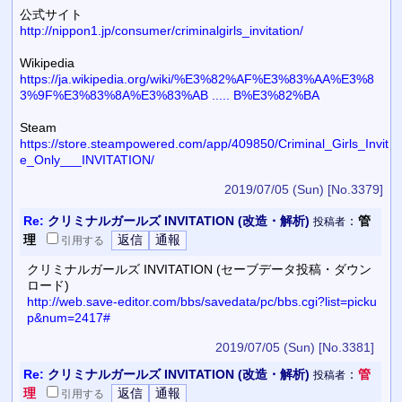
公式サイト
http://nippon1.jp/consumer/criminalgirls_invitation/
Wikipedia
https://ja.wikipedia.org/wiki/%E3%82%AF%E3%83%AA%E3%8
3%9F%E3%83%8A%E3%83%AB ..... B%E3%82%BA
Steam
https://store.steampowered.com/app/409850/Criminal_Girls_Invit
e_Only___INVITATION/
2019/07/05 (Sun)
[No.3379]
Re:
クリミナルガールズ INVITATION (改造・解析)
：
管
投稿者
理
引用
する
クリミナルガールズ INVITATION (セーブデータ投稿・ダウン
ロード)
http://web.save-editor.com/bbs/savedata/pc/bbs.cgi?list=picku
p&num=2417#
2019/07/05 (Sun)
[No.3381]
Re:
クリミナルガールズ INVITATION (改造・解析)
：
管
投稿者
理
引用
する