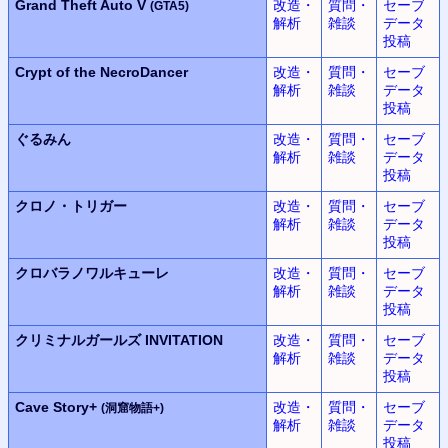
Grand Theft Auto V
改造・
質問・
セーブ
(GTA5)
解析
雑談
データ
投稿
Crypt of the NecroDancer
改造・
質問・
セーブ
解析
雑談
データ
投稿
ぐるみん
改造・
質問・
セーブ
解析
雑談
データ
投稿
クロノ・トリガー
改造・
質問・
セーブ
解析
雑談
データ
投稿
クロバラノワルキューレ
改造・
質問・
セーブ
解析
雑談
データ
投稿
クリミナルガールズ INVITATION
改造・
質問・
セーブ
解析
雑談
データ
投稿
Cave Story+
改造・
質問・
セーブ
(洞窟物語+)
解析
雑談
データ
投稿