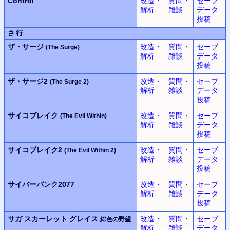
Control
改造・
質問・
セーブ
解析
雑談
データ
投稿
さ行
ザ・サージ
改造・
質問・
セーブ
(The Surge)
解析
雑談
データ
投稿
ザ・サージ2
改造・
質問・
セーブ
(The Surge 2)
解析
雑談
データ
投稿
サイコブレイク
改造・
質問・
セーブ
(The Evil Within)
解析
雑談
データ
投稿
サイコブレイク2
改造・
質問・
セーブ
(The Evil Within 2)
解析
雑談
データ
投稿
サイバーパンク2077
改造・
質問・
セーブ
解析
雑談
データ
投稿
サガ スカーレット グレイス
改造・
質問・
セーブ
緋色の野望
解析
雑談
データ