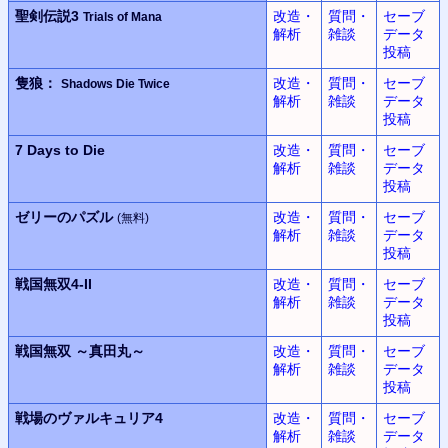
聖剣伝説3
改造・
質問・
セーブ
Trials of Mana
解析
雑談
データ
投稿
隻狼：
改造・
質問・
セーブ
Shadows Die Twice
解析
雑談
データ
投稿
7 Days to Die
改造・
質問・
セーブ
解析
雑談
データ
投稿
ゼリーのパズル
改造・
質問・
セーブ
(無料)
解析
雑談
データ
投稿
戦国無双
4-II
改造・
質問・
セーブ
解析
雑談
データ
投稿
戦国無双
～真田丸～
改造・
質問・
セーブ
解析
雑談
データ
投稿
戦場のヴァルキュリア4
改造・
質問・
セーブ
解析
雑談
データ