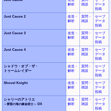
解析
雑談
データ
投稿
Just Cause 2
改造・
質問・
セーブ
解析
雑談
データ
投稿
Just Cause 3
改造・
質問・
セーブ
解析
雑談
データ
投稿
Just Cause 4
改造・
質問・
セーブ
解析
雑談
データ
投稿
シャドウ・オブ・ザ・
改造・
質問・
セーブ
トゥームレイダー
解析
雑談
データ
投稿
Shovel Knight
改造・
質問・
セーブ
解析
雑談
データ
投稿
シャリーのアトリエ
改造・
質問・
セーブ
DX
解析
雑談
データ
～黄昏の海の錬金術士～
投稿