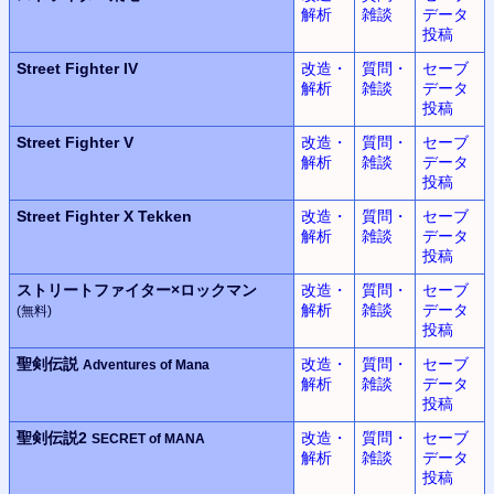
解析
雑談
データ
投稿
Street Fighter IV
改造・
質問・
セーブ
解析
雑談
データ
投稿
Street Fighter V
改造・
質問・
セーブ
解析
雑談
データ
投稿
Street Fighter X Tekken
改造・
質問・
セーブ
解析
雑談
データ
投稿
ストリートファイター×
ロックマン
改造・
質問・
セーブ
解析
雑談
データ
(無料)
投稿
聖剣伝説
改造・
質問・
セーブ
Adventures of Mana
解析
雑談
データ
投稿
聖剣伝説2
改造・
質問・
セーブ
SECRET of MANA
解析
雑談
データ
投稿