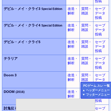
投稿
デビル・メイ・クライ3
改造・
質問・
セーブ
Special Edition
解析
雑談
データ
投稿
デビル・メイ・クライ4
改造・
質問・
セーブ
Special Edition
解析
雑談
データ
投稿
デビル・メイ・クライ5
改造・
質問・
セーブ
解析
雑談
データ
投稿
テラリア
改造・
質問・
セーブ
解析
雑談
データ
投稿
Doom 3
改造・
質問・
セーブ
解析
雑談
データ
投稿
PC
ゲーム スレ 一覧
▲
ヘッダーメニュー
DOOM
改造・
質問・
セーブ
(2016)
▼
フッターメニュー
解析
雑談
データ
投稿
討鬼伝 極
改造・
質問・
セーブ