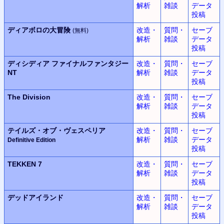
解析
雑談
データ
投稿
ディアボロの大冒険
改造・
質問・
セーブ
(無料)
解析
雑談
データ
投稿
ディシディア
ファイナルファンタジー
改造・
質問・
セーブ
NT
解析
雑談
データ
投稿
The Division
改造・
質問・
セーブ
解析
雑談
データ
投稿
テイルズ・オブ・ヴェスペリア
改造・
質問・
セーブ
解析
雑談
データ
Definitive Edition
投稿
TEKKEN 7
改造・
質問・
セーブ
解析
雑談
データ
投稿
デッドアイランド
改造・
質問・
セーブ
解析
雑談
データ
投稿