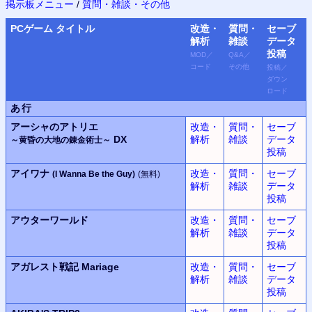
掲示板メニュー
/
質問・雑談・その他
PC
ゲーム タイトル
改造・
質問・
セーブ
解析
雑談
データ
投稿
MOD
／
Q&A
／
コード
その他
投稿
／
ダウン
ロード
あ行
アーシャのアトリエ
改造・
質問・
セーブ
DX
解析
雑談
データ
～黄昏の大地の錬金術士～
投稿
アイワナ
改造・
質問・
セーブ
(I Wanna Be the Guy)
(無料)
解析
雑談
データ
投稿
アウターワールド
改造・
質問・
セーブ
解析
雑談
データ
投稿
アガレスト戦記 Mariage
改造・
質問・
セーブ
解析
雑談
データ
投稿