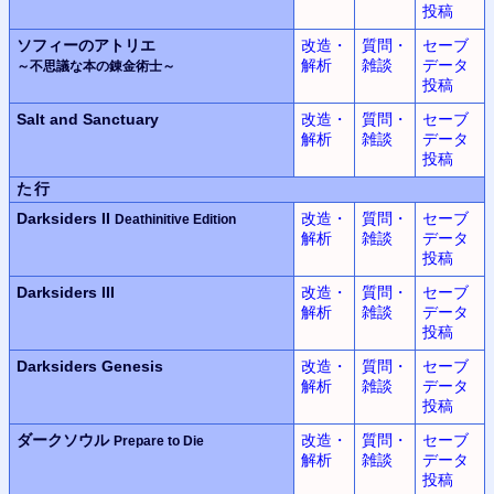
投稿
ソフィーのアトリエ
改造・
質問・
セーブ
解析
雑談
データ
～不思議な本の錬金術士～
投稿
Salt and Sanctuary
改造・
質問・
セーブ
解析
雑談
データ
投稿
た行
Darksiders II
改造・
質問・
セーブ
Deathinitive Edition
解析
雑談
データ
投稿
Darksiders III
改造・
質問・
セーブ
解析
雑談
データ
投稿
Darksiders Genesis
改造・
質問・
セーブ
解析
雑談
データ
投稿
ダークソウル
改造・
質問・
セーブ
Prepare to Die
解析
雑談
データ
投稿