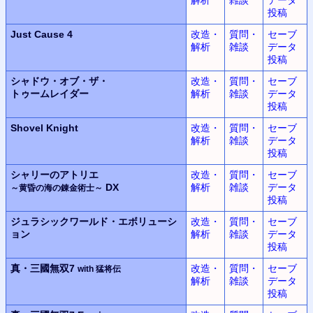
投稿
Just Cause 4
改造・
質問・
セーブ
解析
雑談
データ
投稿
シャドウ・オブ・ザ・
改造・
質問・
セーブ
トゥームレイダー
解析
雑談
データ
投稿
Shovel Knight
改造・
質問・
セーブ
解析
雑談
データ
投稿
シャリーのアトリエ
改造・
質問・
セーブ
DX
解析
雑談
データ
～黄昏の海の錬金術士～
投稿
ジュラシックワールド・エボリューシ
改造・
質問・
セーブ
ョン
解析
雑談
データ
投稿
真・三國無双7
改造・
質問・
セーブ
with 猛将伝
解析
雑談
データ
投稿