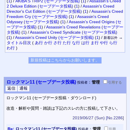
(
1
)
/
AKIBA'S TRIP2 (セーブデータ投稿)
(
1
)
/
Assassin's Creed
2 Deluxe Edition (セーブデータ投稿)
(
1
)
/
Assassin's Creed
Director's Cut Edition (セーブデータ投稿)
(
1
)
/
Assassin's Creed
Freedom Cry (セーブデータ投稿)
(
1
)
/
Assassin's Creed
Odyssey (セーブデータ投稿)
(
1
)
/
Assassin's Creed Origins (セ
ーブデータ投稿)
(
1
)
/
Assassin's Creed Revelations (セーブデー
タ投稿)
(
1
)
/
Assassin's Creed Syndicate (セーブデータ投稿)
(
1
)
/
Assassin's Creed Unity (セーブデータ投稿)
(
1
)
/
→
新着以外
タイトル
目次
(
あ行
か行
さ行
た行
な行
は行
ま行
や行
ら行
わ行
)
ロックマン11 (セーブデータ投稿)
：
管理
投稿者
引用
する
ロックマン11 (セーブデータ投稿・ダウンロード)
改造・解析や質問・雑談は下記のスレの方に投稿して下さい。
2019/06/27 (Sun)
[No.2286]
Re:
ロックマン11 (セーブデータ投稿)
：
管理
投稿者
引用