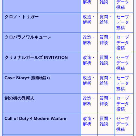
解析
雑談
データ
投稿
クロノ・トリガー
改造・
質問・
セーブ
解析
雑談
データ
投稿
クロバラノワルキューレ
改造・
質問・
セーブ
解析
雑談
データ
投稿
クリミナルガールズ INVITATION
改造・
質問・
セーブ
解析
雑談
データ
投稿
Cave Story+
改造・
質問・
セーブ
(洞窟物語+)
解析
雑談
データ
投稿
剣の街の異邦人
改造・
質問・
セーブ
解析
雑談
データ
投稿
Call of Duty 4
Modern Warfare
改造・
質問・
セーブ
解析
雑談
データ
投稿