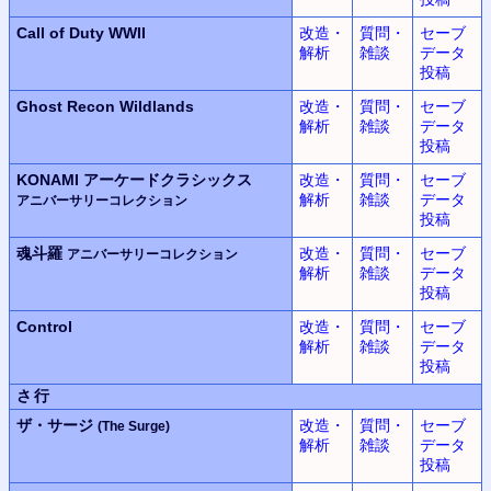
Call of Duty WWII
改造・
質問・
セーブ
解析
雑談
データ
投稿
Ghost Recon Wildlands
改造・
質問・
セーブ
解析
雑談
データ
投稿
KONAMI
アーケードクラシックス
改造・
質問・
セーブ
解析
雑談
データ
アニバーサリーコレクション
投稿
魂斗羅
改造・
質問・
セーブ
アニバーサリーコレクション
解析
雑談
データ
投稿
Control
改造・
質問・
セーブ
解析
雑談
データ
投稿
さ行
ザ・サージ
改造・
質問・
セーブ
(The Surge)
解析
雑談
データ
投稿