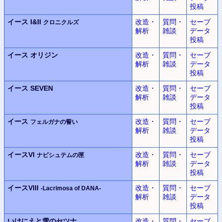
投稿
イース I&II
改造・
質問・
セーブ
クロニクルズ
解析
雑談
データ
投稿
イース
オリジン
改造・
質問・
セーブ
解析
雑談
データ
投稿
イース SEVEN
改造・
質問・
セーブ
解析
雑談
データ
投稿
イース
改造・
質問・
セーブ
フェルガナの誓い
解析
雑談
データ
投稿
イースVI
改造・
質問・
セーブ
ナピシュテムの匣
解析
雑談
データ
投稿
イースVIII
改造・
質問・
セーブ
-Lacrimosa of DANA-
解析
雑談
データ
投稿
いけにえと雪のセツナ
改造・
質問・
セーブ