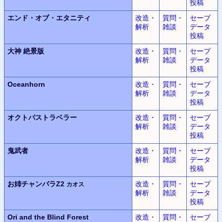
投稿
エンド・オブ・エタニティ
改造・
質問・
セーブ
解析
雑談
データ
投稿
大神
絶景版
改造・
質問・
セーブ
解析
雑談
データ
投稿
Oceanhorn
改造・
質問・
セーブ
解析
雑談
データ
投稿
オクトパストラベラー
改造・
質問・
セーブ
解析
雑談
データ
投稿
鬼武者
改造・
質問・
セーブ
解析
雑談
データ
投稿
お姉チャンバラZ2
改造・
質問・
セーブ
カオス
解析
雑談
データ
投稿
Ori and the Blind Forest
改造・
質問・
セーブ