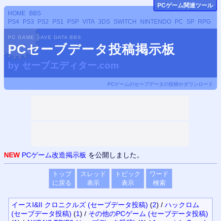
PCゲーム関連ツール
HOME
BBS
PS4
PS3
PS2
PS1
PSP
VITA
3DS
SWITCH
NINTENDO
PC
SP
RPG
PC GAME SAVE DATA BBS
PCセーブデータ投稿掲示板
by
セーブエディター.com
PCゲームのセーブデータの投稿やダウンロード
NEW
PCゲーム改造掲示板
を公開しました。
トップ
スレッド
トピック
ワード
に戻る
表示
表示
検索
イースI&II クロニクルズ (セーブデータ投稿)
(
2
)
/
ハックロム
(セーブデータ投稿)
(
1
)
/
その他のPCゲーム (セーブデータ投稿)