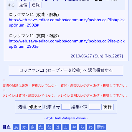
する
ロックマン11 (改造・解析)
http://web.save-editor.com/bbs/community/pc/bbs.cgi?list=pick
up&num=2902#
ロックマン11 (質問・雑談)
http://web.save-editor.com/bbs/community/pc/bbs.cgi?list=pick
up&num=2903#
2019/06/27 (Sun)
[No.2287]
※
質問や雑談は改造・解析スレではなく、質問・雑談スレの方へ返信・投稿して下さい。
※
クレクレは質問・雑談スレではなく、クレクレ専用スレの方へ返信・投稿して下さい。
処理
記事番号
編集パス
-
Joyful Note
Antispam Version
-
目次
あ
か
さ
た
な
は
ま
や
ら
わ
新作