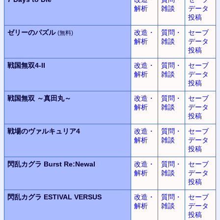
解析
雑談
データ
投稿
ゼリーのパズル
改造・
質問・
セーブ
(無料)
解析
雑談
データ
投稿
戦国無双
4-II
改造・
質問・
セーブ
解析
雑談
データ
投稿
戦国無双
～真田丸～
改造・
質問・
セーブ
解析
雑談
データ
投稿
戦場のヴァルキュリア4
改造・
質問・
セーブ
解析
雑談
データ
投稿
閃乱カグラ
Burst Re:Newal
改造・
質問・
セーブ
解析
雑談
データ
投稿
閃乱カグラ
ESTIVAL VERSUS
改造・
質問・
セーブ
解析
雑談
データ
投稿