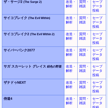
ザ・サージ2
改造・
質問・
セーブ
(The Surge 2)
解析
雑談
データ
投稿
サイコブレイク
改造・
質問・
セーブ
(The Evil Within)
解析
雑談
データ
投稿
サイコブレイク2
改造・
質問・
セーブ
(The Evil Within 2)
解析
雑談
データ
投稿
サイバーパンク2077
改造・
質問・
セーブ
解析
雑談
データ
投稿
サガ スカーレット グレイス
改造・
質問・
セーブ
緋色の野望
解析
雑談
データ
投稿
ザナドゥNEXT
改造・
質問・
セーブ
解析
雑談
データ
投稿
侍道4
改造・
質問・
セーブ
解析
雑談
データ
投稿