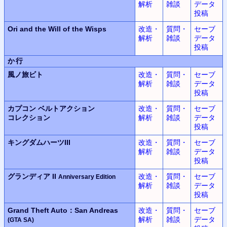
解析
雑談
データ
投稿
Ori and the Will of the Wisps
改造・
質問・
セーブ
解析
雑談
データ
投稿
か行
風ノ旅ビト
改造・
質問・
セーブ
解析
雑談
データ
投稿
カプコン ベルトアクション
改造・
質問・
セーブ
コレクション
解析
雑談
データ
投稿
キングダムハーツIII
改造・
質問・
セーブ
解析
雑談
データ
投稿
グランディア II
改造・
質問・
セーブ
Anniversary Edition
解析
雑談
データ
投稿
Grand Theft Auto：San Andreas
改造・
質問・
セーブ
解析
雑談
データ
(GTA SA)