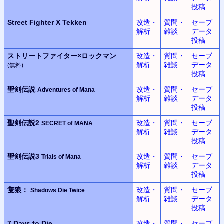
投稿
Street Fighter X Tekken
改造・
質問・
セーブ
解析
雑談
データ
投稿
ストリートファイター×
ロックマン
改造・
質問・
セーブ
解析
雑談
データ
(無料)
投稿
聖剣伝説
改造・
質問・
セーブ
Adventures of Mana
解析
雑談
データ
投稿
聖剣伝説2
改造・
質問・
セーブ
SECRET of MANA
解析
雑談
データ
投稿
聖剣伝説3
改造・
質問・
セーブ
Trials of Mana
解析
雑談
データ
投稿
隻狼：
改造・
質問・
セーブ
Shadows Die Twice
解析
雑談
データ
投稿
7 Days to Die
改造・
質問・
セーブ