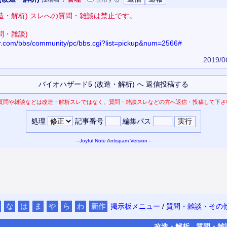
改造・解析) スレへの質問・雑談は禁止です。
問・雑談)
tor.com/bbs/community/pc/bbs.cgi?list=pickup&num=2566#
2019/0
質問や雑談などは改造・解析スレではなく、質問・雑談スレなどの方へ返信・投稿して下さ
処理
記事番号
編集パス
-
Joyful Note
Antispam Version
-
な
は
ま
や
ら
わ
新作
掲示板メニュー
/
質問・雑談・その
改造・
解析
質問・
雑