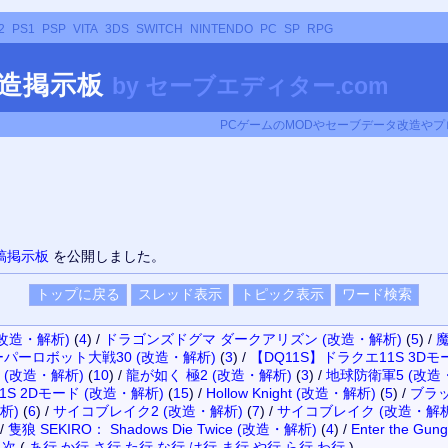
2
PS1
PSP
VITA
3DS
SWITCH
NINTENDO
PC
SP
RPG
改造掲示板
by
セーブエディター.com
PCゲームのMODやセーブデータ改造やプロ
稿掲示板
を公開しました。
(改造・解析)
(
4
)
/
ドラゴンズドグマ ダークアリズン (改造・解析)
(
5
)
/
パーロボット大戦30 (改造・解析)
(
3
)
/
【DQ11S】ドラクエ11S 3Dモ
 (改造・解析)
(
10
)
/
龍が如く 極2 (改造・解析)
(
3
)
/
地球防衛軍5 (改造
1S 2Dモード (改造・解析)
(
15
)
/
Hollow Knight (改造・解析)
(
5
)
/
ブラッ
解析)
(
6
)
/
サイコブレイク2 (改造・解析)
(
7
)
/
サイコブレイク (改造・解析
/
隻狼 SEKIRO： Shadows Die Twice (改造・解析)
(
4
)
/
Enter the G
目次
(
あ行
か行
さ行
た行
な行
は行
ま行
や行
ら行
わ行
)