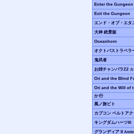
Enter the Gungeon
Exit the Gungeon
エンド・オブ・エタ
大神
絶景版
Oceanhorn
オクトパストラベラ
鬼武者
お姉チャンバラZ2
カ
Ori and the Blind F
Ori and the Will of
か行
風ノ旅ビト
カプコン ベルトア
キングダムハーツIII
グランディア II
Anniv