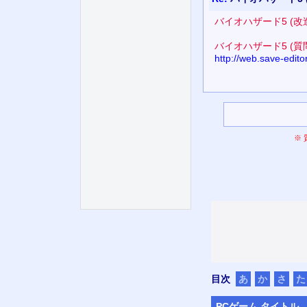
バイオハザード5 (
バイオハザード5 (質
http://web.save-edi
※
目次
あ
か
さ
た
PC
ゲーム タイトル