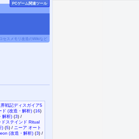
PCゲーム関連ツール
セスメモリ改造のWikiなど
魔界戦記ディスガイア5
ード (改造・解析)
(
16
)
・解析)
(
3
)
/
ドステインド Ritual
)
(
5
)
/
ニーア オート
ungeon (改造・解析)
(
3
)
/