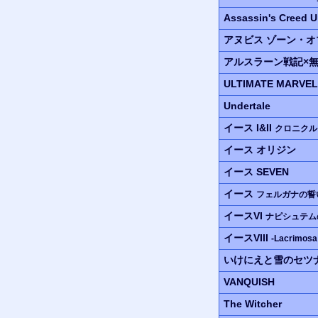
Assassin's Creed U
アヌビス
ゾーン・オ
アルスラーン
戦記
×
ULTIMATE MARVE
Undertale
イース I&II
クロニクル
イース
オリジン
イース SEVEN
イース
フェルガナの誓
イースVI
ナピシュテム
イースVIII
-Lacrimosa
いけにえと雪のセツ
VANQUISH
The Witcher