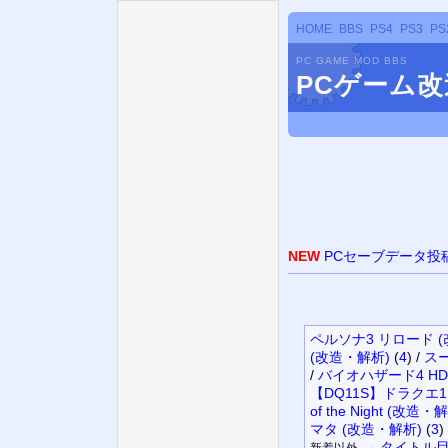
HOME
BBS
PS4
PS3
PS
PC GAME MOD BBS
PCゲーム
NEW
PCセーブデータ投
ペルソナ3 リロード 
(改造・解析)
(
4
)
/
スー
/
バイオハザード4 HD
【DQ11S】ドラクエ1
of the Night (改造・
マタ (改造・解析)
(
3
)
→
タイトル
新着以外