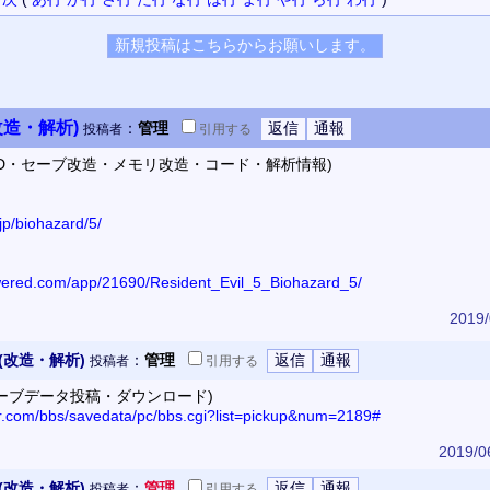
改造・解析)
：
管理
投稿者
引用
する
OD・セーブ改造・メモリ改造・コード・解析情報)
jp/biohazard/5/
owered.com/app/21690/Resident_Evil_5_Biohazard_5/
2019/
(改造・解析)
：
管理
投稿者
引用
する
セーブデータ投稿・ダウンロード)
or.com/bbs/savedata/pc/bbs.cgi?list=pickup&num=2189#
2019/0
(改造・解析)
：
管理
投稿者
引用
する