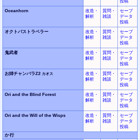
投稿
Oceanhorn
改造・
質問・
セーブ
解析
雑談
データ
投稿
オクトパストラベラー
改造・
質問・
セーブ
解析
雑談
データ
投稿
鬼武者
改造・
質問・
セーブ
解析
雑談
データ
投稿
お姉チャンバラZ2
改造・
質問・
セーブ
カオス
解析
雑談
データ
投稿
Ori and the Blind Forest
改造・
質問・
セーブ
解析
雑談
データ
投稿
Ori and the Will of the Wisps
改造・
質問・
セーブ
解析
雑談
データ
投稿
か行