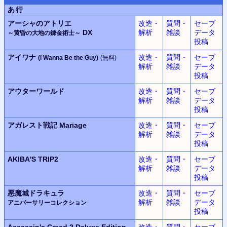
あ行
アーシャのアトリエ
改造・
質問・
セーブ
DX
解析
雑談
データ
～黄昏の大地の錬金術士～
投稿
アイワナ
改造・
質問・
セーブ
(I Wanna Be the Guy)
(無料)
解析
雑談
データ
投稿
アウターワールド
改造・
質問・
セーブ
解析
雑談
データ
投稿
アガレスト戦記 Mariage
改造・
質問・
セーブ
解析
雑談
データ
投稿
AKIBA'S TRIP2
改造・
質問・
セーブ
解析
雑談
データ
投稿
悪魔城ドラキュラ
改造・
質問・
セーブ
解析
雑談
データ
アニバーサリーコレクション
投稿
Assassin's Creed 2
Deluxe Edition
改造・
質問・
セーブ