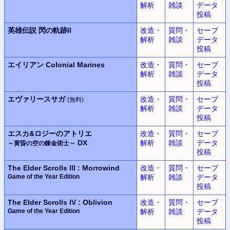
解析
雑談
データ
投稿
英雄伝説
閃の軌跡II
改造・
質問・
セーブ
解析
雑談
データ
投稿
エイリアン
Colonial Marines
改造・
質問・
セーブ
解析
雑談
データ
投稿
エヴァリースサガ
改造・
質問・
セーブ
(無料)
解析
雑談
データ
投稿
エスカ&ロジーのアトリエ
改造・
質問・
セーブ
DX
解析
雑談
データ
～黄昏の空の錬金術士～
投稿
The Elder Scrolls III : Morrowind
改造・
質問・
セーブ
Game of the Year Edition
解析
雑談
データ
投稿
The Elder Scrolls IV : Oblivion
改造・
質問・
セーブ
Game of the Year Edition
解析
雑談
データ
投稿