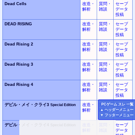
Dead Cells
改造・
質問・
セーブ
解析
雑談
データ
投稿
DEAD RISING
改造・
質問・
セーブ
解析
雑談
データ
投稿
Dead Rising 2
改造・
質問・
セーブ
解析
雑談
データ
投稿
Dead Rising 3
改造・
質問・
セーブ
解析
雑談
データ
投稿
Dead Rising 4
改造・
質問・
セーブ
解析
雑談
データ
投稿
デビル・メイ・クライ3
改造・
質問・
セーブ
PC
ゲーム スレ 一覧
Special Edition
解析
雑談
データ
▲
ヘッダーメニュー
投稿
▼
フッターメニュー
デビル・メイ・クライ4
改造・
質問・
セーブ
Special Edition
解析
雑談
データ