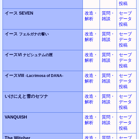
投稿
イース SEVEN
改造・
質問・
セーブ
解析
雑談
データ
投稿
イース
改造・
質問・
セーブ
フェルガナの誓い
解析
雑談
データ
投稿
イースVI
改造・
質問・
セーブ
ナピシュテムの匣
解析
雑談
データ
投稿
イースVIII
改造・
質問・
セーブ
-Lacrimosa of DANA-
解析
雑談
データ
投稿
いけにえと雪のセツナ
改造・
質問・
セーブ
解析
雑談
データ
投稿
VANQUISH
改造・
質問・
セーブ
解析
雑談
データ
投稿
The Witcher
改造・
質問・
セーブ