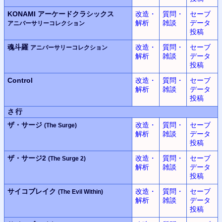
KONAMI
アーケードクラシックス
改造・
質問・
セーブ
解析
雑談
データ
アニバーサリーコレクション
投稿
魂斗羅
改造・
質問・
セーブ
アニバーサリーコレクション
解析
雑談
データ
投稿
Control
改造・
質問・
セーブ
解析
雑談
データ
投稿
さ行
ザ・サージ
改造・
質問・
セーブ
(The Surge)
解析
雑談
データ
投稿
ザ・サージ2
改造・
質問・
セーブ
(The Surge 2)
解析
雑談
データ
投稿
サイコブレイク
改造・
質問・
セーブ
(The Evil Within)
解析
雑談
データ
投稿