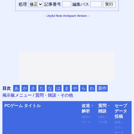
処理
記事番号
編集パス
-
Joyful Note
Antispam Version
-
目次
あ
か
さ
た
な
は
ま
や
ら
わ
新作
掲示板メニュー
/
質問・雑談・その他
PC
ゲーム タイトル
改造・
質問・
セーブ
解析
雑談
データ
投稿
MOD
／
Q&A
／
コード
その他
投稿
／
ダウン
ロード