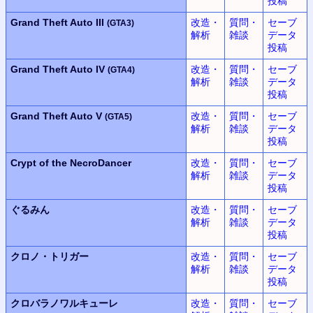
投稿
Grand Theft Auto III
改造・
質問・
セーブ
(GTA3)
解析
雑談
データ
投稿
Grand Theft Auto IV
改造・
質問・
セーブ
(GTA4)
解析
雑談
データ
投稿
Grand Theft Auto V
改造・
質問・
セーブ
(GTA5)
解析
雑談
データ
投稿
Crypt of the NecroDancer
改造・
質問・
セーブ
解析
雑談
データ
投稿
ぐるみん
改造・
質問・
セーブ
解析
雑談
データ
投稿
クロノ・トリガー
改造・
質問・
セーブ
解析
雑談
データ
投稿
クロバラノワルキューレ
改造・
質問・
セーブ