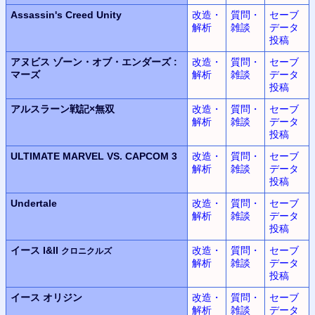
Assassin's Creed Unity
改造・
質問・
セーブ
解析
雑談
データ
投稿
アヌビス
ゾーン・オブ・エンダーズ
:
改造・
質問・
セーブ
マーズ
解析
雑談
データ
投稿
アルスラーン
戦記
×
無双
改造・
質問・
セーブ
解析
雑談
データ
投稿
ULTIMATE MARVEL
VS.
CAPCOM 3
改造・
質問・
セーブ
解析
雑談
データ
投稿
Undertale
改造・
質問・
セーブ
解析
雑談
データ
投稿
イース I&II
改造・
質問・
セーブ
クロニクルズ
解析
雑談
データ
投稿
イース
オリジン
改造・
質問・
セーブ
解析
雑談
データ