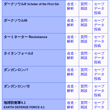
ダークソウルII
改造・
質問・
セーブ
Scholar of the First Sin
解析
雑談
データ
投稿
ダークソウルIII
改造・
質問・
セーブ
解析
雑談
データ
投稿
ターミネーター Resistance
改造・
質問・
セーブ
解析
雑談
データ
投稿
タイタンフォール2
改造・
質問・
セーブ
解析
雑談
データ
投稿
ダンガンロンパ
改造・
質問・
セーブ
解析
雑談
データ
投稿
ダンガンロンパ2
改造・
質問・
セーブ
解析
雑談
データ
投稿
地球防衛軍4.1
改造・
質問・
セーブ
解析
雑談
データ
EARTH DEFENSE FORCE
4.1