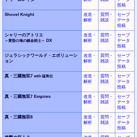
投稿
Shovel Knight
改造・
質問・
セーブ
解析
雑談
データ
投稿
シャリーのアトリエ
改造・
質問・
セーブ
DX
解析
雑談
データ
～黄昏の海の錬金術士～
投稿
ジュラシックワールド・エボリューシ
改造・
質問・
セーブ
ョン
解析
雑談
データ
投稿
真・三國無双7
改造・
質問・
セーブ
with 猛将伝
解析
雑談
データ
投稿
真・三國無双7 Empires
改造・
質問・
セーブ
解析
雑談
データ
投稿
真・三國無双8
改造・
質問・
セーブ
解析
雑談
データ
投稿