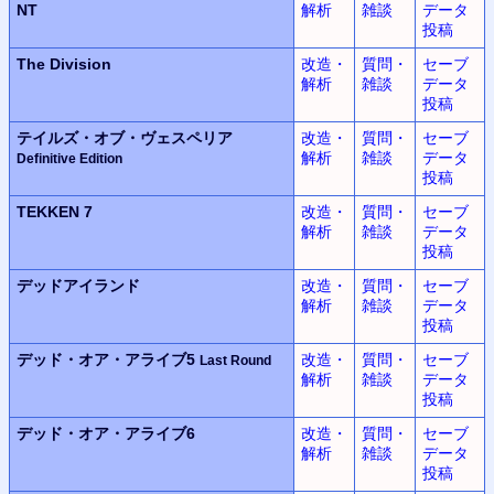
NT
解析
雑談
データ
投稿
The Division
改造・
質問・
セーブ
解析
雑談
データ
投稿
テイルズ・オブ・ヴェスペリア
改造・
質問・
セーブ
解析
雑談
データ
Definitive Edition
投稿
TEKKEN 7
改造・
質問・
セーブ
解析
雑談
データ
投稿
デッドアイランド
改造・
質問・
セーブ
解析
雑談
データ
投稿
デッド・オア・アライブ5
改造・
質問・
セーブ
Last Round
解析
雑談
データ
投稿
デッド・オア・アライブ6
改造・
質問・
セーブ
解析
雑談
データ
投稿