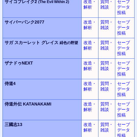
サイコブレイク2
改造・
質問・
セーブ
(The Evil Within 2)
解析
雑談
データ
投稿
サイバーパンク2077
改造・
質問・
セーブ
解析
雑談
データ
投稿
サガ スカーレット グレイス
改造・
質問・
セーブ
緋色の野望
解析
雑談
データ
投稿
ザナドゥNEXT
改造・
質問・
セーブ
解析
雑談
データ
投稿
侍道4
改造・
質問・
セーブ
解析
雑談
データ
投稿
侍道外伝 KATANAKAMI
改造・
質問・
セーブ
解析
雑談
データ
投稿
三國志13
改造・
質問・
セーブ
解析
雑談
データ
投稿