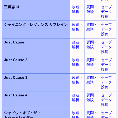
三國志14
改造・
質問・
セーブ
解析
雑談
データ
投稿
シャイニング・レゾナンス
リフレイン
改造・
質問・
セーブ
解析
雑談
データ
投稿
Just Cause
改造・
質問・
セーブ
解析
雑談
データ
投稿
Just Cause 2
改造・
質問・
セーブ
解析
雑談
データ
投稿
Just Cause 3
改造・
質問・
セーブ
解析
雑談
データ
投稿
Just Cause 4
改造・
質問・
セーブ
解析
雑談
データ
投稿
シャドウ・オブ・ザ・
改造・
質問・
セーブ
トゥームレイダー
解析
雑談
データ