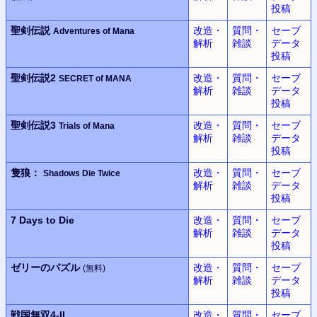
投稿
聖剣伝説
改造・
質問・
セーブ
Adventures of Mana
解析
雑談
データ
投稿
聖剣伝説2
改造・
質問・
セーブ
SECRET of MANA
解析
雑談
データ
投稿
聖剣伝説3
改造・
質問・
セーブ
Trials of Mana
解析
雑談
データ
投稿
隻狼：
改造・
質問・
セーブ
Shadows Die Twice
解析
雑談
データ
投稿
7 Days to Die
改造・
質問・
セーブ
解析
雑談
データ
投稿
ゼリーのパズル
改造・
質問・
セーブ
(無料)
解析
雑談
データ
投稿
戦国無双
4-II
改造・
質問・
セーブ