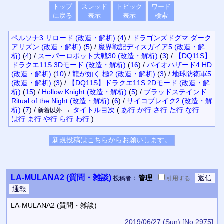
トップ
スレッド
トピック
ワード
に戻る
表示
表示
検索
ペルソナ3 リロード (改造・解析)
(
4
)
/
ドラゴンズドグマ ダーク
アリズン (改造・解析)
(
5
)
/
魔界戦記ディスガイア5 (改造・解
析)
(
4
)
/
スーパーロボット大戦30 (改造・解析)
(
3
)
/
【DQ11S】
ドラクエ11S 3Dモード (改造・解析)
(
16
)
/
バイオハザード4 HD
(改造・解析)
(
10
)
/
龍が如く 極2 (改造・解析)
(
3
)
/
地球防衛軍5
(改造・解析)
(
3
)
/
【DQ11S】ドラクエ11S 2Dモード (改造・解
析)
(
15
)
/
Hollow Knight (改造・解析)
(
5
)
/
ブラッドステインド
Ritual of the Night (改造・解析)
(
6
)
/
サイコブレイク2 (改造・解
析)
(
7
)
/
→
タイトル
目次
(
あ行
か行
さ行
た行
な行
新着以外
は行
ま行
や行
ら行
わ行
)
LA-MULANA2 (質問・雑談)
：
管理
投稿者
引用
する
LA-MULANA2 (質問・雑談)
2019/06/27 (Sun)
[No.2975]