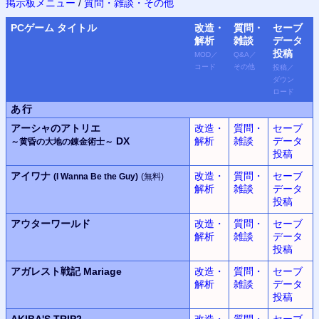
掲示板メニュー
/
質問・雑談・その他
PC
ゲーム タイトル
改造・
質問・
セーブ
解析
雑談
データ
投稿
MOD
／
Q&A
／
コード
その他
投稿
／
ダウン
ロード
あ行
アーシャのアトリエ
改造・
質問・
セーブ
DX
解析
雑談
データ
～黄昏の大地の錬金術士～
投稿
アイワナ
改造・
質問・
セーブ
(I Wanna Be the Guy)
(無料)
解析
雑談
データ
投稿
アウターワールド
改造・
質問・
セーブ
解析
雑談
データ
投稿
アガレスト戦記 Mariage
改造・
質問・
セーブ
解析
雑談
データ
投稿
AKIBA'S TRIP2
改造・
質問・
セーブ