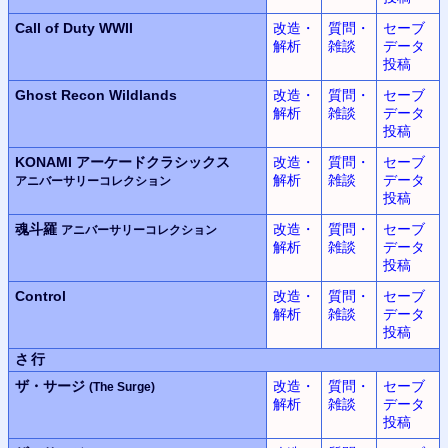
Call of Duty WWII
改造・
質問・
セーブ
解析
雑談
データ
投稿
Ghost Recon Wildlands
改造・
質問・
セーブ
解析
雑談
データ
投稿
KONAMI
アーケードクラシックス
改造・
質問・
セーブ
解析
雑談
データ
アニバーサリーコレクション
投稿
魂斗羅
改造・
質問・
セーブ
アニバーサリーコレクション
解析
雑談
データ
投稿
Control
改造・
質問・
セーブ
解析
雑談
データ
投稿
さ行
ザ・サージ
改造・
質問・
セーブ
(The Surge)
解析
雑談
データ
投稿