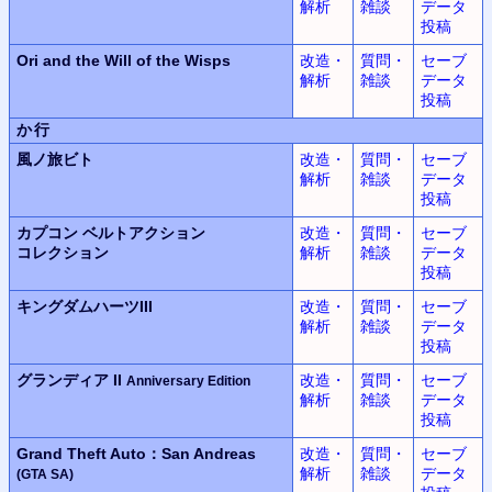
解析
雑談
データ
投稿
Ori and the Will of the Wisps
改造・
質問・
セーブ
解析
雑談
データ
投稿
か行
風ノ旅ビト
改造・
質問・
セーブ
解析
雑談
データ
投稿
カプコン ベルトアクション
改造・
質問・
セーブ
コレクション
解析
雑談
データ
投稿
キングダムハーツIII
改造・
質問・
セーブ
解析
雑談
データ
投稿
グランディア II
改造・
質問・
セーブ
Anniversary Edition
解析
雑談
データ
投稿
Grand Theft Auto：San Andreas
改造・
質問・
セーブ
解析
雑談
データ
(GTA SA)