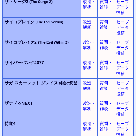
ザ・サージ2
改造・
質問・
セーブ
(The Surge 2)
解析
雑談
データ
投稿
サイコブレイク
改造・
質問・
セーブ
(The Evil Within)
解析
雑談
データ
投稿
サイコブレイク2
改造・
質問・
セーブ
(The Evil Within 2)
解析
雑談
データ
投稿
サイバーパンク2077
改造・
質問・
セーブ
解析
雑談
データ
投稿
サガ スカーレット グレイス
改造・
質問・
セーブ
緋色の野望
解析
雑談
データ
投稿
ザナドゥNEXT
改造・
質問・
セーブ
解析
雑談
データ
投稿
侍道4
改造・
質問・
セーブ
解析
雑談
データ
投稿