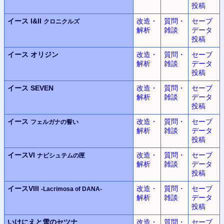
投稿
イース I&II
改造・
質問・
セーブ
クロニクルズ
解析
雑談
データ
投稿
イース
オリジン
改造・
質問・
セーブ
解析
雑談
データ
投稿
イース SEVEN
改造・
質問・
セーブ
解析
雑談
データ
投稿
イース
改造・
質問・
セーブ
フェルガナの誓い
解析
雑談
データ
投稿
イースVI
改造・
質問・
セーブ
ナピシュテムの匣
解析
雑談
データ
投稿
イースVIII
改造・
質問・
セーブ
-Lacrimosa of DANA-
解析
雑談
データ
投稿
いけにえと雪のセツナ
改造・
質問・
セーブ