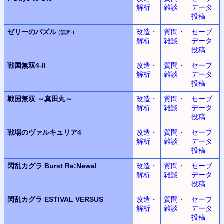
解析
雑談
データ
投稿
ゼリーのパズル
改造・
質問・
セーブ
(無料)
解析
雑談
データ
投稿
戦国無双
4-II
改造・
質問・
セーブ
解析
雑談
データ
投稿
戦国無双
～真田丸～
改造・
質問・
セーブ
解析
雑談
データ
投稿
戦場のヴァルキュリア4
改造・
質問・
セーブ
解析
雑談
データ
投稿
閃乱カグラ
Burst Re:Newal
改造・
質問・
セーブ
解析
雑談
データ
投稿
閃乱カグラ
ESTIVAL VERSUS
改造・
質問・
セーブ
解析
雑談
データ
投稿