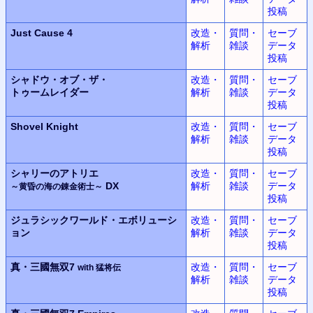
投稿
Just Cause 4
改造・
質問・
セーブ
解析
雑談
データ
投稿
シャドウ・オブ・ザ・
改造・
質問・
セーブ
トゥームレイダー
解析
雑談
データ
投稿
Shovel Knight
改造・
質問・
セーブ
解析
雑談
データ
投稿
シャリーのアトリエ
改造・
質問・
セーブ
DX
解析
雑談
データ
～黄昏の海の錬金術士～
投稿
ジュラシックワールド・エボリューシ
改造・
質問・
セーブ
ョン
解析
雑談
データ
投稿
真・三國無双7
改造・
質問・
セーブ
with 猛将伝
解析
雑談
データ
投稿