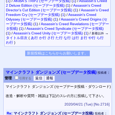
(
1
)
/
AKIBA'S TRIP2 (セーブデータ投稿)
(
1
)
/
Assassin's Creed
2 Deluxe Edition (セーブデータ投稿)
(
1
)
/
Assassin's Creed
Director's Cut Edition (セーブデータ投稿)
(
1
)
/
Assassin's Creed
Freedom Cry (セーブデータ投稿)
(
1
)
/
Assassin's Creed
Odyssey (セーブデータ投稿)
(
1
)
/
Assassin's Creed Origins (セ
ーブデータ投稿)
(
1
)
/
Assassin's Creed Revelations (セーブデー
タ投稿)
(
1
)
/
Assassin's Creed Syndicate (セーブデータ投稿)
(
1
)
/
Assassin's Creed Unity (セーブデータ投稿)
(
1
)
/
→
新着以外
タイトル
目次
(
あ行
か行
さ行
た行
な行
は行
ま行
や行
ら行
わ行
)
マインクラフト ダンジョンズ (セーブデータ投稿)
：
投稿者
管理
引用
する
マインクラフト ダンジョンズ (セーブデータ投稿・ダウンロード)
改造・解析や質問・雑談は下記のスレの方に投稿して下さい。
2020/04/21 (Tue)
[No.2716]
Re:
マインクラフト ダンジョンズ (セーブデータ投稿)
：
投稿者