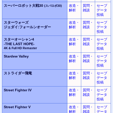
スーパーロボット大戦30
改造・
質問・
セーブ
(スパロボ30)
解析
雑談
データ
投稿
スターウォーズ
改造・
質問・
セーブ
ジェダイ:フォールンオーダー
解析
雑談
データ
投稿
スターオーシャン4
改造・
質問・
セーブ
-THE LAST HOPE-
解析
雑談
データ
4K & Full HD Remaster
投稿
Stardew Valley
改造・
質問・
セーブ
解析
雑談
データ
投稿
ストライダー飛竜
改造・
質問・
セーブ
解析
雑談
データ
投稿
Street Fighter IV
改造・
質問・
セーブ
解析
雑談
データ
投稿
Street Fighter V
改造・
質問・
セーブ
解析
雑談
データ