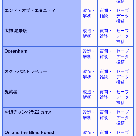
投稿
エンド・オブ・エタニティ
改造・
質問・
セーブ
解析
雑談
データ
投稿
大神
絶景版
改造・
質問・
セーブ
解析
雑談
データ
投稿
Oceanhorn
改造・
質問・
セーブ
解析
雑談
データ
投稿
オクトパストラベラー
改造・
質問・
セーブ
解析
雑談
データ
投稿
鬼武者
改造・
質問・
セーブ
解析
雑談
データ
投稿
お姉チャンバラZ2
改造・
質問・
セーブ
カオス
解析
雑談
データ
投稿
Ori and the Blind Forest
改造・
質問・
セーブ