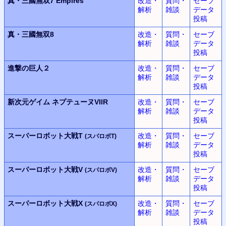
真・三國無双7 Empires
改造・
質問・
セーブ
解析
雑談
データ
投稿
真・三國無双8
改造・
質問・
セーブ
解析
雑談
データ
投稿
進撃の巨人２
改造・
質問・
セーブ
解析
雑談
データ
投稿
新次元ゲイム
ネプテューヌVIIR
改造・
質問・
セーブ
解析
雑談
データ
投稿
スーパーロボット大戦T
改造・
質問・
セーブ
(スパロボT)
解析
雑談
データ
投稿
スーパーロボット大戦V
改造・
質問・
セーブ
(スパロボV)
解析
雑談
データ
投稿
スーパーロボット大戦X
改造・
質問・
セーブ
(スパロボX)
解析
雑談
データ
投稿