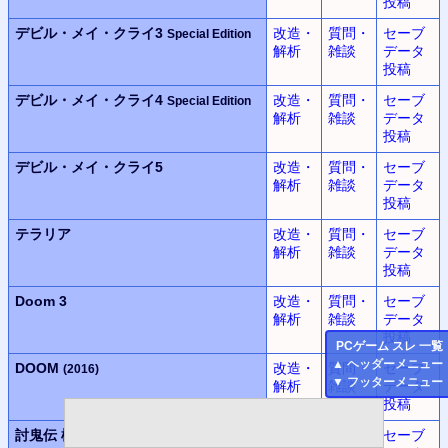
投稿
デビル・メイ・クライ3
改造・
質問・
セーブ
Special Edition
解析
雑談
データ
投稿
デビル・メイ・クライ4
改造・
質問・
セーブ
Special Edition
解析
雑談
データ
投稿
デビル・メイ・クライ5
改造・
質問・
セーブ
解析
雑談
データ
投稿
テラリア
改造・
質問・
セーブ
解析
雑談
データ
投稿
Doom 3
改造・
質問・
セーブ
解析
雑談
データ
投稿
PC
ゲーム スレ 一覧
▲
ヘッダーメニュー
DOOM
改造・
質問・
セーブ
(2016)
▼
フッターメニュー
解析
雑談
データ
投稿
討鬼伝 極
改造・
質問・
セーブ