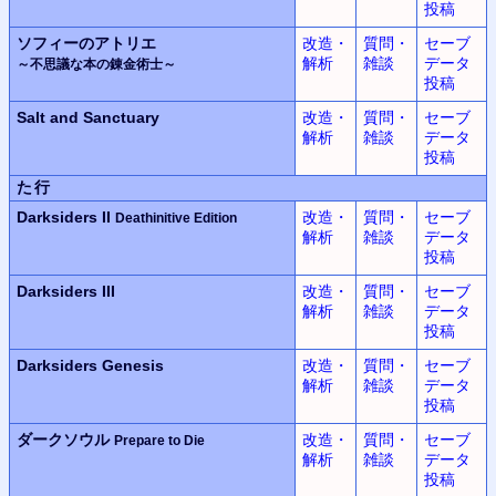
投稿
ソフィーのアトリエ
改造・
質問・
セーブ
解析
雑談
データ
～不思議な本の錬金術士～
投稿
Salt and Sanctuary
改造・
質問・
セーブ
解析
雑談
データ
投稿
た行
Darksiders II
改造・
質問・
セーブ
Deathinitive Edition
解析
雑談
データ
投稿
Darksiders III
改造・
質問・
セーブ
解析
雑談
データ
投稿
Darksiders Genesis
改造・
質問・
セーブ
解析
雑談
データ
投稿
ダークソウル
改造・
質問・
セーブ
Prepare to Die
解析
雑談
データ
投稿