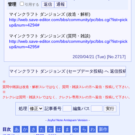
管理
引用
する
マインクラフト ダンジョンズ (改造・解析)
http://web.save-editor.com/bbs/community/pc/bbs.cgi?list=pick
up&num=4294#
マインクラフト ダンジョンズ (質問・雑談)
http://web.save-editor.com/bbs/community/pc/bbs.cgi?list=pick
up&num=4295#
2020/04/21 (Tue)
[No.2717]
※
質問や雑談は改造・解析スレではなく、質問・雑談スレの方へ返信・投稿して下さい。
※
クレクレは質問・雑談スレではなく、クレクレ専用スレの方へ返信・投稿して下さい。
処理
記事番号
編集パス
-
Joyful Note
Antispam Version
-
目次
あ
か
さ
た
な
は
ま
や
ら
わ
新作