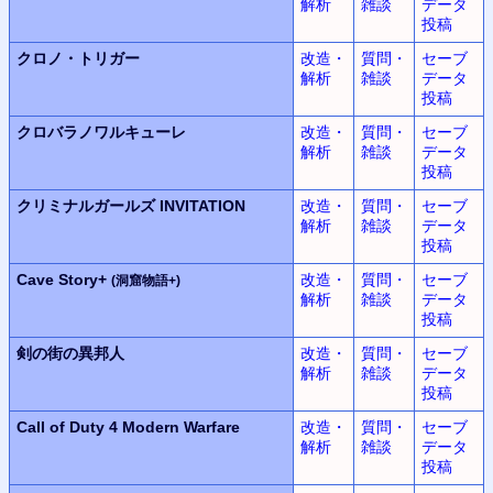
解析
雑談
データ
投稿
クロノ・トリガー
改造・
質問・
セーブ
解析
雑談
データ
投稿
クロバラノワルキューレ
改造・
質問・
セーブ
解析
雑談
データ
投稿
クリミナルガールズ INVITATION
改造・
質問・
セーブ
解析
雑談
データ
投稿
Cave Story+
改造・
質問・
セーブ
(洞窟物語+)
解析
雑談
データ
投稿
剣の街の異邦人
改造・
質問・
セーブ
解析
雑談
データ
投稿
Call of Duty 4
Modern Warfare
改造・
質問・
セーブ
解析
雑談
データ
投稿