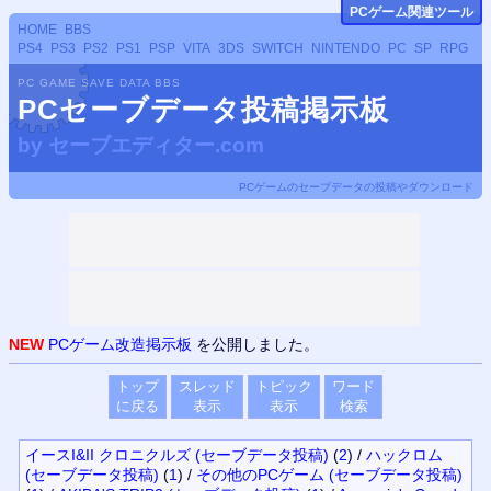
PCゲーム関連ツール
HOME
BBS
PS4
PS3
PS2
PS1
PSP
VITA
3DS
SWITCH
NINTENDO
PC
SP
RPG
PC GAME SAVE DATA BBS
PCセーブデータ投稿掲示板
by
セーブエディター.com
PCゲームのセーブデータの投稿やダウンロード
NEW
PCゲーム改造掲示板
を公開しました。
トップ
スレッド
トピック
ワード
に戻る
表示
表示
検索
イースI&II クロニクルズ (セーブデータ投稿)
(
2
)
/
ハックロム
(セーブデータ投稿)
(
1
)
/
その他のPCゲーム (セーブデータ投稿)