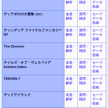
解析
雑談
データ
投稿
ディアボロの大冒険
改造・
質問・
セーブ
(無料)
解析
雑談
データ
投稿
ディシディア
ファイナルファンタジー
改造・
質問・
セーブ
NT
解析
雑談
データ
投稿
The Division
改造・
質問・
セーブ
解析
雑談
データ
投稿
テイルズ・オブ・ヴェスペリア
改造・
質問・
セーブ
解析
雑談
データ
Definitive Edition
投稿
TEKKEN 7
改造・
質問・
セーブ
解析
雑談
データ
投稿
デッドアイランド
改造・
質問・
セーブ
解析
雑談
データ
投稿