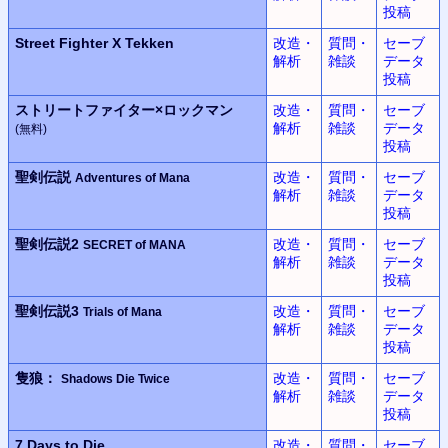
投稿
Street Fighter X Tekken
改造・
質問・
セーブ
解析
雑談
データ
投稿
ストリートファイター×
ロックマン
改造・
質問・
セーブ
解析
雑談
データ
(無料)
投稿
聖剣伝説
改造・
質問・
セーブ
Adventures of Mana
解析
雑談
データ
投稿
聖剣伝説2
改造・
質問・
セーブ
SECRET of MANA
解析
雑談
データ
投稿
聖剣伝説3
改造・
質問・
セーブ
Trials of Mana
解析
雑談
データ
投稿
隻狼：
改造・
質問・
セーブ
Shadows Die Twice
解析
雑談
データ
投稿
7 Days to Die
改造・
質問・
セーブ