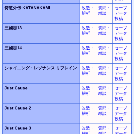
侍道外伝 KATANAKAMI
改造・
質問・
セーブ
解析
雑談
データ
投稿
三國志13
改造・
質問・
セーブ
解析
雑談
データ
投稿
三國志14
改造・
質問・
セーブ
解析
雑談
データ
投稿
シャイニング・レゾナンス
リフレイン
改造・
質問・
セーブ
解析
雑談
データ
投稿
Just Cause
改造・
質問・
セーブ
解析
雑談
データ
投稿
Just Cause 2
改造・
質問・
セーブ
解析
雑談
データ
投稿
Just Cause 3
改造・
質問・
セーブ
解析
雑談
データ