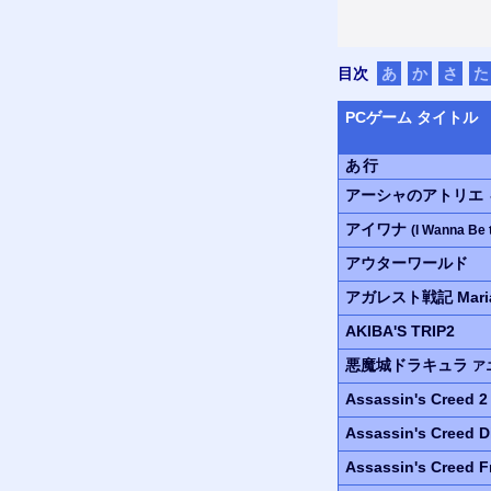
目次
あ
か
さ
た
PC
ゲーム タイトル
あ行
アーシャのアトリエ
アイワナ
(I Wanna Be 
アウターワールド
アガレスト戦記 Mari
AKIBA'S TRIP2
悪魔城ドラキュラ
ア
Assassin's Creed 
Assassin's Creed
D
Assassin's Creed
F