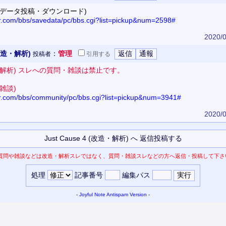
(セーブデータ投稿・ダウンロード)
or.com/bbs/savedata/pc/bbs.cgi?list=pickup&num=2598#
2020/0
(改造・解析)
：
管理
投稿者
引用
する
 (改造・解析) スレへの質問・雑談は禁止です。
・雑談)
tor.com/bbs/community/pc/bbs.cgi?list=pickup&num=3941#
2020/0
質問や雑談などは改造・解析スレではなく、質問・雑談スレなどの方へ返信・投稿して下さ
処理
記事番号
編集パス
-
Joyful Note
Antispam Version
-