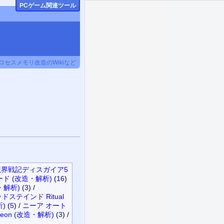
PCゲーム関連ツール
セスメモリ改造のWikiなど
魔界戦記ディスガイア5
ード (改造・解析)
(
16
)
・解析)
(
3
)
/
ドステインド Ritual
)
(
5
)
/
ニーア オート
ungeon (改造・解析)
(
3
)
/