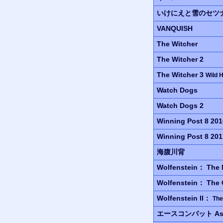
いけにえと雪のセツ
VANQUISH
The Witcher
The Witcher 2
The Witcher 3
Wild 
Watch Dogs
Watch Dogs 2
Winning Post 8 201
Winning Post 8 201
海腹川背
Wolfenstein：
The 
Wolfenstein：
The 
Wolfenstein II：
The
エースコンバット
As