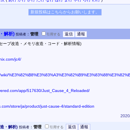
改造・解析)
：
管理
投稿者
引用
する
(MOD・セーブ改造・メモリ改造・コード・解析情報)
nix.com/jc4/
ia.org/wiki/%E3%82%B8%E3%83%A3%E3%82%B9%E3%83%88%E3%82%B3
owered.com/app/517630/Just_Cause_4_Reloaded/
com/store/ja/product/just-cause-4/standard-edition
2020
(改造・解析)
：
管理
投稿者
引用
する