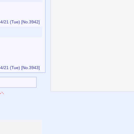
4/21 (Tue)
[No.3942]
4/21 (Tue)
[No.3943]
い。