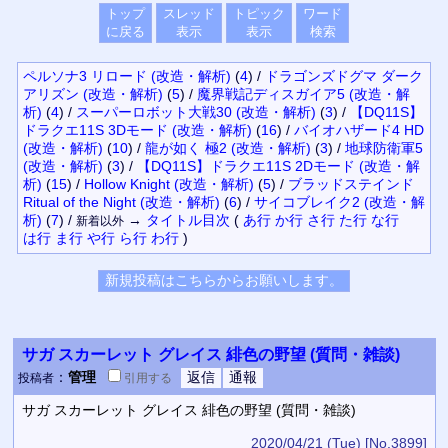
トップ
スレッド
トピック
ワード
に戻る
表示
表示
検索
ペルソナ3 リロード (改造・解析)
(
4
)
/
ドラゴンズドグマ ダーク
アリズン (改造・解析)
(
5
)
/
魔界戦記ディスガイア5 (改造・解
析)
(
4
)
/
スーパーロボット大戦30 (改造・解析)
(
3
)
/
【DQ11S】
ドラクエ11S 3Dモード (改造・解析)
(
16
)
/
バイオハザード4 HD
(改造・解析)
(
10
)
/
龍が如く 極2 (改造・解析)
(
3
)
/
地球防衛軍5
(改造・解析)
(
3
)
/
【DQ11S】ドラクエ11S 2Dモード (改造・解
析)
(
15
)
/
Hollow Knight (改造・解析)
(
5
)
/
ブラッドステインド
Ritual of the Night (改造・解析)
(
6
)
/
サイコブレイク2 (改造・解
析)
(
7
)
/
→
タイトル
目次
(
あ行
か行
さ行
た行
な行
新着以外
は行
ま行
や行
ら行
わ行
)
サガ スカーレット グレイス 緋色の野望 (質問・雑談)
：
管理
投稿者
引用
する
サガ スカーレット グレイス 緋色の野望 (質問・雑談)
2020/04/21 (Tue)
[No.3899]