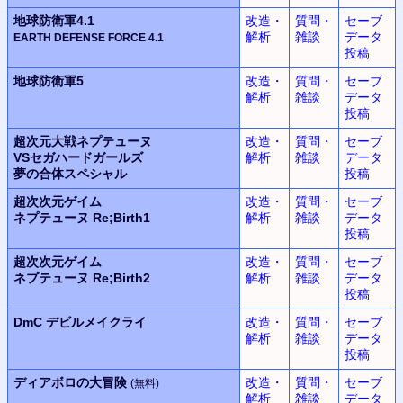
地球防衛軍4.1
改造・
質問・
セーブ
解析
雑談
データ
EARTH DEFENSE FORCE
4.1
投稿
地球防衛軍5
改造・
質問・
セーブ
解析
雑談
データ
投稿
超次元大戦
ネプテューヌ
改造・
質問・
セーブ
VSセガハードガールズ
解析
雑談
データ
夢の合体スペシャル
投稿
超次次元ゲイム
改造・
質問・
セーブ
ネプテューヌ
Re;Birth1
解析
雑談
データ
投稿
超次次元ゲイム
改造・
質問・
セーブ
ネプテューヌ
Re;Birth2
解析
雑談
データ
投稿
DmC
デビルメイクライ
改造・
質問・
セーブ
解析
雑談
データ
投稿
ディアボロの大冒険
改造・
質問・
セーブ
(無料)
解析
雑談
データ