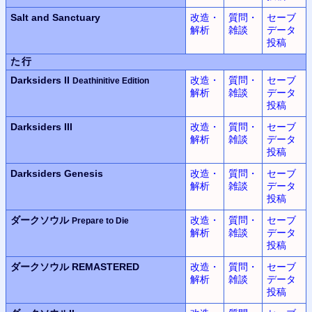
Salt and Sanctuary
改造・
質問・
セーブ
解析
雑談
データ
投稿
た行
Darksiders II
改造・
質問・
セーブ
Deathinitive Edition
解析
雑談
データ
投稿
Darksiders III
改造・
質問・
セーブ
解析
雑談
データ
投稿
Darksiders Genesis
改造・
質問・
セーブ
解析
雑談
データ
投稿
ダークソウル
改造・
質問・
セーブ
Prepare to Die
解析
雑談
データ
投稿
ダークソウル REMASTERED
改造・
質問・
セーブ
解析
雑談
データ
投稿