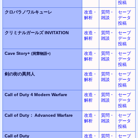
投稿
クロバラノワルキューレ
改造・
質問・
セーブ
解析
雑談
データ
投稿
クリミナルガールズ INVITATION
改造・
質問・
セーブ
解析
雑談
データ
投稿
Cave Story+
改造・
質問・
セーブ
(洞窟物語+)
解析
雑談
データ
投稿
剣の街の異邦人
改造・
質問・
セーブ
解析
雑談
データ
投稿
Call of Duty 4
Modern Warfare
改造・
質問・
セーブ
解析
雑談
データ
投稿
Call of Duty： Advanced Warfare
改造・
質問・
セーブ
解析
雑談
データ
投稿
Call of Duty
改造・
質問・
セーブ