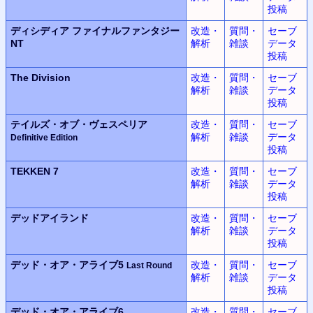
投稿
ディシディア
ファイナルファンタジー
改造・
質問・
セーブ
NT
解析
雑談
データ
投稿
The Division
改造・
質問・
セーブ
解析
雑談
データ
投稿
テイルズ・オブ・ヴェスペリア
改造・
質問・
セーブ
解析
雑談
データ
Definitive Edition
投稿
TEKKEN 7
改造・
質問・
セーブ
解析
雑談
データ
投稿
デッドアイランド
改造・
質問・
セーブ
解析
雑談
データ
投稿
デッド・オア・アライブ5
改造・
質問・
セーブ
Last Round
解析
雑談
データ
投稿
デッド・オア・アライブ6
改造・
質問・
セーブ