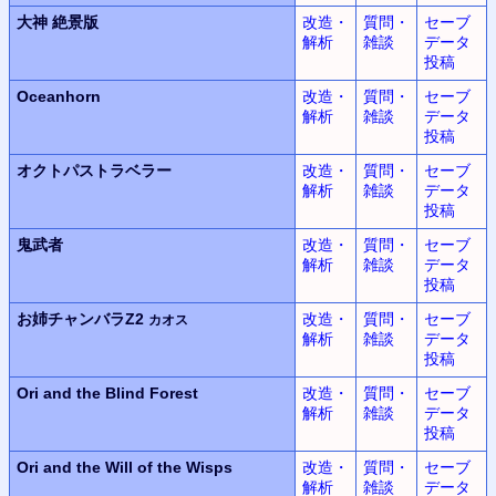
大神
絶景版
改造・
質問・
セーブ
解析
雑談
データ
投稿
Oceanhorn
改造・
質問・
セーブ
解析
雑談
データ
投稿
オクトパストラベラー
改造・
質問・
セーブ
解析
雑談
データ
投稿
鬼武者
改造・
質問・
セーブ
解析
雑談
データ
投稿
お姉チャンバラZ2
改造・
質問・
セーブ
カオス
解析
雑談
データ
投稿
Ori and the Blind Forest
改造・
質問・
セーブ
解析
雑談
データ
投稿
Ori and the Will of the Wisps
改造・
質問・
セーブ
解析
雑談
データ