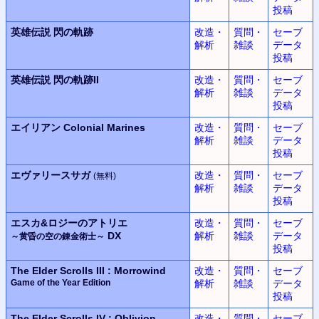
投稿
英雄伝説
閃の軌跡
改造・
質問・
セーブ
解析
雑談
データ
投稿
英雄伝説
閃の軌跡II
改造・
質問・
セーブ
解析
雑談
データ
投稿
エイリアン
Colonial Marines
改造・
質問・
セーブ
解析
雑談
データ
投稿
エヴァリースサガ
改造・
質問・
セーブ
(無料)
解析
雑談
データ
投稿
エスカ&ロジーのアトリエ
改造・
質問・
セーブ
DX
解析
雑談
データ
～黄昏の空の錬金術士～
投稿
The Elder Scrolls III : Morrowind
改造・
質問・
セーブ
Game of the Year Edition
解析
雑談
データ
投稿
The Elder Scrolls IV : Oblivion
改造・
質問・
セーブ