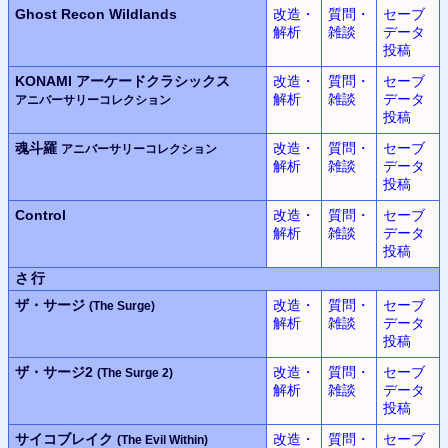
Ghost Recon Wildlands
改造・
質問・
セーブ
解析
雑談
データ
投稿
KONAMI
アーケードクラシックス
改造・
質問・
セーブ
解析
雑談
データ
アニバーサリーコレクション
投稿
魂斗羅
改造・
質問・
セーブ
アニバーサリーコレクション
解析
雑談
データ
投稿
Control
改造・
質問・
セーブ
解析
雑談
データ
投稿
さ行
ザ・サージ
改造・
質問・
セーブ
(The Surge)
解析
雑談
データ
投稿
ザ・サージ2
改造・
質問・
セーブ
(The Surge 2)
解析
雑談
データ
投稿
サイコブレイク
改造・
質問・
セーブ
(The Evil Within)