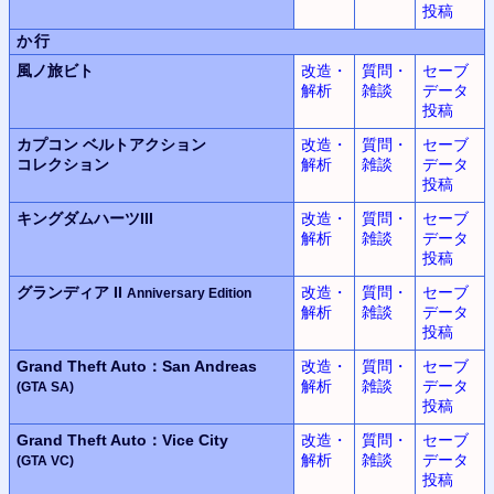
投稿
か行
風ノ旅ビト
改造・
質問・
セーブ
解析
雑談
データ
投稿
カプコン ベルトアクション
改造・
質問・
セーブ
コレクション
解析
雑談
データ
投稿
キングダムハーツIII
改造・
質問・
セーブ
解析
雑談
データ
投稿
グランディア II
改造・
質問・
セーブ
Anniversary Edition
解析
雑談
データ
投稿
Grand Theft Auto：San Andreas
改造・
質問・
セーブ
解析
雑談
データ
(GTA SA)
投稿
Grand Theft Auto：Vice City
改造・
質問・
セーブ
解析
雑談
データ
(GTA VC)
投稿