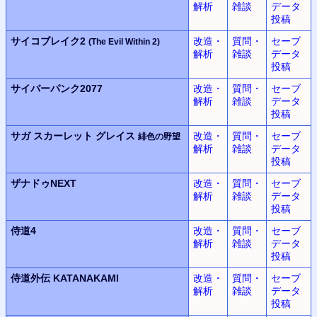
解析
雑談
データ
投稿
サイコブレイク2
改造・
質問・
セーブ
(The Evil Within 2)
解析
雑談
データ
投稿
サイバーパンク2077
改造・
質問・
セーブ
解析
雑談
データ
投稿
サガ スカーレット グレイス
改造・
質問・
セーブ
緋色の野望
解析
雑談
データ
投稿
ザナドゥNEXT
改造・
質問・
セーブ
解析
雑談
データ
投稿
侍道4
改造・
質問・
セーブ
解析
雑談
データ
投稿
侍道外伝 KATANAKAMI
改造・
質問・
セーブ
解析
雑談
データ
投稿