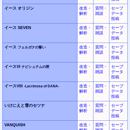
イース
オリジン
改造・
質問・
セーブ
解析
雑談
データ
投稿
イース SEVEN
改造・
質問・
セーブ
解析
雑談
データ
投稿
イース
改造・
質問・
セーブ
フェルガナの誓い
解析
雑談
データ
投稿
イースVI
改造・
質問・
セーブ
ナピシュテムの匣
解析
雑談
データ
投稿
イースVIII
改造・
質問・
セーブ
-Lacrimosa of DANA-
解析
雑談
データ
投稿
いけにえと雪のセツナ
改造・
質問・
セーブ
解析
雑談
データ
投稿
VANQUISH
改造・
質問・
セーブ
解析
雑談
データ