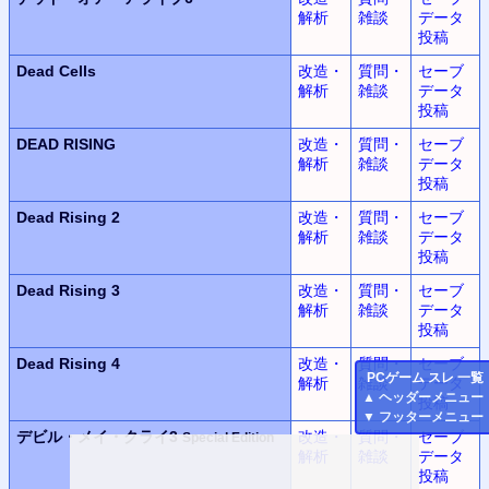
解析
雑談
データ
投稿
Dead Cells
改造・
質問・
セーブ
解析
雑談
データ
投稿
DEAD RISING
改造・
質問・
セーブ
解析
雑談
データ
投稿
Dead Rising 2
改造・
質問・
セーブ
解析
雑談
データ
投稿
Dead Rising 3
改造・
質問・
セーブ
解析
雑談
データ
投稿
Dead Rising 4
改造・
質問・
セーブ
PC
ゲーム スレ 一覧
解析
雑談
データ
▲
ヘッダーメニュー
投稿
▼
フッターメニュー
デビル・メイ・クライ3
改造・
質問・
セーブ
Special Edition
解析
雑談
データ
投稿