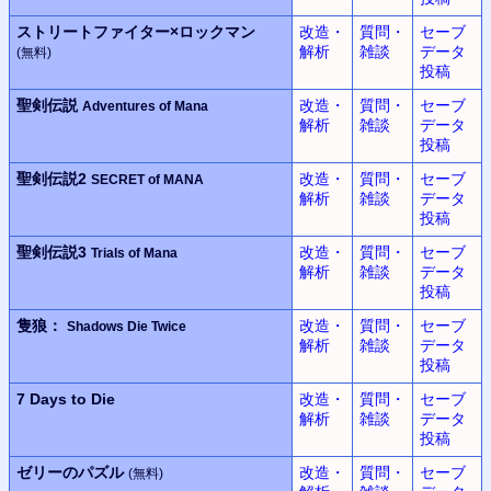
ストリートファイター×
ロックマン
改造・
質問・
セーブ
解析
雑談
データ
(無料)
投稿
聖剣伝説
改造・
質問・
セーブ
Adventures of Mana
解析
雑談
データ
投稿
聖剣伝説2
改造・
質問・
セーブ
SECRET of MANA
解析
雑談
データ
投稿
聖剣伝説3
改造・
質問・
セーブ
Trials of Mana
解析
雑談
データ
投稿
隻狼：
改造・
質問・
セーブ
Shadows Die Twice
解析
雑談
データ
投稿
7 Days to Die
改造・
質問・
セーブ
解析
雑談
データ
投稿
ゼリーのパズル
改造・
質問・
セーブ
(無料)