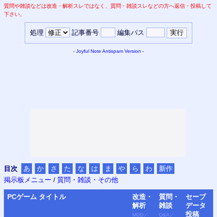
質問や雑談などは改造・解析スレではなく、質問・雑談スレなどの方へ返信・投稿して
下さい。
処理
記事番号
編集パス
-
Joyful Note
Antispam Version
-
目次
あ
か
さ
た
な
は
ま
や
ら
わ
新作
掲示板メニュー
/
質問・雑談・その他
PC
ゲーム タイトル
改造・
質問・
セーブ
解析
雑談
データ
投稿
MOD
／
Q&A
／