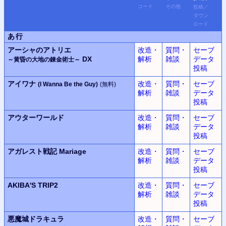
コード
その他
投稿
／
ダウン
ロード
あ行
アーシャのアトリエ
改造・
質問・
セーブ
DX
解析
雑談
データ
～黄昏の大地の錬金術士～
投稿
アイワナ
改造・
質問・
セーブ
(I Wanna Be the Guy)
(無料)
解析
雑談
データ
投稿
アウターワールド
改造・
質問・
セーブ
解析
雑談
データ
投稿
アガレスト戦記 Mariage
改造・
質問・
セーブ
解析
雑談
データ
投稿
AKIBA'S TRIP2
改造・
質問・
セーブ
解析
雑談
データ
投稿
悪魔城ドラキュラ
改造・
質問・
セーブ