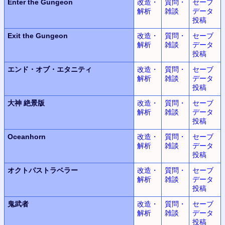
Enter the Gungeon
改造・
質問・
セーブ
解析
雑談
データ
投稿
Exit the Gungeon
改造・
質問・
セーブ
解析
雑談
データ
投稿
エンド・オブ・エタニティ
改造・
質問・
セーブ
解析
雑談
データ
投稿
大神
絶景版
改造・
質問・
セーブ
解析
雑談
データ
投稿
Oceanhorn
改造・
質問・
セーブ
解析
雑談
データ
投稿
オクトパストラベラー
改造・
質問・
セーブ
解析
雑談
データ
投稿
鬼武者
改造・
質問・
セーブ
解析
雑談
データ
投稿