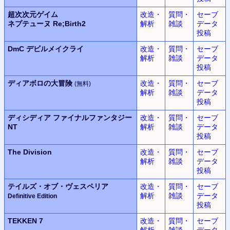
超次次元ゲイム
改造・
質問・
セーブ
ネプテューヌ
Re;Birth2
解析
雑談
データ
投稿
DmC
デビルメイクライ
改造・
質問・
セーブ
解析
雑談
データ
投稿
ディアボロの大冒険
改造・
質問・
セーブ
(無料)
解析
雑談
データ
投稿
ディシディア
ファイナルファンタジー
改造・
質問・
セーブ
NT
解析
雑談
データ
投稿
The Division
改造・
質問・
セーブ
解析
雑談
データ
投稿
テイルズ・オブ・ヴェスペリア
改造・
質問・
セーブ
解析
雑談
データ
Definitive Edition
投稿
TEKKEN 7
改造・
質問・
セーブ
解析
雑談
データ