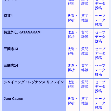
解析
雑談
データ
投稿
侍道4
改造・
質問・
セーブ
解析
雑談
データ
投稿
侍道外伝 KATANAKAMI
改造・
質問・
セーブ
解析
雑談
データ
投稿
三國志13
改造・
質問・
セーブ
解析
雑談
データ
投稿
三國志14
改造・
質問・
セーブ
解析
雑談
データ
投稿
シャイニング・レゾナンス
リフレイン
改造・
質問・
セーブ
解析
雑談
データ
投稿
Just Cause
改造・
質問・
セーブ
解析
雑談
データ
投稿