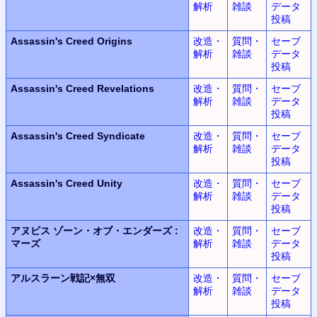
解析
雑談
データ
投稿
Assassin's Creed Origins
改造・
質問・
セーブ
解析
雑談
データ
投稿
Assassin's Creed Revelations
改造・
質問・
セーブ
解析
雑談
データ
投稿
Assassin's Creed Syndicate
改造・
質問・
セーブ
解析
雑談
データ
投稿
Assassin's Creed Unity
改造・
質問・
セーブ
解析
雑談
データ
投稿
アヌビス
ゾーン・オブ・エンダーズ
:
改造・
質問・
セーブ
マーズ
解析
雑談
データ
投稿
アルスラーン
戦記
×
無双
改造・
質問・
セーブ
解析
雑談
データ
投稿