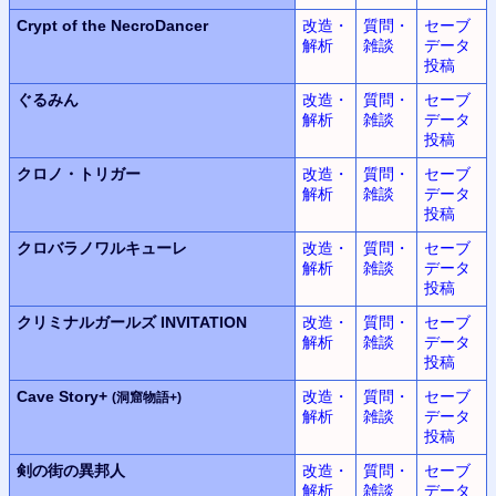
Crypt of the NecroDancer
改造・
質問・
セーブ
解析
雑談
データ
投稿
ぐるみん
改造・
質問・
セーブ
解析
雑談
データ
投稿
クロノ・トリガー
改造・
質問・
セーブ
解析
雑談
データ
投稿
クロバラノワルキューレ
改造・
質問・
セーブ
解析
雑談
データ
投稿
クリミナルガールズ INVITATION
改造・
質問・
セーブ
解析
雑談
データ
投稿
Cave Story+
改造・
質問・
セーブ
(洞窟物語+)
解析
雑談
データ
投稿
剣の街の異邦人
改造・
質問・
セーブ
解析
雑談
データ