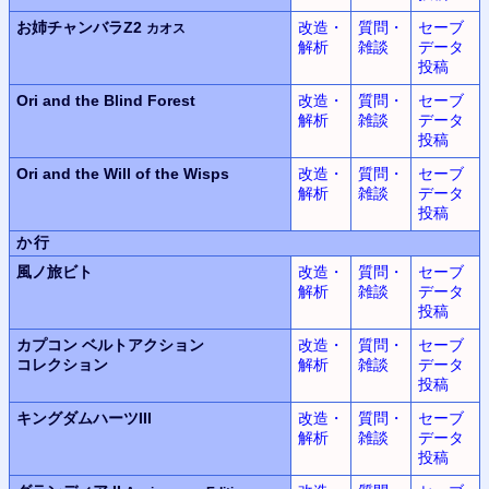
お姉チャンバラZ2
改造・
質問・
セーブ
カオス
解析
雑談
データ
投稿
Ori and the Blind Forest
改造・
質問・
セーブ
解析
雑談
データ
投稿
Ori and the Will of the Wisps
改造・
質問・
セーブ
解析
雑談
データ
投稿
か行
風ノ旅ビト
改造・
質問・
セーブ
解析
雑談
データ
投稿
カプコン ベルトアクション
改造・
質問・
セーブ
コレクション
解析
雑談
データ
投稿
キングダムハーツIII
改造・
質問・
セーブ
解析
雑談
データ
投稿