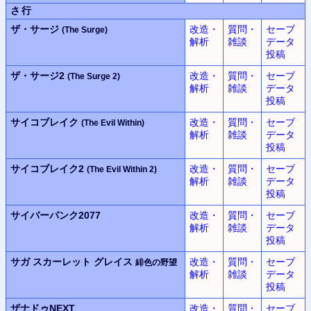
さ行
ザ・サージ
改造・
質問・
セーブ
(The Surge)
解析
雑談
データ
投稿
ザ・サージ2
改造・
質問・
セーブ
(The Surge 2)
解析
雑談
データ
投稿
サイコブレイク
改造・
質問・
セーブ
(The Evil Within)
解析
雑談
データ
投稿
サイコブレイク2
改造・
質問・
セーブ
(The Evil Within 2)
解析
雑談
データ
投稿
サイバーパンク2077
改造・
質問・
セーブ
解析
雑談
データ
投稿
サガ スカーレット グレイス
改造・
質問・
セーブ
緋色の野望
解析
雑談
データ
投稿
ザナドゥNEXT
改造・
質問・
セーブ