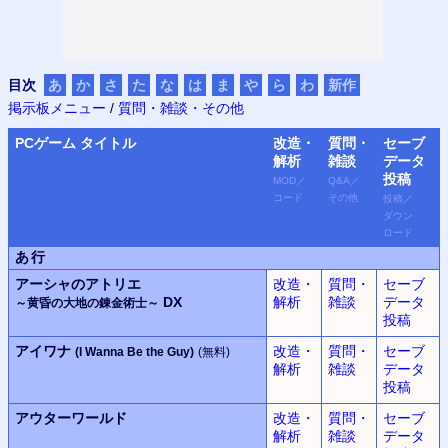
目次
あ
か
さ
た
な
は
ま
や
ら
わ
新作
掲示板メニュー
/
質問・雑談・その他
PC
ゲーム タイトル
改造・
質問・
セーブ
解析
雑談
データ
投稿
MOD
／
Q&A
／
コード
その他
投稿
／
ダウン
ロード
あ行
アーシャのアトリエ
改造・
質問・
セーブ
DX
解析
雑談
データ
～黄昏の大地の錬金術士～
投稿
アイワナ
改造・
質問・
セーブ
(I Wanna Be the Guy)
(無料)
解析
雑談
データ
投稿
アウターワールド
改造・
質問・
セーブ
解析
雑談
データ