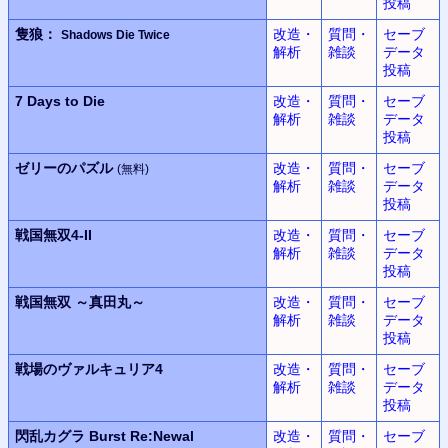
投稿
隻狼：
改造・
質問・
セーブ
Shadows Die Twice
解析
雑談
データ
投稿
7 Days to Die
改造・
質問・
セーブ
解析
雑談
データ
投稿
ゼリーのパズル
改造・
質問・
セーブ
(無料)
解析
雑談
データ
投稿
戦国無双
4-II
改造・
質問・
セーブ
解析
雑談
データ
投稿
戦国無双
～真田丸～
改造・
質問・
セーブ
解析
雑談
データ
投稿
戦場のヴァルキュリア4
改造・
質問・
セーブ
解析
雑談
データ
投稿
閃乱カグラ
Burst Re:Newal
改造・
質問・
セーブ