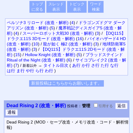
トップ
スレッド
トピック
ワード
に戻る
表示
表示
検索
ペルソナ3 リロード (改造・解析)
(
4
)
/
ドラゴンズドグマ ダーク
アリズン (改造・解析)
(
5
)
/
魔界戦記ディスガイア5 (改造・解
析)
(
4
)
/
スーパーロボット大戦30 (改造・解析)
(
3
)
/
【DQ11S】
ドラクエ11S 3Dモード (改造・解析)
(
16
)
/
バイオハザード4 HD
(改造・解析)
(
10
)
/
龍が如く 極2 (改造・解析)
(
3
)
/
地球防衛軍5
(改造・解析)
(
3
)
/
【DQ11S】ドラクエ11S 2Dモード (改造・解
析)
(
15
)
/
Hollow Knight (改造・解析)
(
5
)
/
ブラッドステインド
Ritual of the Night (改造・解析)
(
6
)
/
サイコブレイク2 (改造・解
析)
(
7
)
/
→
タイトル
目次
(
あ行
か行
さ行
た行
な行
新着以外
は行
ま行
や行
ら行
わ行
)
Dead Rising 2 (改造・解析)
：
管理
投稿者
引用
する
Dead Rising 2 (MOD・セーブ改造・メモリ改造・コード・解析情
報)