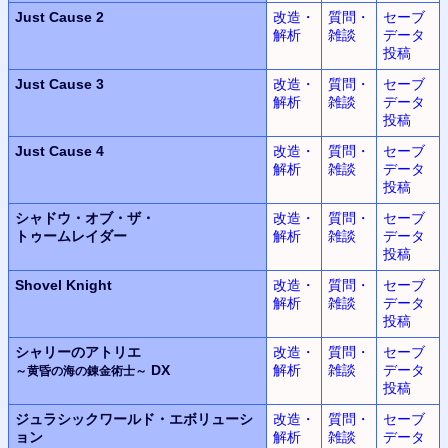
Just Cause 2
改造・
質問・
セーブ
解析
雑談
データ
投稿
Just Cause 3
改造・
質問・
セーブ
解析
雑談
データ
投稿
Just Cause 4
改造・
質問・
セーブ
解析
雑談
データ
投稿
シャドウ・オブ・ザ・
改造・
質問・
セーブ
トゥームレイダー
解析
雑談
データ
投稿
Shovel Knight
改造・
質問・
セーブ
解析
雑談
データ
投稿
シャリーのアトリエ
改造・
質問・
セーブ
DX
解析
雑談
データ
～黄昏の海の錬金術士～
投稿
ジュラシックワールド・エボリューシ
改造・
質問・
セーブ
ョン
解析
雑談
データ