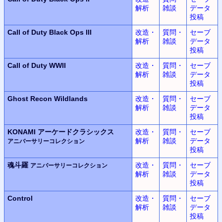
解析
雑談
データ
投稿
Call of Duty
Black Ops III
改造・
質問・
セーブ
解析
雑談
データ
投稿
Call of Duty WWII
改造・
質問・
セーブ
解析
雑談
データ
投稿
Ghost Recon Wildlands
改造・
質問・
セーブ
解析
雑談
データ
投稿
KONAMI
アーケードクラシックス
改造・
質問・
セーブ
解析
雑談
データ
アニバーサリーコレクション
投稿
魂斗羅
改造・
質問・
セーブ
アニバーサリーコレクション
解析
雑談
データ
投稿
Control
改造・
質問・
セーブ
解析
雑談
データ
投稿