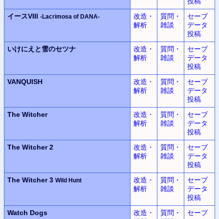
投稿
イースVIII
改造・
質問・
セーブ
-Lacrimosa of DANA-
解析
雑談
データ
投稿
いけにえと雪のセツナ
改造・
質問・
セーブ
解析
雑談
データ
投稿
VANQUISH
改造・
質問・
セーブ
解析
雑談
データ
投稿
The Witcher
改造・
質問・
セーブ
解析
雑談
データ
投稿
The Witcher 2
改造・
質問・
セーブ
解析
雑談
データ
投稿
The Witcher 3
改造・
質問・
セーブ
Wild Hunt
解析
雑談
データ
投稿
Watch Dogs
改造・
質問・
セーブ