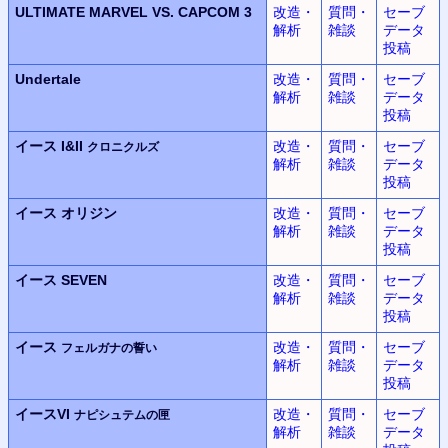
ULTIMATE MARVEL
VS.
CAPCOM 3
改造・
質問・
セーブ
解析
雑談
データ
投稿
Undertale
改造・
質問・
セーブ
解析
雑談
データ
投稿
イース I&II
改造・
質問・
セーブ
クロニクルズ
解析
雑談
データ
投稿
イース
オリジン
改造・
質問・
セーブ
解析
雑談
データ
投稿
イース SEVEN
改造・
質問・
セーブ
解析
雑談
データ
投稿
イース
改造・
質問・
セーブ
フェルガナの誓い
解析
雑談
データ
投稿
イースVI
改造・
質問・
セーブ
ナピシュテムの匣
解析
雑談
データ