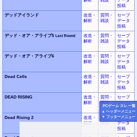
投稿
デッドアイランド
改造・
質問・
セーブ
解析
雑談
データ
投稿
デッド・オア・アライブ5
改造・
質問・
セーブ
Last Round
解析
雑談
データ
投稿
デッド・オア・アライブ6
改造・
質問・
セーブ
解析
雑談
データ
投稿
Dead Cells
改造・
質問・
セーブ
解析
雑談
データ
投稿
DEAD RISING
改造・
質問・
セーブ
解析
雑談
データ
PC
ゲーム スレ 一覧
投稿
▲
ヘッダーメニュー
▼
フッターメニュー
Dead Rising 2
改造・
質問・
セーブ
解析
雑談
データ
投稿