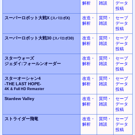
解析
雑談
データ
投稿
スーパーロボット大戦X
改造・
質問・
セーブ
(スパロボX)
解析
雑談
データ
投稿
スーパーロボット大戦30
改造・
質問・
セーブ
(スパロボ30)
解析
雑談
データ
投稿
スターウォーズ
改造・
質問・
セーブ
ジェダイ:フォールンオーダー
解析
雑談
データ
投稿
スターオーシャン4
改造・
質問・
セーブ
-THE LAST HOPE-
解析
雑談
データ
4K & Full HD Remaster
投稿
Stardew Valley
改造・
質問・
セーブ
解析
雑談
データ
投稿
ストライダー飛竜
改造・
質問・
セーブ
解析
雑談
データ
投稿