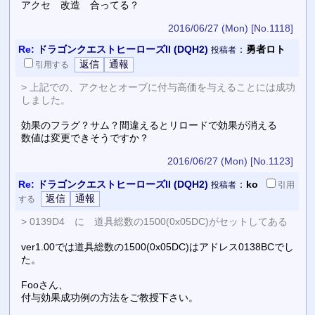
アクセ 改造 合ってる？
2016/06/27 (Mon)
[No.1118]
Re:
ドラゴンクエストヒーローズII (DQH2)
：
勇者ロト
投稿者
引用
する
> 上記での、アクセとオーブに付与高価を与えることには成功
しました。
効果のフラグ？サム？間違えるとリロードで効果が消える
数値は変更できそうですか？
2016/06/27 (Mon)
[No.1123]
Re:
ドラゴンクエストヒーローズII (DQH2)
：
ko
投稿者
引用
する
> 0139D4 に 道具総数の1500(0x05DC)がセットしてある
ver1.00では道具総数の1500(0x05DC)はアドレス0138BCでし
た。
Fooさん、
付与効果成功例の方法をご教授下さい。