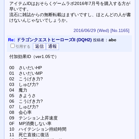
アイテムIDはおそらくゲームラボ2016年7月号を購入する方が
早いです。
流石に雑誌からの無断転載はまずいですし、ほとんどの人が書
けないんじゃないでしょうか。
2016/06/29 (Wed)
[No.1165]
Re:
ドラゴンクエストヒーローズII (DQH2)
：
abc
投稿者
引用
する
付加効果ID（ver1.05で）
00 さいだいHP
01 さいだいMP
02 こうげき力?
03 しゅび力?
04 魔力
05 きようさ
06 こうげき力?
07 しゅび力?
08 会心率
09 テンション上昇速度
0F MP消費しない率
10 ハイテンション持続時間
11 死亡直後に復活