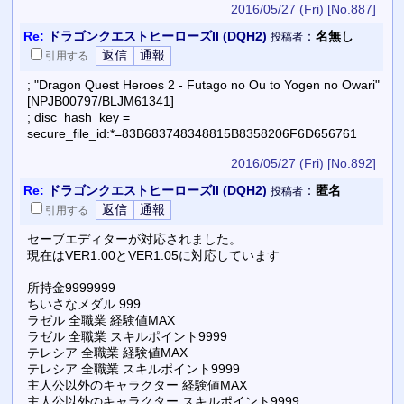
2016/05/27 (Fri)
[No.887]
Re:
ドラゴンクエストヒーローズII (DQH2)
：
名無し
投稿者
引用
する
; "Dragon Quest Heroes 2 - Futago no Ou to Yogen no Owari"
[NPJB00797/BLJM61341]
; disc_hash_key =
secure_file_id:*=83B683748348815B8358206F6D656761
2016/05/27 (Fri)
[No.892]
Re:
ドラゴンクエストヒーローズII (DQH2)
：
匿名
投稿者
引用
する
セーブエディターが対応されました。
現在はVER1.00とVER1.05に対応しています
所持金9999999
ちいさなメダル 999
ラゼル 全職業 経験値MAX
ラゼル 全職業 スキルポイント9999
テレシア 全職業 経験値MAX
テレシア 全職業 スキルポイント9999
主人公以外のキャラクター 経験値MAX
主人公以外のキャラクター スキルポイント9999