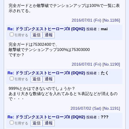
完全ガードとか敵撃破でテンションアップは100%で一覧に表
示されてる。
2016/07/01 (Fri)
[No.1186]
Re:
ドラゴンクエストヒーローズII (DQH2)
：
mai
投稿者
引用
する
完全ガードは75302400で、
敵撃破でテンションアップ100%は75303000
ですか？
2016/07/01 (Fri)
[No.1190]
Re:
ドラゴンクエストヒーローズII (DQH2)
：
たく
投稿者
引用
する
999%とかはできないのでしょうか？
あまり大きな数値などを入れてみると％表記などが消えるの
で・・・
2016/07/02 (Sat)
[No.1191]
Re:
ドラゴンクエストヒーローズII (DQH2)
：
???
投稿者
引用
する