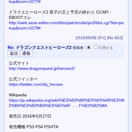
kup&num=1077#
ドラクエヒーローズ2 双子の王と予言の終わり CCAPI・
EBOOTスレ
http://web.save-editor.com/bbs/patchcode/ps3/bbs.cgi?list=pic
kup&num=1079#
2016/05/06 (Fri)
[No.652]
Re:
ドラゴンクエストヒーローズ2
：
K
投稿者
引用
する
公式サイト
http://www.dragonquest.jp/heroes2/
公式ツイッター
https://twitter.com/dq_heroes
Wikipedia
https://ja.wikipedia.org/wiki/%E3%83%89%E3%83%A9%E3%8
2%B4%E3%83%B3%E3%82%AF ..... F%E3%82%8A
発売日 2016年5月27日
発売機種 PS3 PS4 PSVITA