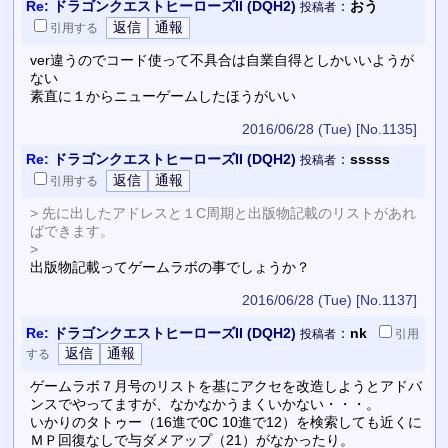
Re:
ドラゴンクエストヒーローズII (DQH2)
：
おう
投稿者
引用
する
ver違うのでコード使って不具合は自業自得としかいいようが
ない
素直に１からニューゲームしたほうがいい
2016/06/28 (Tue)
[No.1135]
Re:
ドラゴンクエストヒーローズII (DQH2)
：
sssss
投稿者
引用
する
> 先に出したアドレスと１C周期と出版物記載のリストがあれ
ばできます。
>
出版物記載ってゲームラボの事でしょうか？
2016/06/28 (Tue)
[No.1137]
Re:
ドラゴンクエストヒーローズII (DQH2)
：
nk
投稿者
引用
する
ゲームラボ７月号のリストを基にアクセを改造しようとアドバ
ンスでやってますが、なかなかうまくいかない・・・。
いかりのタトゥー（16進で0C 10進で12）を検索しても近くに
ＭＰ回復なしで与ダメアップ（21）がなかったり。