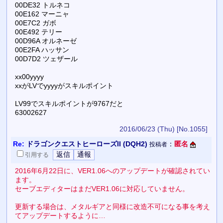
00DE32 トルネコ
00E162 マーニャ
00E7C2 ガボ
00E492 テリー
00D96A オルネーゼ
00E2FA ハッサン
00D7D2 ツェザール
xx00yyyy
xxがLVでyyyyがスキルポイント
LV99でスキルポイントが9767だと
63002627
2016/06/23 (Thu)
[No.1055]
Re:
ドラゴンクエストヒーローズII (DQH2)
：
匿名
投稿者
引用
する
2016年6月22日に、VER1.06へのアップデートが確認されてい
ます。
セーブエディターはまだVER1.06に対応していません。
更新する場合は、メタルギアと同様に改造不可になる事を考え
てアップデートするように…