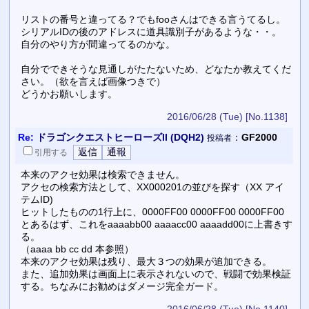
リストの番号と違ってる？でもfooさんはできる言うてるし。
シリアルIDの後のアドレスに道具識別子があるような・・。
自分のやり方が間違ってるのかな。
自分でできそうな見通しがたたないため、どなたか教えてくだ
さい。（欲を言えば画像つきで）
どうかお願いします。
2016/06/28 (Tue)
[No.1138]
Re:
ドラゴンクエストヒーローズII (DQH2)
：
GF2000
投稿者
引用
する
本来のアクセ効果は検索できません。
アクセの検索方法として、XX000201の並びを探す（XX アイ
テムID)
ヒットしたものの1行上に、0000FF00 0000FF00 0000FF00
とあるはず、これをaaaabb00 aaaacc00 aaaadd00に上書きす
る。
（aaaa bb cc dd 本参照）
本来のアクセ効果は残り、最大３つの効果が追加できる。
また、追加効果は画面上に表示されないので、戦闘で効果検証
する。ちなみにお勧めはダメージ完全ガード。
2016/06/28 (Tue)
[No.1140]