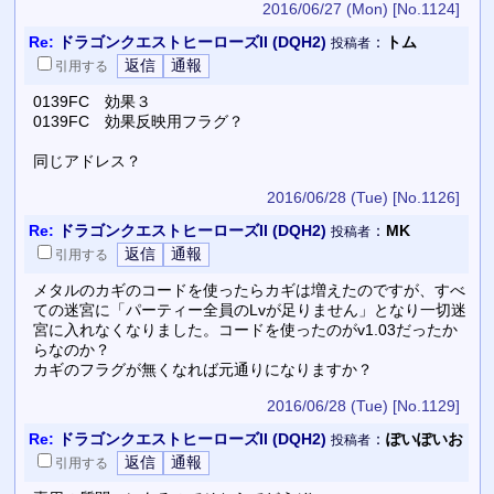
2016/06/27 (Mon)
[No.1124]
Re:
ドラゴンクエストヒーローズII (DQH2)
：
トム
投稿者
引用
する
0139FC 効果３
0139FC 効果反映用フラグ？
同じアドレス？
2016/06/28 (Tue)
[No.1126]
Re:
ドラゴンクエストヒーローズII (DQH2)
：
MK
投稿者
引用
する
メタルのカギのコードを使ったらカギは増えたのですが、すべ
ての迷宮に「パーティー全員のLvが足りません」となり一切迷
宮に入れなくなりました。コードを使ったのがv1.03だったか
らなのか？
カギのフラグが無くなれば元通りになりますか？
2016/06/28 (Tue)
[No.1129]
Re:
ドラゴンクエストヒーローズII (DQH2)
：
ぽいぽいお
投稿者
引用
する