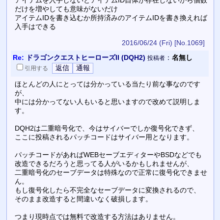
だけを増やしても意味がないだけ
アイテムIDを書き込むか所持済みのアイテムIDを書き換えれば
入手はできる
2016/06/24 (Fri)
[No.1069]
Re:
ドラゴンクエストヒーローズII (DQH2)
：
名無し
投稿者
引用
する
ほとんどの人にとっては分かっている当たり前な事なのです
が、
中には分かってない人もいると思いますので改めて説明しま
す。
DQH2は二重暗号化で、今はサイバーでしか復号化できず、
ここに投稿されるパッチコードはサイバー用となります。
パッチコードがあればWEBセーブエディターやBSDなどでも
改造できるだろうと思ってる人がいるかもしれませんが、
二重暗号化のセーブデータは特殊なので正常に復号化できませ
ん。
もし復号化したら不完全なセーブデータに変換されるので、
そのまま改造すると間違いなく破損します。
つまり現時点では無料で改造する方法はありません。