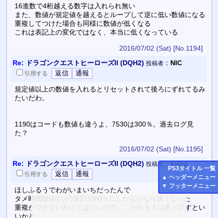
16進数で4桁越える数字は入れられ無い
また、数値が規定値を越えるとループして逆に低い数値になる
重複してつけた場合も同様に数値が低くなる
これは表記上の変化ではなく、本当に低くなっている
2016/07/02 (Sat)
[No.1194]
Re:
ドラゴンクエストヒーローズII (DQH2)
：
NIC
投稿者
引用
する
規定値以上の数値を入れるとリセットされて後ろにずれてるみ
たいだわ。
1190はコードも数値も違うよ、7530は300％。過去ログ見
た？
2016/07/02 (Sat)
[No.1195]
Re:
ドラゴンクエストヒーローズII (DQH2)
：
kaizo
投稿者
PS3
タイトル 一覧
引用
する
▲
ヘッダーメニュー
▼
フッターメニュー
ほしふるうでわがいまいちだったんで
タメ時間短縮3つの表記1000％にしたらかなり速くなった
重複ができないわけではないので、こだわる人は色々試すとい
いかと