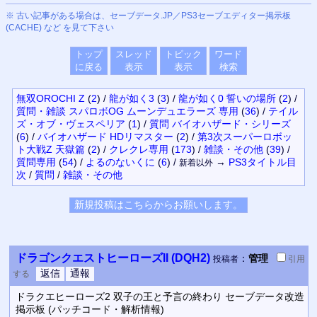
※ 古い記事がある場合は、セーブデータ.JP／
PS3
セーブエディター掲示板
(CACHE) など を見て下さい
トップ
スレッド
トピック
ワード
に戻る
表示
表示
検索
無双OROCHI Z
(
2
)
/
龍が如く3
(
3
)
/
龍が如く0 誓いの場所
(
2
)
/
質問・雑談 スパロボOG ムーンデュエラーズ 専用
(
36
)
/
テイル
ズ・オブ・ヴェスペリア
(
1
)
/
質問 バイオハザード・シリーズ
(
6
)
/
バイオハザード HDリマスター
(
2
)
/
第3次スーパーロボッ
ト大戦Z 天獄篇
(
2
)
/
クレクレ専用
(
173
)
/
雑談・その他
(
39
)
/
質問専用
(
54
)
/
よるのないくに
(
6
)
/
→
PS3
タイトル目
新着以外
次
/
質問
/
雑談・その他
ドラゴンクエストヒーローズII (DQH2)
：
管理
投稿者
引用
する
ドラクエヒーローズ2 双子の王と予言の終わり セーブデータ改造
掲示板 (パッチコード・解析情報)