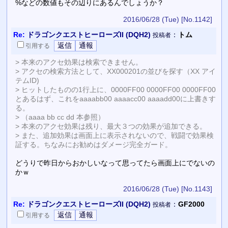
%などの数値もその辺りにあるんでしょうか？
2016/06/28 (Tue)
[No.1142]
Re:
ドラゴンクエストヒーローズII (DQH2)
：
トム
投稿者
引用
する
> 本来のアクセ効果は検索できません。
> アクセの検索方法として、XX000201の並びを探す（XX アイ
テムID)
> ヒットしたものの1行上に、0000FF00 0000FF00 0000FF00
とあるはず、これをaaaabb00 aaaacc00 aaaadd00に上書きす
る。
> （aaaa bb cc dd 本参照）
> 本来のアクセ効果は残り、最大３つの効果が追加できる。
> また、追加効果は画面上に表示されないので、戦闘で効果検
証する。ちなみにお勧めはダメージ完全ガード。
どうりで昨日からおかしいなって思ってたら画面上にでないの
かｗ
2016/06/28 (Tue)
[No.1143]
Re:
ドラゴンクエストヒーローズII (DQH2)
：
GF2000
投稿者
引用
する