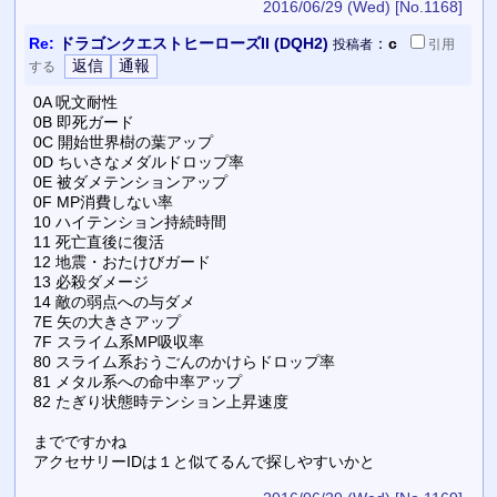
2016/06/29 (Wed)
[No.1168]
Re:
ドラゴンクエストヒーローズII (DQH2)
：
c
投稿者
引用
する
0A 呪文耐性
0B 即死ガード
0C 開始世界樹の葉アップ
0D ちいさなメダルドロップ率
0E 被ダメテンションアップ
0F MP消費しない率
10 ハイテンション持続時間
11 死亡直後に復活
12 地震・おたけびガード
13 必殺ダメージ
14 敵の弱点への与ダメ
7E 矢の大きさアップ
7F スライム系MP吸収率
80 スライム系おうごんのかけらドロップ率
81 メタル系への命中率アップ
82 たぎり状態時テンション上昇速度
までですかね
アクセサリーIDは１と似てるんで探しやすいかと