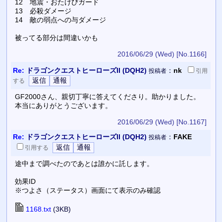
12 地震・おたけびガード
13 必殺ダメージ
14 敵の弱点への与ダメージ
被ってる部分は間違いかも
2016/06/29 (Wed)
[No.1166]
Re:
ドラゴンクエストヒーローズII (DQH2)
：
nk
投稿者
引用
する
GF2000さん、親切丁寧に答えてくださり。助かりました。
本当にありがとうございます。
2016/06/29 (Wed)
[No.1167]
Re:
ドラゴンクエストヒーローズII (DQH2)
：
FAKE
投稿者
引用
する
途中まで調べたのであとは誰かに託します。
効果ID
※つよさ（ステータス）画面にて表示のみ確認
1168.txt
(3KB)