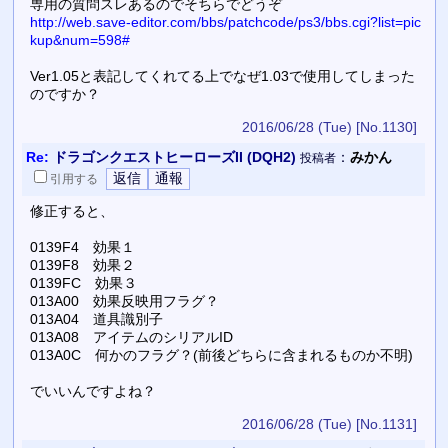
専用の質問スレあるのでそちらでどうぞ
http://web.save-editor.com/bbs/patchcode/ps3/bbs.cgi?list=pic
kup&num=598#
Ver1.05と表記してくれてる上でなぜ1.03で使用してしまった
のですか？
2016/06/28 (Tue)
[No.1130]
Re:
ドラゴンクエストヒーローズII (DQH2)
：
みかん
投稿者
引用
する
修正すると、
0139F4 効果１
0139F8 効果２
0139FC 効果３
013A00 効果反映用フラグ？
013A04 道具識別子
013A08 アイテムのシリアルID
013A0C 何かのフラグ？(前後どちらに含まれるものか不明)
でいいんですよね？
2016/06/28 (Tue)
[No.1131]