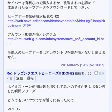
サイバーは有料なので購入するか、改造するのを諦めて
改造されたセーブデータをダウンロードして下さい。
セーブデータ投稿掲示板 (DQH2)
http://web.save-editor.com/bbs/savedata/ps3/bbs.cgi?list=pick
up&num=346#
アカウントID書き換えシステム
http://emu.web-g-p.com/info/system/save_ps3_account_id.ht
ml
※他人のセーブデータはアカウントIDを書き換えないと使えま
せん。
2016/06/25 (Sat)
[No.1087]
Re:
ドラゴンクエストヒーローズII (DQH2)
：
JJ
投稿者
引用
する
ホイミストーン使用回数を増やしてみたのですがＲ１ボタン押
した瞬間フリーズ・・・
どうでもいいヤツですが近くにあったので、
Ver1.05