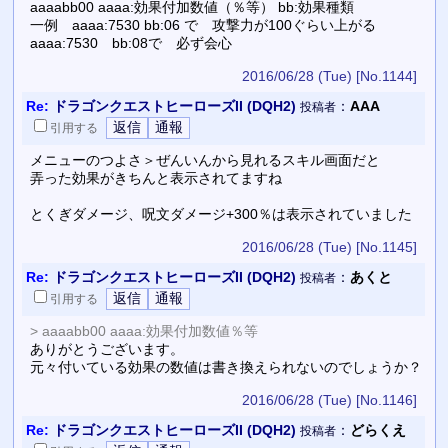
aaaabb00 aaaa:効果付加数値（％等） bb:効果種類
一例 aaaa:7530 bb:06 で 攻撃力が100ぐらい上がる
aaaa:7530 bb:08で 必ず会心
2016/06/28 (Tue)
[No.1144]
Re:
ドラゴンクエストヒーローズII (DQH2)
：
AAA
投稿者
引用
する
メニューのつよさ＞ぜんいんから見れるスキル画面だと
弄った効果がきちんと表示されてますね
とくぎダメージ、呪文ダメージ+300％は表示されていました
2016/06/28 (Tue)
[No.1145]
Re:
ドラゴンクエストヒーローズII (DQH2)
：
あくと
投稿者
引用
する
> aaaabb00 aaaa:効果付加数値％等
ありがとうございます。
元々付いている効果の数値は書き換えられないのでしょうか？
2016/06/28 (Tue)
[No.1146]
Re:
ドラゴンクエストヒーローズII (DQH2)
：
どらくえ
投稿者