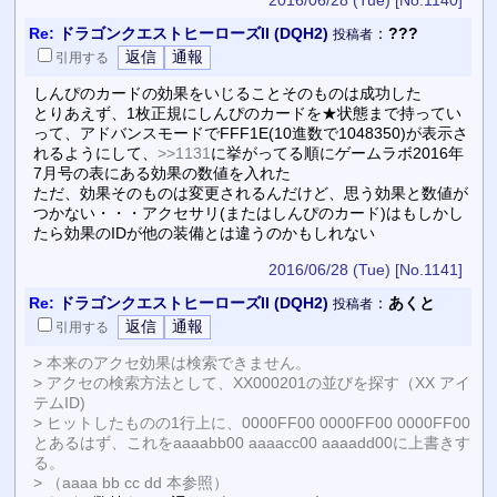
Re:
ドラゴンクエストヒーローズII (DQH2)
：
???
投稿者
引用
する
しんぴのカードの効果をいじることそのものは成功した
とりあえず、1枚正規にしんぴのカードを★状態まで持ってい
って、アドバンスモードでFFF1E(10進数で1048350)が表示さ
れるようにして、
>>1131
に挙がってる順にゲームラボ2016年
7月号の表にある効果の数値を入れた
ただ、効果そのものは変更されるんだけど、思う効果と数値が
つかない・・・アクセサリ(またはしんぴのカード)はもしかし
たら効果のIDが他の装備とは違うのかもしれない
2016/06/28 (Tue)
[No.1141]
Re:
ドラゴンクエストヒーローズII (DQH2)
：
あくと
投稿者
引用
する
> 本来のアクセ効果は検索できません。
> アクセの検索方法として、XX000201の並びを探す（XX アイ
テムID)
> ヒットしたものの1行上に、0000FF00 0000FF00 0000FF00
とあるはず、これをaaaabb00 aaaacc00 aaaadd00に上書きす
る。
> （aaaa bb cc dd 本参照）